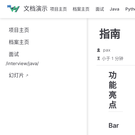
跳
文档演示
项目主页
档案主页
面试
Java
Pyth
至
主
要
项目主页
指南
內
容
档案主页
pax
面试
小于 1 分钟
/interview/java/
功
幻灯片
能
亮
点
Bar