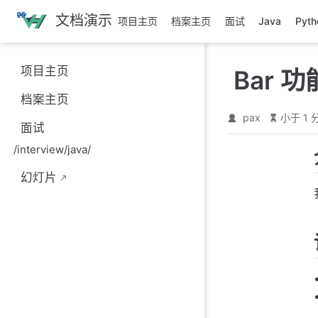
跳
文档演示
项目主页
档案主页
面试
Java
Pyth
至
主
要
项目主页
Bar 功
內
容
档案主页
pax
小于 1 
面试
/interview/java/
幻灯片