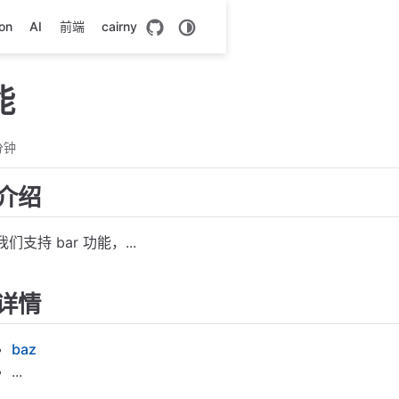
on
AI
前端
cairny
能
分钟
介绍
我们支持 bar 功能，...
详情
baz
...