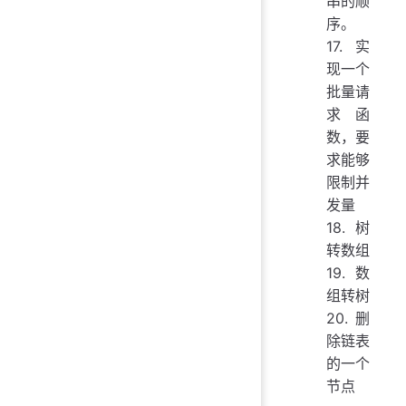
串的顺
序。
17.实
现一个
批量请
求函
数，要
求能够
限制并
发量
18.树
转数组
19.数
组转树
20.删
除链表
的一个
节点