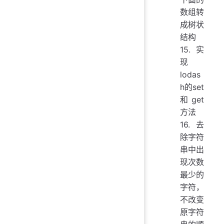
数组转
成树状
结构
15.实
现
lodas
h的set
和get
方法
16.去
除字符
串中出
现次数
最少的
字符，
不改变
原字符