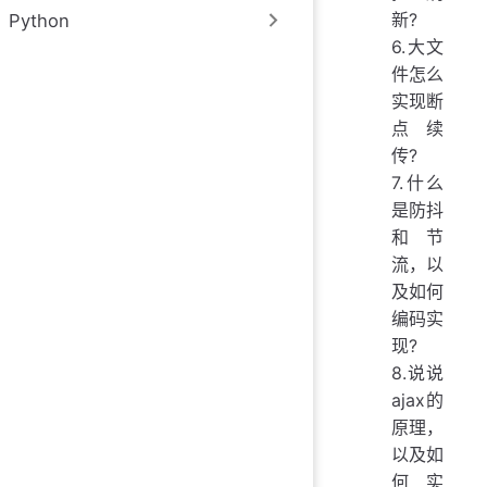
新?
Python
6.大文
件怎么
实现断
点续
传?
7.什么
是防抖
和节
流，以
及如何
编码实
现?
8.说说
ajax的
原理，
以及如
何实