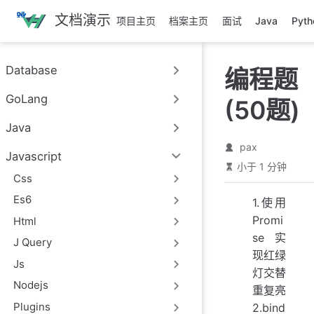
跳
文档演示
项目主页
档案主页
面试
Java
Pyth
至
主
要
Database
编程题
內
容
GoLang
(50题)
Java
pax
Javascript
小于 1 分钟
Css
Es6
1.使用
Promi
Html
se实
J Query
现红绿
Js
灯交替
Nodejs
重复亮
Plugins
2.bind