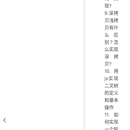
现?
9.深拷
贝浅拷
贝有什
么区
别?怎
么实现
深拷
贝?
10.用
js实现
二叉树
的定义
和基本
操作
11.如
何实现
一个轮