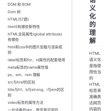
DOM 和 BOM
义
Dom 树
化
HTML(57题)
的
html5有哪些新特性
理
HTML全局属性(global attribute)
解
有哪些
html和css中的图片加载与渲染规
则
HTML
语义化
label标签和for、id属性的配套使用
是指使
meta标签的name属性值
用恰当
px、em、rem 理解
的
src与href的区别
HTML
title与h1、b与strong、i与em的区
标签来
别
准确表
video标签的属性方法
达网页
内容的
一台设备的dpr，是否是可变的