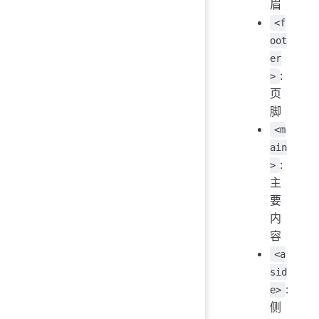
眉
<f
oot
er
:
>
页
脚
<m
ain
:
>
主
要
内
容
<a
sid
:
e>
侧