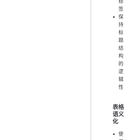
标
签
保
持
标
题
结
构
的
逻
辑
性
表格
语义
化
使