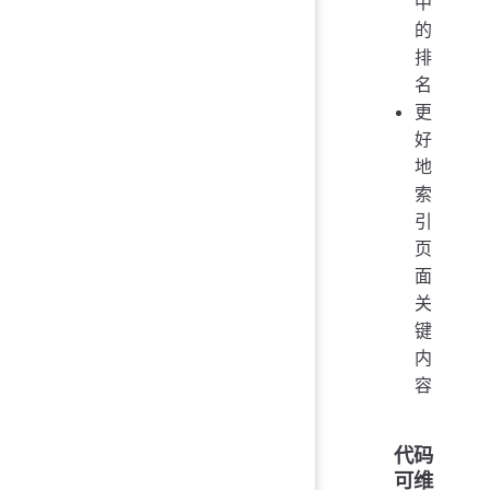
中
的
排
名
更
好
地
索
引
页
面
关
键
内
容
代码
可维