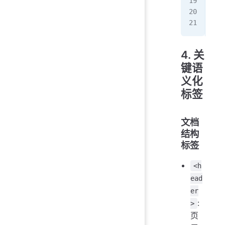
   
  <
</
h
4. 关
键语
义化
标签
文档
结构
标签
<h
ead
er
:
>
页