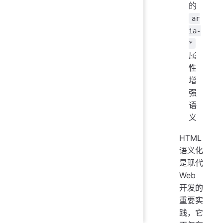
的
ar
ia-
*
属
性
增
强
语
义
HTML
语义化
是现代
Web
开发的
重要实
践，它