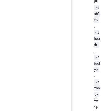
用
<t
abl
e>
、
<t
hea
d>
、
<t
bod
y>
、
<t
foo
t>
等
标