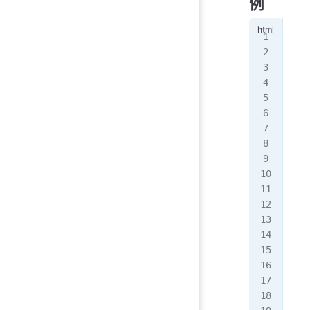
例
<!
<
di
  <
  <
   
   
   
  <
</
d
<!
<
he
  <
  <
   
   
   
   