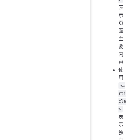
表
示
页
面
主
要
内
容
使
用
<a
rti
cle
>
表
示
独
立