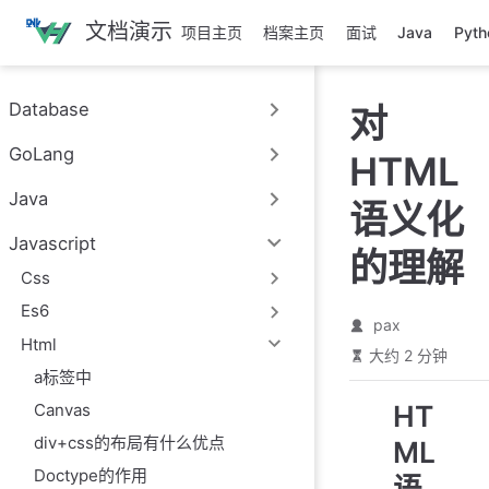
跳
文档演示
项目主页
档案主页
面试
Java
Pyth
至
主
要
Database
对
內
容
GoLang
HTML
Java
语义化
Javascript
的理解
Css
Es6
pax
Html
大约 2 分钟
a标签中
HT
Canvas
div+css的布局有什么优点
ML
Doctype的作用
语