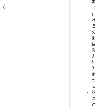
可
以
针
对
语
义
化
结
构
进
行
优
化
显
示
移
动
端