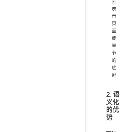
>
表
示
页
面
或
章
节
的
底
部
2. 语
义化
的优
势