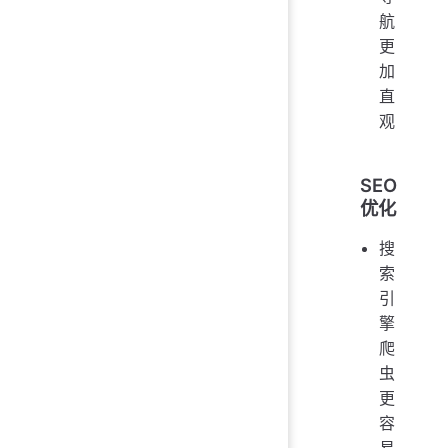
航
更
加
直
观
SEO
优化
搜
索
引
擎
爬
虫
更
容
易