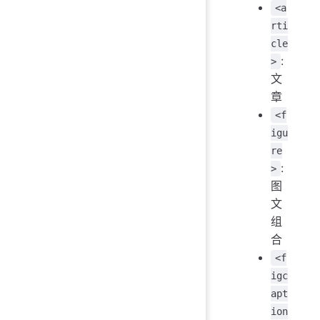
<a
rti
cle
:
>
文
章
<f
igu
re
:
>
图
文
组
合
<f
igc
apt
ion