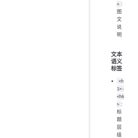
:
>
图
文
说
明
文本
语义
标签
<h
1>-
<h6
:
>
标
题
层
级