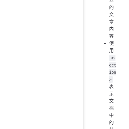
的
文
章
内
容
使
用
<s
ect
ion
>
表
示
文
档
中
的