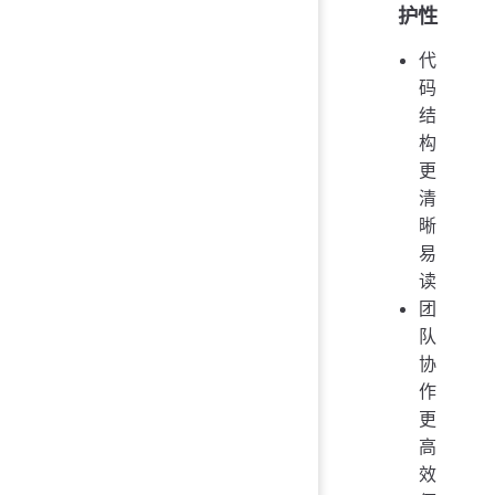
护性
代
码
结
构
更
清
晰
易
读
团
队
协
作
更
高
效