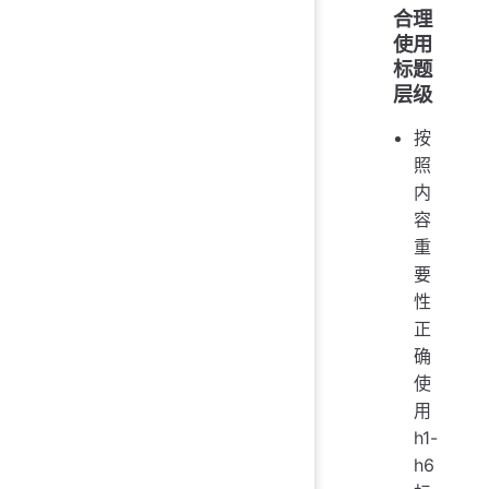
合理
使用
标题
层级
按
照
内
容
重
要
性
正
确
使
用
h1-
h6