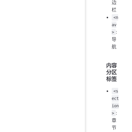
边
栏
<n
av
:
>
导
航
内容
分区
标签
<s
ect
ion
:
>
章
节