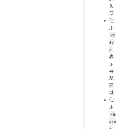
头
部
使
用
<n
av
>
表
示
导
航
区
域
使
用
<m
ain
>