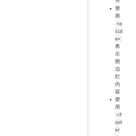
节
使
用
<a
sid
e>
表
示
侧
边
栏
内
容
使
用
<f
oot
er