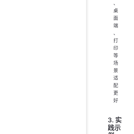
、
桌
面
端
、
打
印
等
场
景
适
配
更
好
3. 实
践示