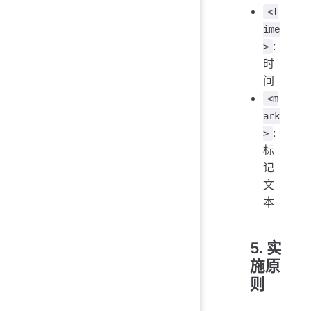
<t
ime
:
>
时
间
<m
ark
:
>
标
记
文
本
5. 实
施原
则