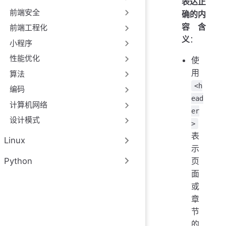
表达正
前端安全
确的内
容含
前端工程化
义
：
小程序
性能优化
使
用
算法
<h
编码
ead
计算机网络
er
设计模式
>
表
Linux
示
页
Python
面
或
章
节
的