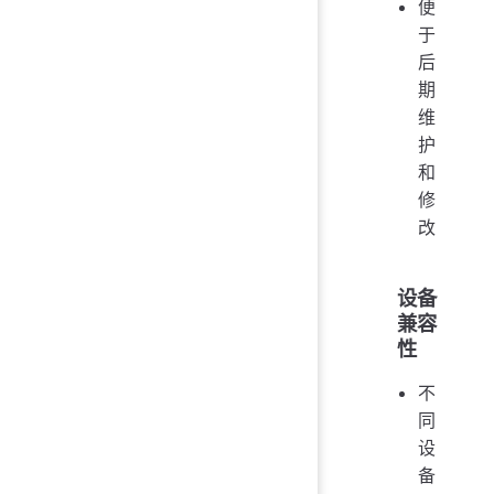
便
于
后
期
维
护
和
修
改
设备
兼容
性
不
同
设
备