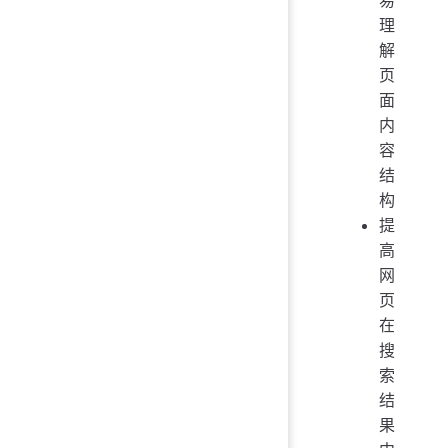
理
解
页
面
内
容
结
构
提
高
网
页
在
搜
索
结
果