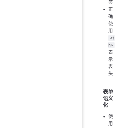
签
正
确
使
用
<t
h>
表
示
表
头
表单
语义
化
使
用