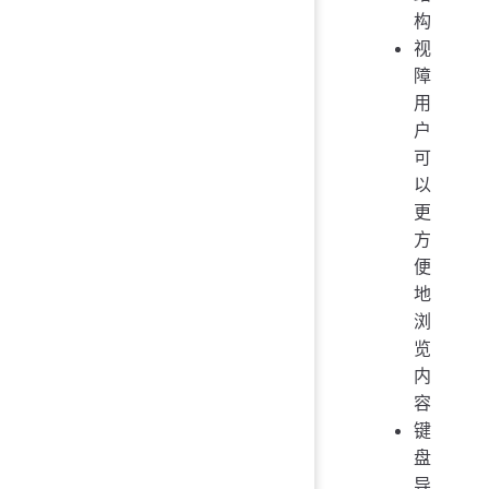
构
视
障
用
户
可
以
更
方
便
地
浏
览
内
容
键
盘
导