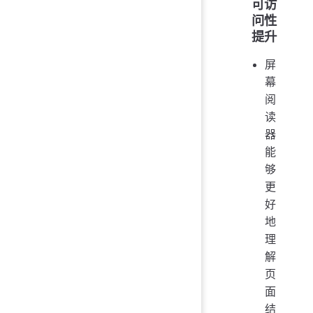
可访
问性
提升
屏
幕
阅
读
器
能
够
更
好
地
理
解
页
面
结