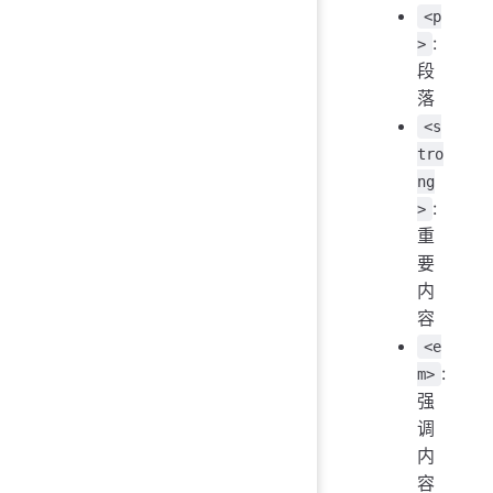
<p
:
>
段
落
<s
tro
ng
:
>
重
要
内
容
<e
:
m>
强
调
内
容