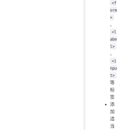
<f
orm
>
、
<l
abe
l>
、
<i
npu
t>
等
标
签
添
加
适
当