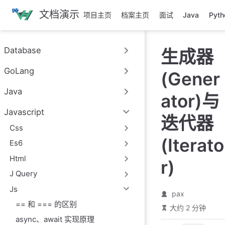
跳
文档演示
项目主页
档案主页
面试
Java
Pyth
至
主
要
Database
生成器
內
容
GoLang
(Gener
Java
ator)与
Javascript
迭代器
Css
(Iterato
Es6
Html
r)
J Query
Js
pax
== 和 === 的区别
大约 2 分钟
async、await 实现原理