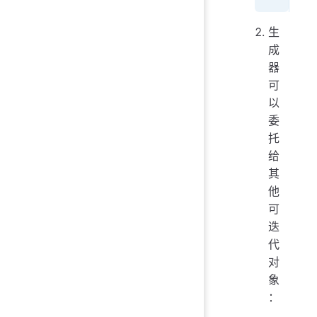
生
成
器
可
以
委
托
给
其
他
可
迭
代
对
象
：