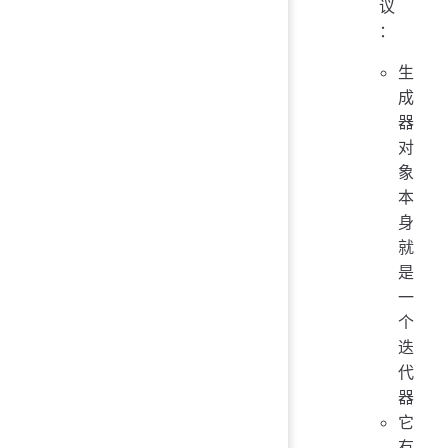
议
：
生
成
器
对
象
本
身
就
是
一
个
迭
代
器
它
有