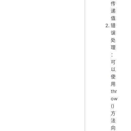
传
递
值
错
误
处
理
：
可
以
使
用
thr
ow
()
方
法
向