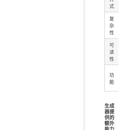
方
式
复
需
杂
动
性
状
可
读
较
性
功
基
能
能
生成
器提
供的
额外
能力