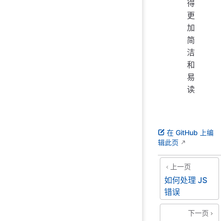
得
更
加
简
洁
和
易
读
在 GitHub 上编
辑此页
上一页
如何处理 JS
错误
下一页