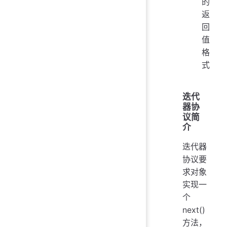
的
返
回
值
格
式
迭代
器协
议简
介
迭代器
协议要
求对象
实现一
个
next()
方法，