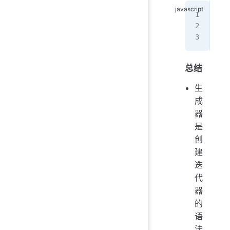
fun
  y
}
总结
生
成
器
是
创
建
迭
代
器
的
语
法