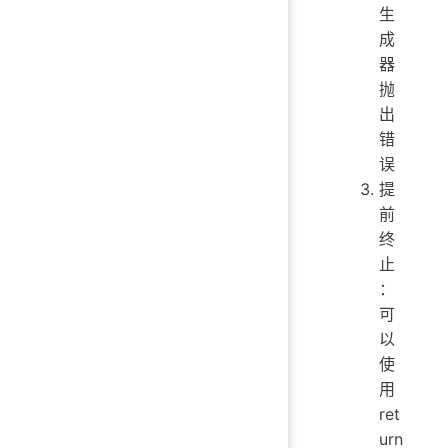
生
成
器
抛
出
错
误
提
前
终
止
：
可
以
使
用
ret
urn