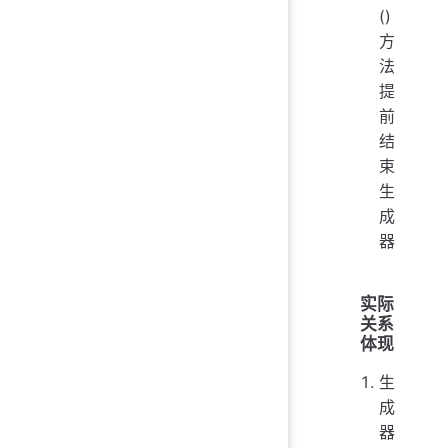
()
方
法
提
前
结
束
生
成
器
实际
关系
体现
生
成
器