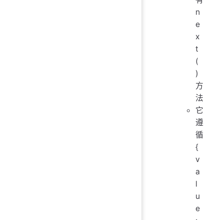
n
e
x
t
(
)
方
法
它
遵
循
{
v
a
l
u
e