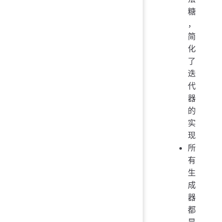
糖
，
简
化
了
迭
代
器
的
实
现
所
有
生
成
器
都
是