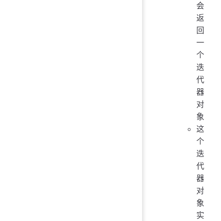
会
返
回
一
个
迭
代
器
对
象
这
个
迭
代
器
对
象
实