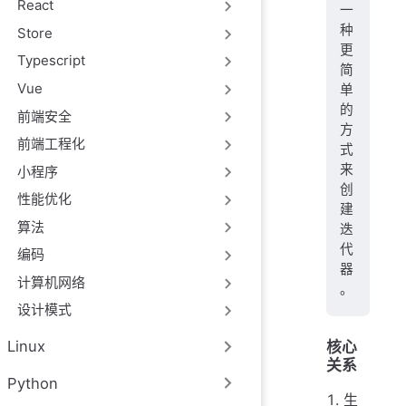
React
一
种
Store
更
Typescript
简
Vue
单
的
前端安全
方
前端工程化
式
来
小程序
创
性能优化
建
算法
迭
代
编码
器
计算机网络
。
设计模式
Linux
核心
关系
Python
生