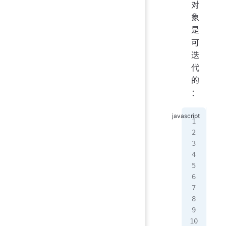
对
象
是
可
迭
代
的
：
fun
  y
  y
  y
}
//
for
  c
}