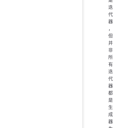
迭
代
器
，
但
并
非
所
有
迭
代
器
都
是
生
成
器