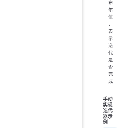
布
尔
值
，
表
示
迭
代
是
否
完
成
手动
实现
迭代
器示
例