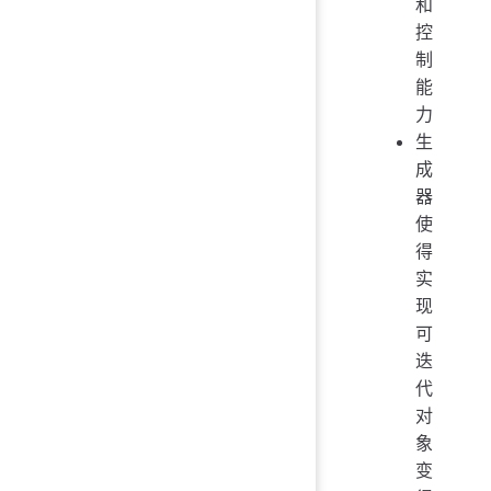
和
控
制
能
力
生
成
器
使
得
实
现
可
迭
代
对
象
变