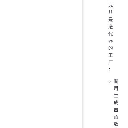
成
器
是
迭
代
器
的
工
厂
：
调
用
生
成
器
函
数