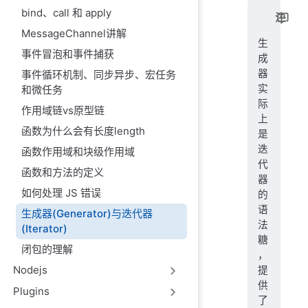
bind、call 和 apply
注
MessageChannel讲解
生
事件冒泡和事件捕获
成
器
事件循环机制、同步异步、宏任务
实
和微任务
际
作用域链vs原型链
上
函数为什么会有长度length
是
迭
函数作用域和块级作用域
代
函数和方法的定义
器
如何处理 JS 错误
的
语
生成器(Generator)与迭代器
法
(Iterator)
糖
闭包的理解
，
Nodejs
提
供
Plugins
了