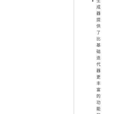
生
成
器
提
供
了
比
基
础
迭
代
器
更
丰
富
的
功
能