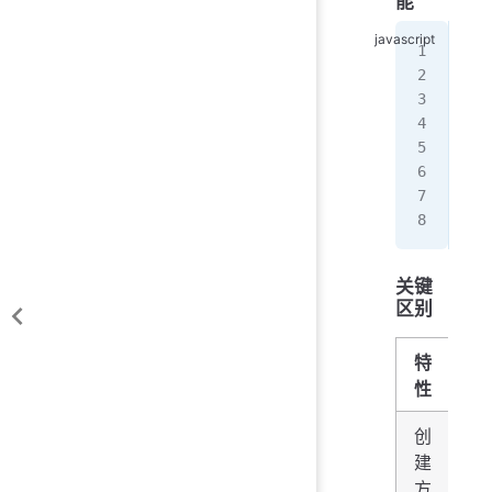
能
fun
  y
  y
}
con
  [
};
关键
区别
特
性
创
手
建
现
方
n