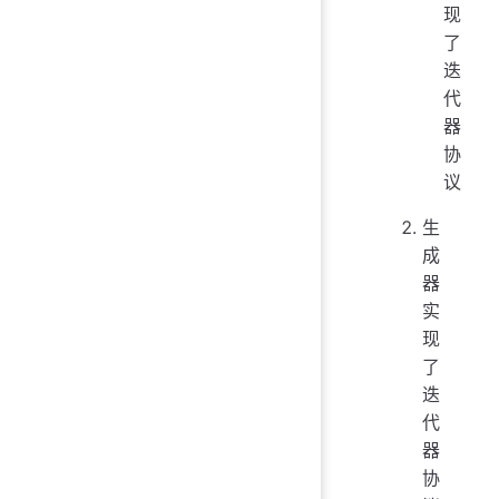
现
了
迭
代
器
协
议
生
成
器
实
现
了
迭
代
器
协