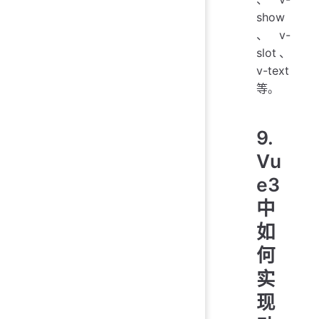
show
、v-
slot、
v-text
等。
9.
Vu
e3
中
如
何
实
现