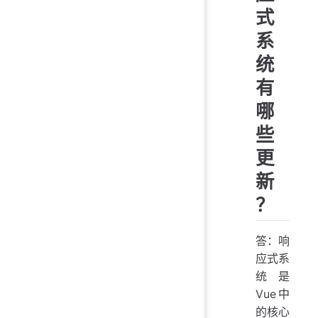
式
系
统
有
哪
些
更
新
？
答：响
应式系
统是
Vue中
的核心