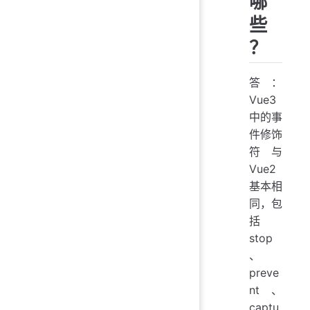
哪
些
？
答：
Vue3
中的事
件修饰
符与
Vue2
基本相
同，包
括
stop
、
preve
nt、
captu