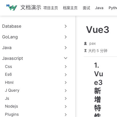
跳
文档演示
项目主页
档案主页
面试
Java
Pyth
至
主
要
Database
Vue3
內
容
GoLang
pax
Java
大约 5 分钟
Javascript
1.
Css
Vu
Es6
e3
Html
新
J Query
增
Js
Nodejs
特
Plugins
性