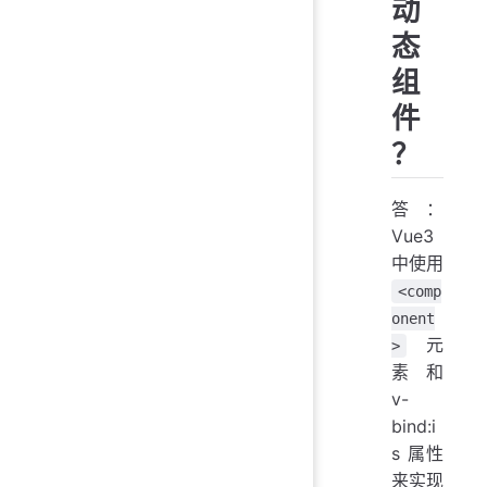
动
态
组
件
？
答：
Vue3
中使用
<comp
onent
元
>
素和
v-
bind:i
s 属性
来实现