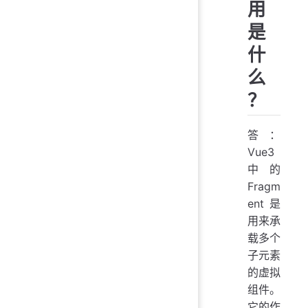
用
是
什
么
？
答：
Vue3
中的
Fragm
ent是
用来承
载多个
子元素
的虚拟
组件。
它的作