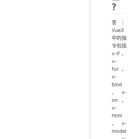
？
答：
Vue3
中的指
令包括
v-if、
v-
for、
v-
bind
、v-
on、
v-
html
、v-
model
、v-