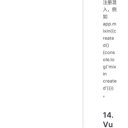
注册混
入，例
如
app.m
ixin({c
reate
d()
{cons
ole.lo
g('mix
in
create
d')}})
。
14.
Vu