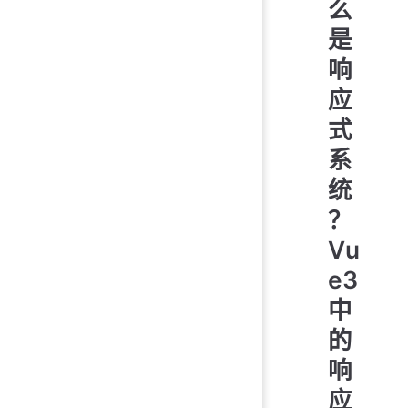
么
是
响
应
式
系
统
？
Vu
e3
中
的
响
应