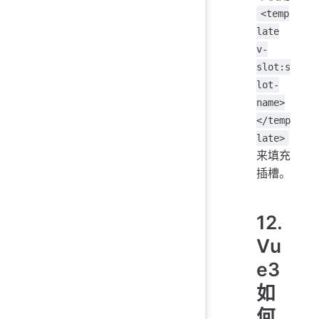
<temp
late
v-
slot:s
lot-
name>
</temp
late>
来填充
插槽。
12.
Vu
e3
如
何