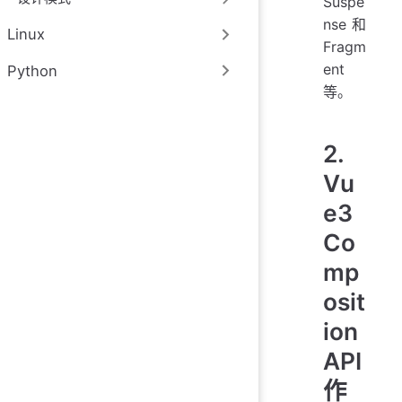
Suspe
nse 和
Linux
Fragm
ent
Python
等。
2.
Vu
e3
Co
mp
osit
ion
API
作