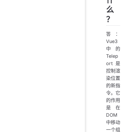
么
？
答：
Vue3
中的
Telep
ort 是
控制渲
染位置
的新指
令。它
的作用
是在
DOM
中移动
一个组