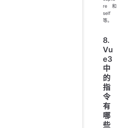
re和
self
等。
8.
Vu
e3
中
的
指
令
有
哪
些