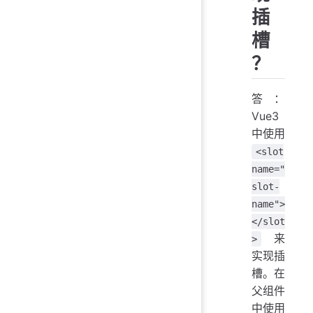
插
槽
？
答：
Vue3
中使用
<slot
name="
slot-
name">
</slot
来
>
实现插
槽。在
父组件
中使用