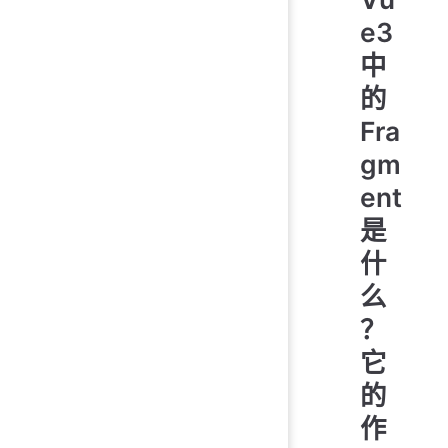
e3
中
的
Fra
gm
ent
是
什
么
？
它
的
作