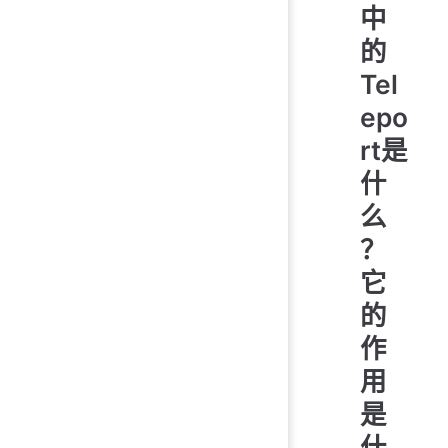
中
的
Tel
epo
rt是
什
么
？
它
的
作
用
是
什