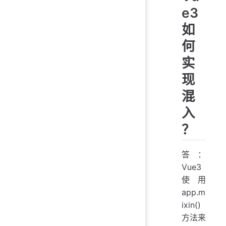
e3
如
何
实
现
混
入
？
答：
Vue3
使用
app.m
ixin()
方法来