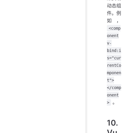
动态组
件。例
如，
<comp
onent
v-
bind:i
s="cur
rentCo
mponen
t">
</comp
onent
。
>
10.
Vu