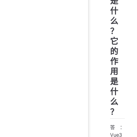
是
什
么
？
它
的
作
用
是
什
么
？
答：
Vue3