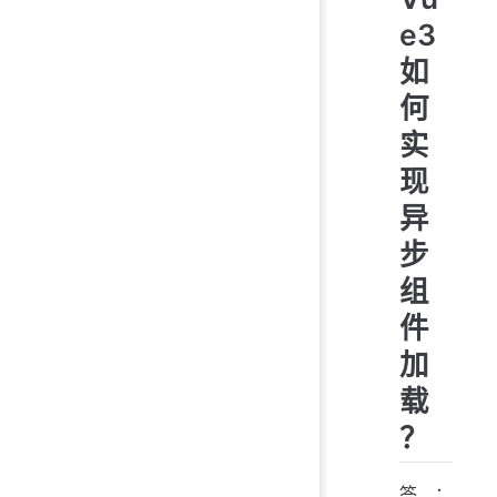
e3
如
何
实
现
异
步
组
件
加
载
？
答：