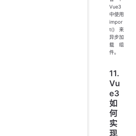
Vue3
中使用
impor
t() 来
异步加
载组
件。
11.
Vu
e3
如
何
实
现