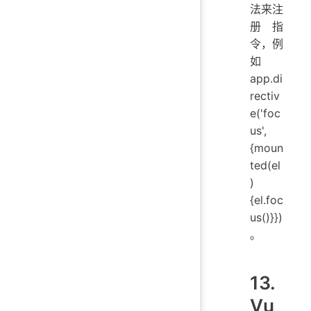
法来注
册指
令，例
如
app.di
rectiv
e('foc
us',
{moun
ted(el
)
{el.foc
us()}})
。
13.
Vu