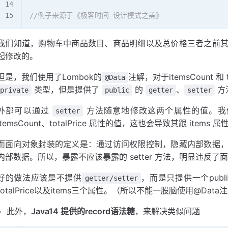
//例子来源于《极客时间-设计模式之美》
我们知道，购物车中商品数目、商品明细以及总价格三者之前
起修改的。
但是，我们使用了Lombok的
注解，对于itemsCount 
@Data
类型，但是提供了
的
、
方
private
public
getter
setter
外部可以通过
方法随意地修改这两个属性的值。我
setter
itemsCount、totalPrice 属性的值，这也会导致其跟 items
而面向对象封装的定义是：通过访问权限控制，隐藏内部数据
内部数据。所以，暴露不应该暴露的 setter 方法，明显违反
好的做法应该是不提供
，而是只提供一个public
getter/setter
totalPrice以及items三个属性。（所以不能一股脑使用@Data
此外，
Java14 提供的record语法糖
，来解决类似问题