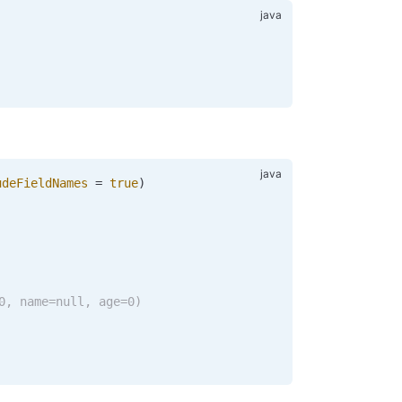
udeFieldNames
 =
 true
)
0, name=null, age=0)