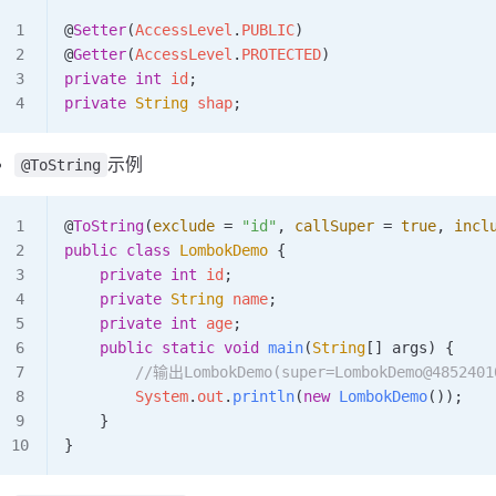
@
Setter
(
AccessLevel
.
PUBLIC
)
@
Getter
(
AccessLevel
.
PROTECTED
)
private
 int
 id
;
private
 String
 shap
;
示例
@ToString
@
ToString
(
exclude
 =
 "id"
,
 callSuper
 =
 true
,
 incl
public
 class
 LombokDemo
 {
    private
 int
 id
;
    private
 String
 name
;
    private
 int
 age
;
    public
 static
 void
 main
(
String
[] 
args
)
 {
        //输出LombokDemo(super=LombokDemo@4852401
        System
.
out
.
println
(
new
 LombokDemo
());
    }
}