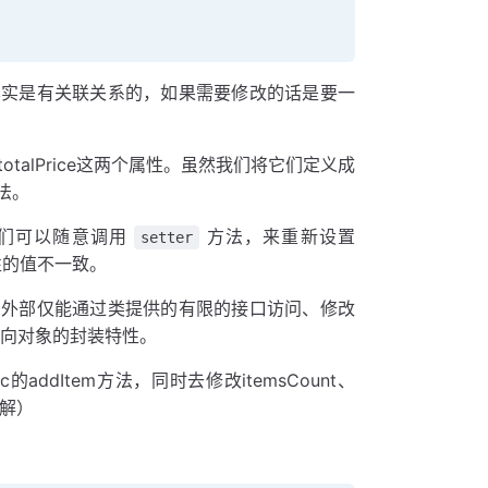
其实是有关联关系的，如果需要修改的话是要一
和 totalPrice这两个属性。虽然我们将它们定义成
法。
们可以随意调用
方法，来重新设置
setter
 属性的值不一致。
，外部仅能通过类提供的有限的接口访问、修改
了面向对象的封装特性。
的addItem方法，同时去修改itemsCount、
注解）