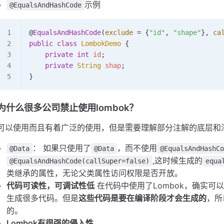
示例
@EqualsAndHashCode
@
EqualsAndHashCode
(
exclude
 =
 {
"id"
,
 "shape"
}
,
 ca
public
 class
 LombokDemo
 {
    private
 int
 id
;
    private
 String
 shap
;
}
为什么很多公司禁止使用lombok？
可以使用而且有着广泛的使用，但是需要理解部分注解的底层和
： 如果只使用了
，而不使用
@Data
@Data
@EqualsAndHashC
,这时候生成的
@EqualsAndHashCode(callSuper=false)
equa
类继承的属性，无论父类属性访问权限是否开放。
代码可读性，可调试性低
在代码中使用了Lombok，确实可
生成很多代码。但是
这些代码是要在编译阶段才会生成的
，所
的。
Lombok有很强的侵入性