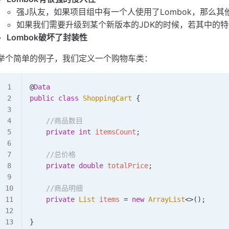
强J队友，如果项目组中有一个人使用了Lombok，那么其
如果我们需要升级到某个新版本的JDK的时候，若其中的特
Lombok破坏了封装性
举个简单的例子，我们定义一个购物车类：
@
Data
public
 class
 ShoppingCart
 {
    //商品数目
    private
 int
 itemsCount
;
    //总价格
    private
 double
 totalPrice
;
    //商品明细
    private
 List
 items 
=
 new
 ArrayList
<>
()
;
}