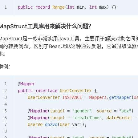
public
 record
 Range
(
int
 min
,
 int
 max) 
{}
MapStruct工具库用来解决什么问题？
MapStruct是一款非常实用Java工具，主要用于解决对象之间的拷贝
间的转换问题。区别于BeanUtils这种通过反射，它通过编
率。
举例：
@
Mapper
public
 interface
 UserConverter
 {
    UserConverter
 INSTANCE 
=
 Mappers
.
getMapper
(
U
    @
Mapping
(
target
 =
 "gender"
,
 source
 =
 "sex"
)
    @
Mapping
(
target
 =
 "createTime"
,
 dateFormat
 =
    UserVo
 do2vo
(
User
 var1
);
    @
Mapping
(
target
 =
 "sex"
,
 source
 =
 "gender"
)