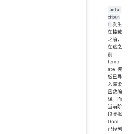
befor
eMoun
发生
t
在挂载
之前，
在这之
前
templ
ate模
板已导
入渲染
函数编
译。而
当前阶
段虚拟
Dom
已经创