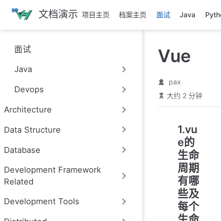
跳
文档演示
项目主页
档案主页
面试
Java
Pyth
至
主
要
面试
Vue
內
容
Java
pax
Devops
大约 2 分钟
Architecture
1.vu
Data Structure
e的
Database
生命
周期
Development Framework
有哪
Related
些及
Development Tools
每个
生命