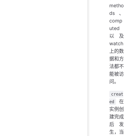
metho
ds、
comp
uted
以及
watch
上的数
据和方
法都不
能被访
问。
creat
在
ed
实例创
建完成
后发
生，当