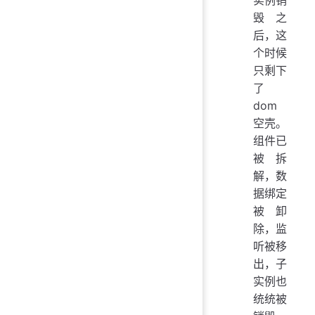
实例销
毁之
后，这
个时候
只剩下
了
dom
空壳。
组件已
被拆
解，数
据绑定
被卸
除，监
听被移
出，子
实例也
统统被