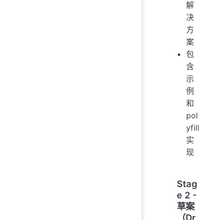
解
决
方
案
包
含
示
例
和
pol
yfill
实
现
Stag
e 2 -
草案
（Dr