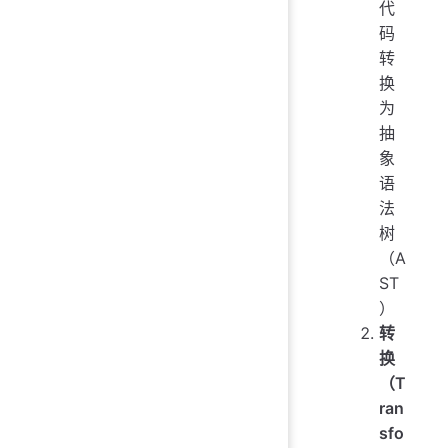
代
码
转
换
为
抽
象
语
法
树
（A
ST
）
转
换
（T
ran
sfo