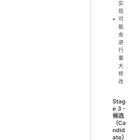
实
现
可
能
会
进
行
重
大
修
改
Stag
e 3 -
候选
（Ca
ndid
ate）