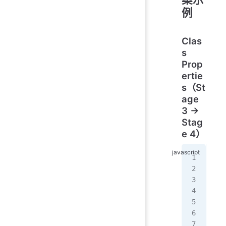
例
Clas
s
Prop
ertie
s（St
age
3 →
Stag
e 4）
//
cla
  p
  #
  m
  