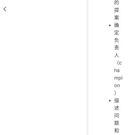
的
提
案
确
定
负
责
人
（c
ha
mpi
on
）
描
述
问
题
和