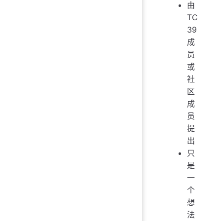
由
TC
39
成
员
或
社
区
成
员
提
出
只
是
一
个
想
法