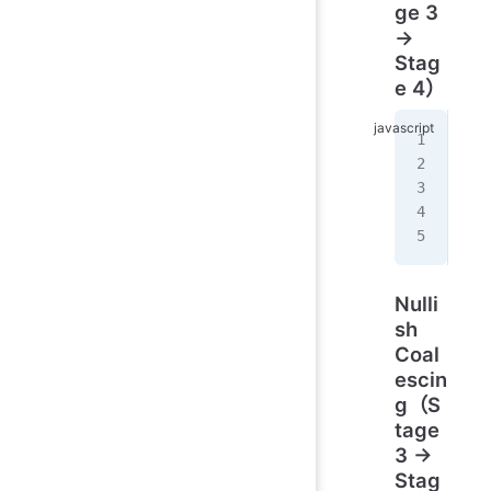
ge 3
→
Stag
e 4）
//
con
//
var
Nulli
sh
Coal
escin
g（S
tage
3 →
Stag