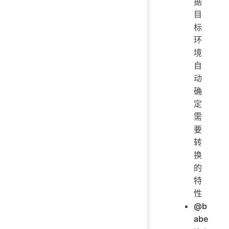
据
目
标
环
境
自
动
确
定
需
要
转
换
的
特
性
@b
abe