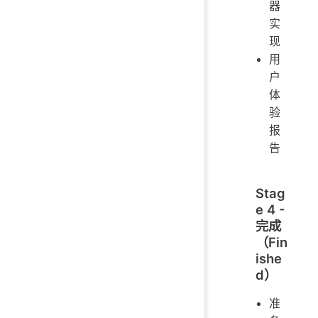
器
实
现
用
户
体
验
报
告
Stag
e 4 -
完成
（Fin
ishe
d）
准