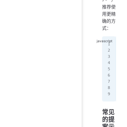
推荐使
用更精
确的方
式：
//
{
  "
  "
  
   
   
  ]
}
常见
的提
案示