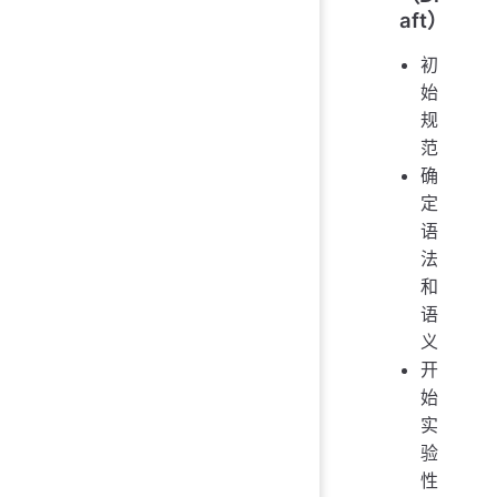
aft）
初
始
规
范
确
定
语
法
和
语
义
开
始
实
验
性