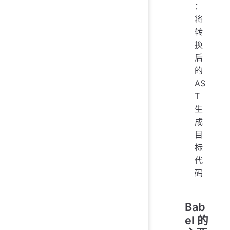
：
将
转
换
后
的
AS
T
生
成
目
标
代
码
Bab
el 的