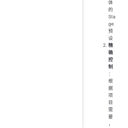
体
的
Sta
ge
预
设
精
确
控
制
：
根
据
项
目
需
要
，