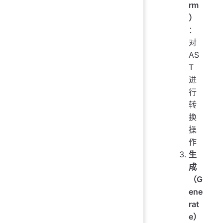
rm
）
：
对
AS
T
进
行
转
换
操
作
生
成
（G
ene
rat
e）