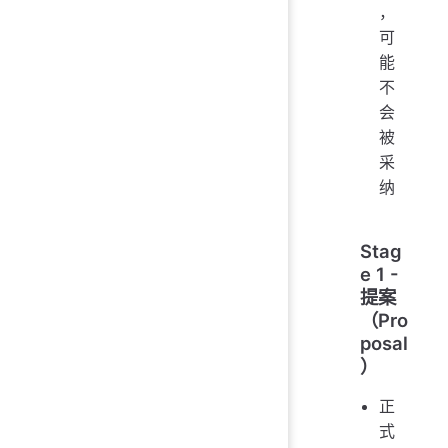
，
可
能
不
会
被
采
纳
Stag
e 1 -
提案
（Pro
posal
）
正
式