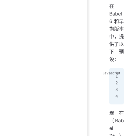
在
Babel
6 和早
期版本
中，提
供了以
下预
设：
/
{
  "
}
现在
（Bab
el
7+）