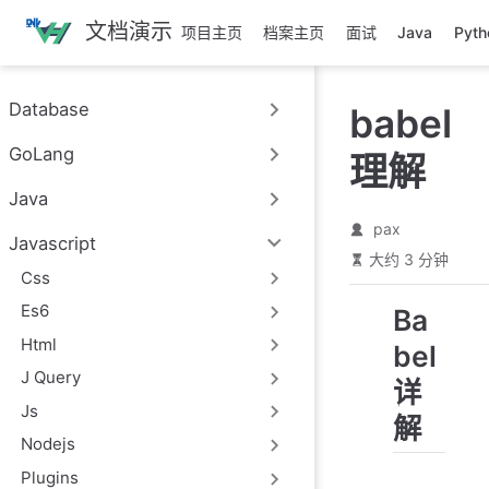
跳
文档演示
项目主页
档案主页
面试
Java
Pyth
至
主
要
Database
babel
內
容
GoLang
理解
Java
pax
Javascript
大约 3 分钟
Css
Es6
Ba
Html
bel
J Query
详
Js
解
Nodejs
Plugins