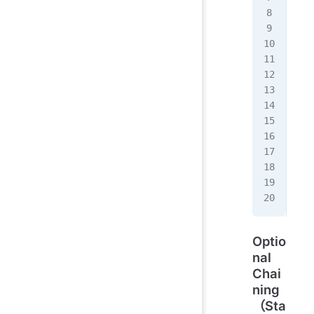
  }
}
//
cla
  c
   
   
   
   
   
  }
}
Optio
nal
Chai
ning
（Sta