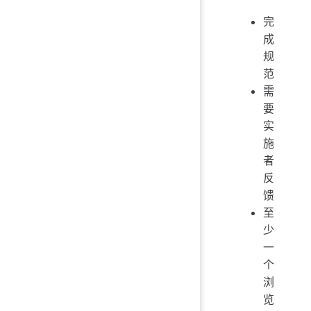
完
成
规
范
需
要
实
施
者
反
馈
至
少
一
个
浏
览