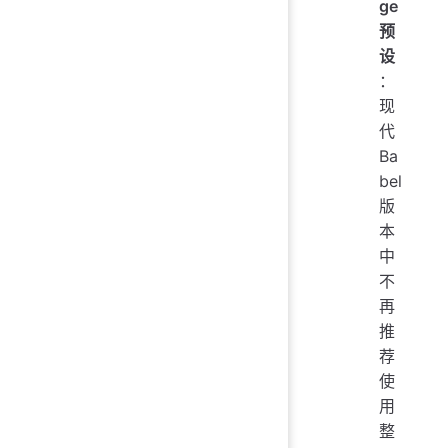
ge
预
设
：
现
代
Ba
bel
版
本
中
不
再
推
荐
使
用
整