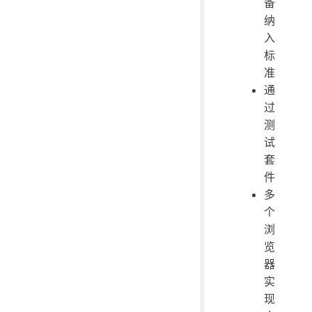
备
纳
入
标
准
通
过
测
试
套
件
多
个
浏
览
器
实
现