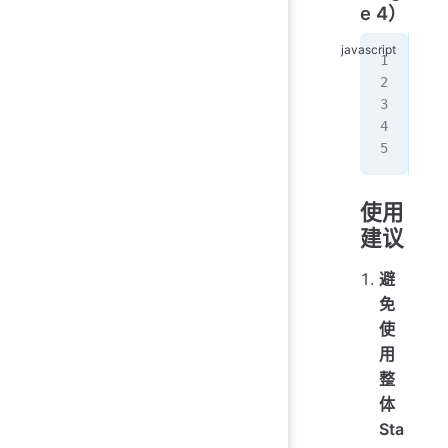
e 4）
//
con
//
var
使用
建议
避
免
使
用
整
体
Sta