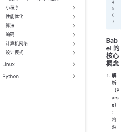
//
小程序
var
  r
性能优化
};
算法
编码
Bab
计算机网络
el 的
设计模式
核心
概念
Linux
解
Python
析
（P
ars
e）
：
将
源