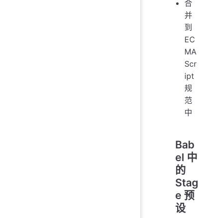
合
并
到
EC
MA
Scr
ipt
规
范
中
Bab
el 中
的
Stag
e 预
设