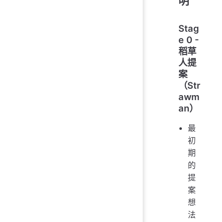
明
Stag
e 0 -
稻草
人提
案
（Str
awm
an）
最
初
期
的
提
案
想
法