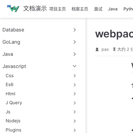
跳
文档演示
项目主页
档案主页
面试
Java
Pyth
至
主
要
Database
webpa
內
容
GoLang
pax
大约 2 
Java
Javascript
Css
Es6
Html
J Query
Js
Nodejs
Plugins