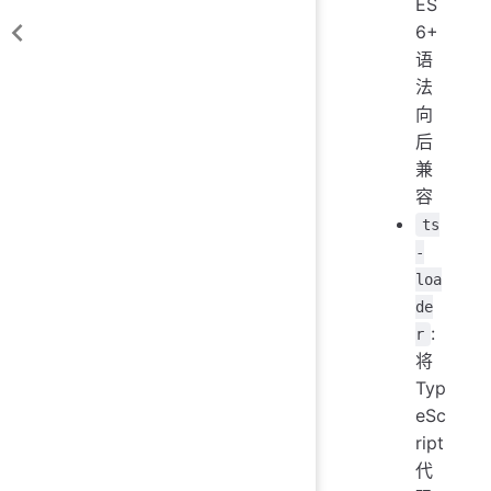
ES
6+
语
法
向
后
兼
容
ts
-
loa
de
:
r
将
Typ
eSc
ript
代