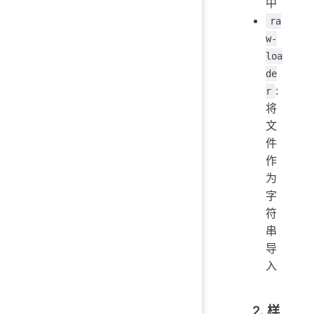
中
ra
w-
loa
de
:
r
将
文
件
作
为
字
符
串
导
入
2. 样