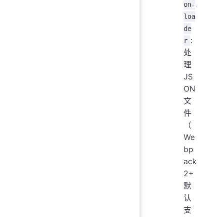
on-
loa
de
:
r
处
理
JS
ON
文
件
（
We
bp
ack
2+
默
认
支