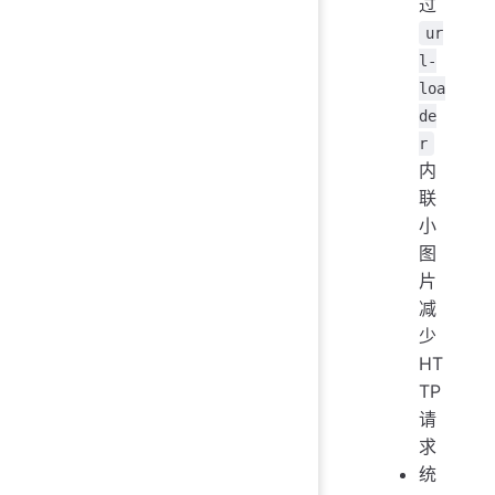
过
ur
l-
loa
de
r
内
联
小
图
片
减
少
HT
TP
请
求
统