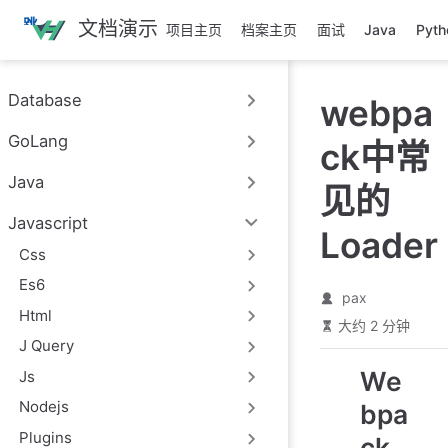
跳
文档演示
项目主页
档案主页
面试
Java
Pyth
至
主
要
Database
webpa
內
容
GoLang
ck中常
Java
见的
Javascript
Loader
Css
Es6
pax
Html
大约 2 分钟
J Query
We
Js
Nodejs
bpa
Plugins
ck