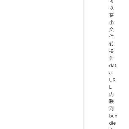
可
以
将
小
文
件
转
换
为
dat
a
UR
L
内
联
到
bun
dle