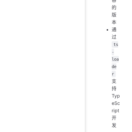
的
版
本
通
过
ts
-
loa
de
r
支
持
Typ
eSc
ript
开
发