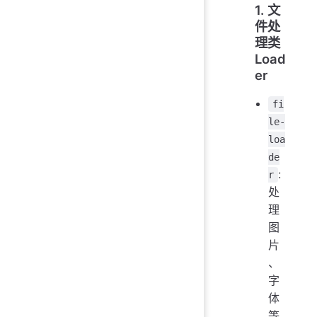
1. 文
件处
理类
Load
er
fi
le-
loa
de
:
r
处
理
图
片
、
字
体
等