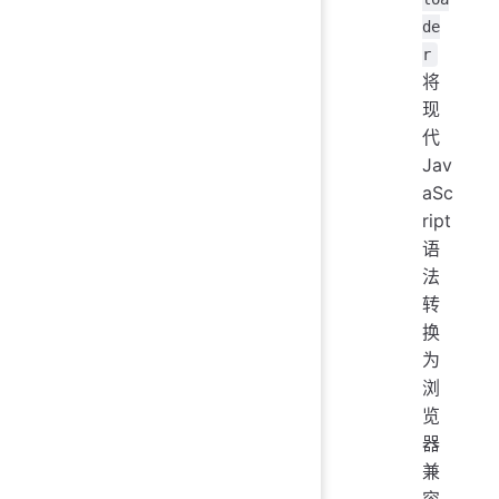
de
r
将
现
代
Jav
aSc
ript
语
法
转
换
为
浏
览
器
兼
容