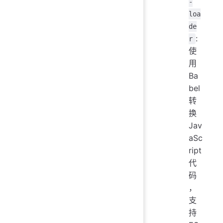
-
loa
de
:
r
使
用
Ba
bel
转
换
Jav
aSc
ript
代
码
，
支
持