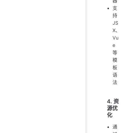
器
支
持
JS
X、
Vu
e
等
模
板
语
法
4. 资
源优
化
通