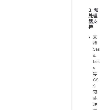
3. 预
处理
器支
持
支
持
Sas
s、
Les
s
等
CS
S
预
处
理