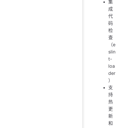
集
成
代
码
检
查
（e
slin
t-
loa
der
）
支
持
热
更
新
和