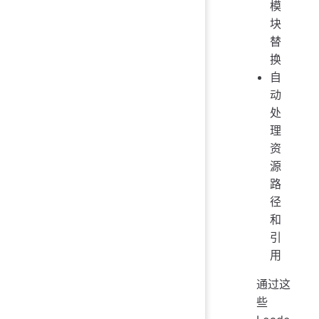
模
块
替
换
自
动
处
理
资
源
路
径
和
引
用
通过这
些