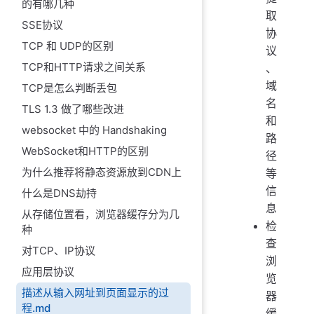
的有哪几种
取
SSE协议
协
TCP 和 UDP的区别
议
TCP和HTTP请求之间关系
、
域
TCP是怎么判断丢包
名
TLS 1.3 做了哪些改进
和
websocket 中的 Handshaking
路
WebSocket和HTTP的区别
径
为什么推荐将静态资源放到CDN上
等
信
什么是DNS劫持
息
从存储位置看，浏览器缓存分为几
检
种
查
对TCP、IP协议
浏
应用层协议
览
描述从输入网址到页面显示的过
器
程.md
缓