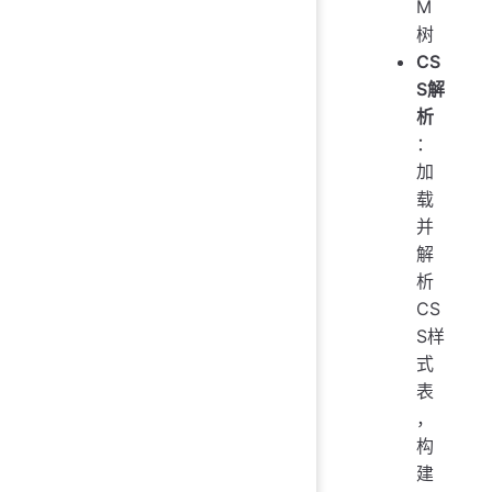
M
树
CS
S解
析
：
加
载
并
解
析
CS
S样
式
表
，
构
建