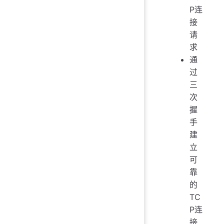
P连
接
请
求
通
过
三
次
握
手
建
立
可
靠
的
TC
P连
接