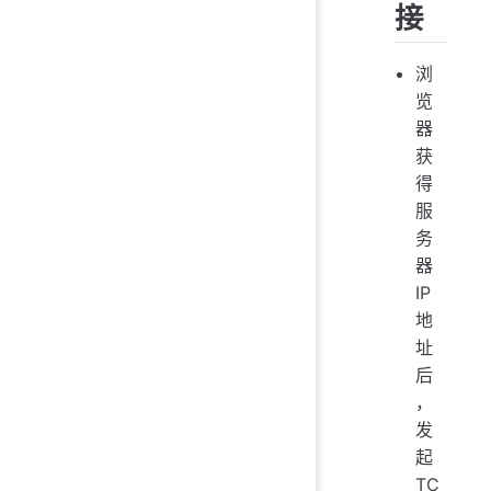
接
浏
览
器
获
得
服
务
器
IP
地
址
后
，
发
起
TC