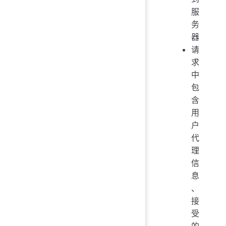
服
务
器
请
求
中
包
含
用
户
代
理
信
息
、
接
受