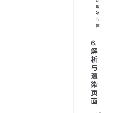
处
理
响
应
体
6.
解
析
与
渲
染
页
面