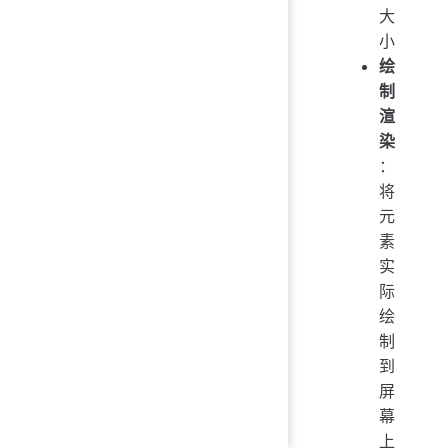
大
小
绘
制
渲
染
：
将
元
素
实
际
绘
制
到
屏
幕
上