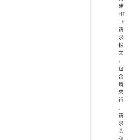
建
HT
TP
请
求
报
文
，
包
含
请
求
行
、
请
求
头
和