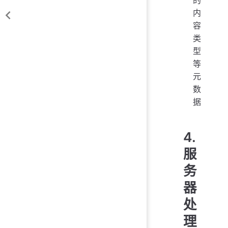
的
内
容
类
型
等
元
数
据
4.
服
务
器
处
理