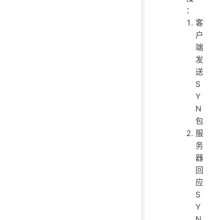
：
客
户
端
发
送
S
Y
N
包
服
务
器
回
应
S
Y
N