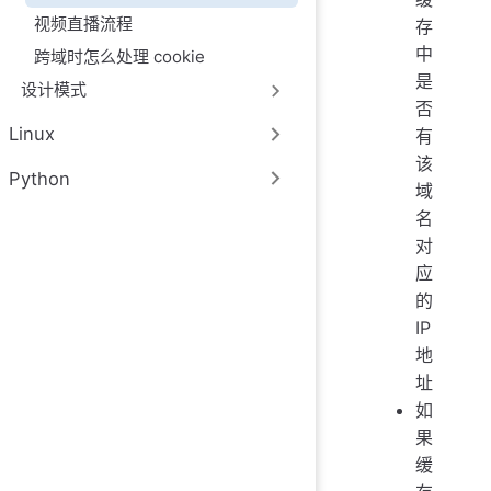
视频直播流程
存
中
跨域时怎么处理 cookie
是
设计模式
否
Linux
有
该
Python
域
名
对
应
的
IP
地
址
如
果
缓