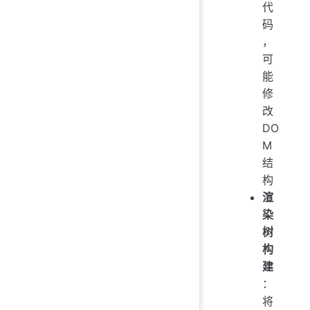
代
码
，
可
能
修
改
DO
M
结
构
渲
染
树
构
建
：
将