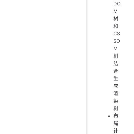
DO
M
树
和
CS
SO
M
树
结
合
生
成
渲
染
树
布
局
计