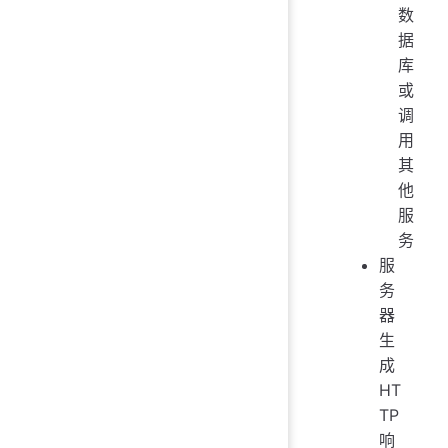
数
据
库
或
调
用
其
他
服
务
服
务
器
生
成
HT
TP
响