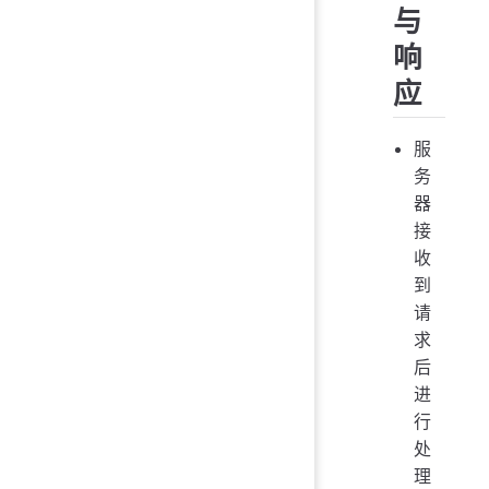
与
响
应
服
务
器
接
收
到
请
求
后
进
行
处
理