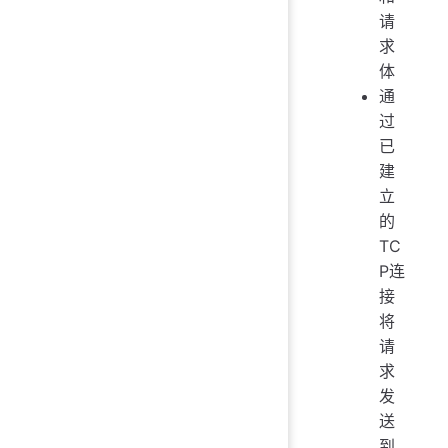
请
求
体
通
过
已
建
立
的
TC
P连
接
将
请
求
发
送
到