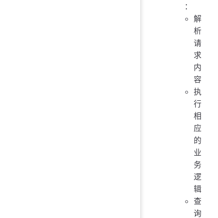
：
解
析
请
求
内
容
执
行
相
应
的
业
务
逻
辑
查
询