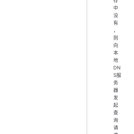
存
中
没
有
，
则
向
本
地
DN
S服
务
器
发
起
查
询
请