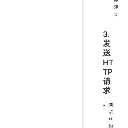
建
立
3.
发
送
HT
TP
请
求
浏
览
器
构