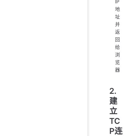
IP
地
址
并
返
回
给
浏
览
器
2.
建
立
TC
P连