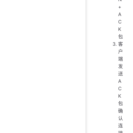
+
A
C
K
包
客
户
端
发
送
A
C
K
包
确
认
连
接