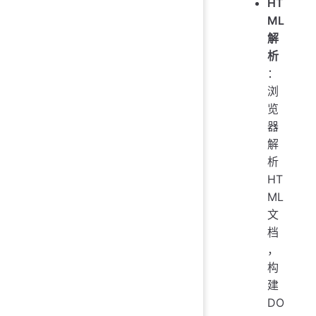
HT
ML
解
析
：
浏
览
器
解
析
HT
ML
文
档
，
构
建
DO