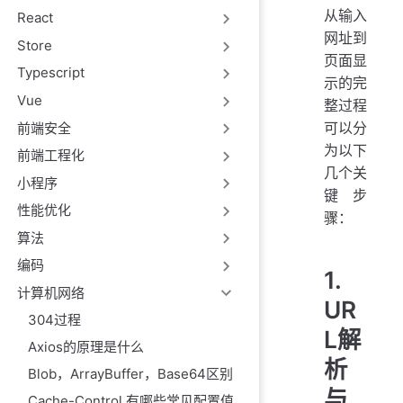
从输入
React
网址到
Store
页面显
Typescript
示的完
Vue
整过程
可以分
前端安全
为以下
前端工程化
几个关
小程序
键步
性能优化
骤：
算法
编码
1.
计算机网络
UR
304过程
L解
Axios的原理是什么
析
Blob，ArrayBuffer，Base64区别
与
Cache-Control 有哪些常见配置值