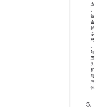
应
，
包
含
状
态
码
、
响
应
头
和
响
应
体
5.