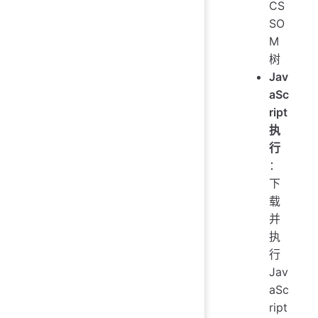
CS
SO
M
树
Jav
aSc
ript
执
行
：
下
载
并
执
行
Jav
aSc
ript