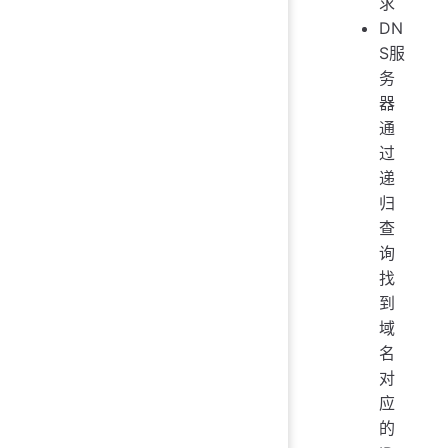
求
DN
S服
务
器
通
过
递
归
查
询
找
到
域
名
对
应
的