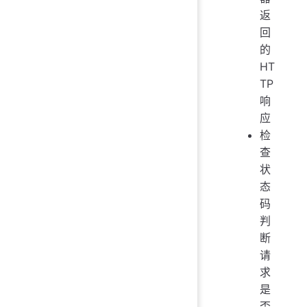
返
回
的
HT
TP
响
应
检
查
状
态
码
判
断
请
求
是
否