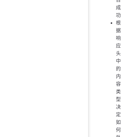
成
功
根
据
响
应
头
中
的
内
容
类
型
决
定
如
何