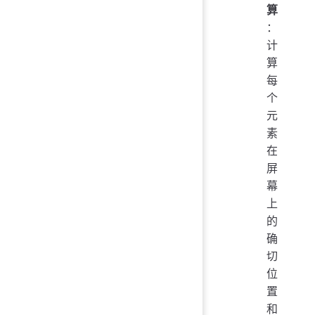
算
：
计
算
每
个
元
素
在
屏
幕
上
的
确
切
位
置
和