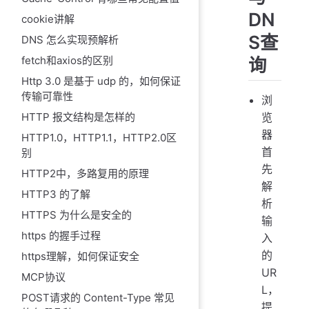
DN
cookie讲解
S查
DNS 怎么实现预解析
询
fetch和axios的区别
Http 3.0 是基于 udp 的，如何保证
传输可靠性
浏
览
HTTP 报文结构是怎样的
器
HTTP1.0，HTTP1.1，HTTP2.0区
首
别
先
HTTP2中，多路复用的原理
解
HTTP3 的了解
析
HTTPS 为什么是安全的
输
https 的握手过程
入
的
https理解，如何保证安全
UR
MCP协议
L，
POST请求的 Content-Type 常见
提