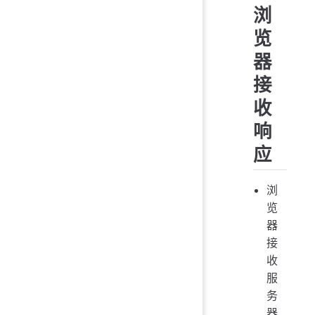
浏
览
器
接
收
响
应
浏
览
器
接
收
服
务
器