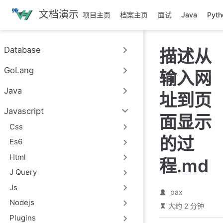
跳
文档演示
项目主页
档案主页
面试
Java
Pyth
至
主
要
Database
描述从
內
容
GoLang
输入网
Java
址到页
Javascript
面显示
Css
的过
Es6
Html
程.md
J Query
Js
pax
Nodejs
大约 2 分钟
Plugins