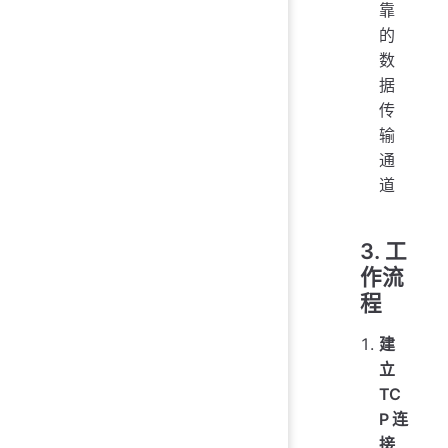
靠
的
数
据
传
输
通
道
3. 工
作流
程
建
立
TC
P连
接