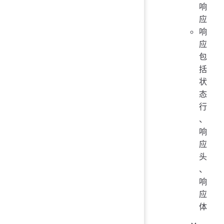
响
应
响
应
包
括
状
态
行
、
响
应
头
、
响
应
体