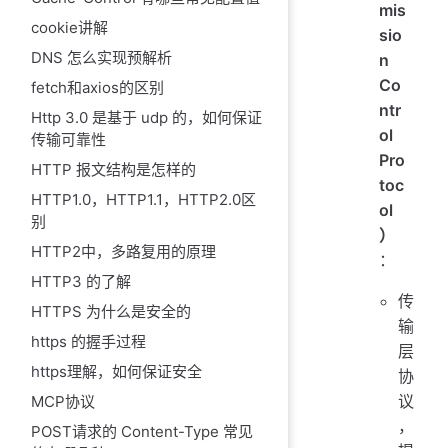
mis
cookie讲解
sio
DNS 怎么实现预解析
n
Co
fetch和axios的区别
ntr
Http 3.0 是基于 udp 的，如何保证
ol
传输可靠性
Pro
HTTP 报文结构是怎样的
toc
HTTP1.0，HTTP1.1，HTTP2.0区
ol
别
）
HTTP2中，多路复用的原理
：
HTTP3 的了解
传
HTTPS 为什么是安全的
输
https 的握手过程
层
https理解，如何保证安全
协
议
MCP协议
，
POST请求的 Content-Type 常见