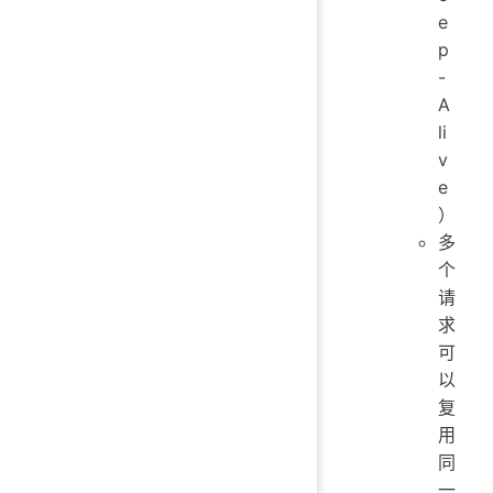
e
p
-
A
li
v
e
）
多
个
请
求
可
以
复
用
同
一