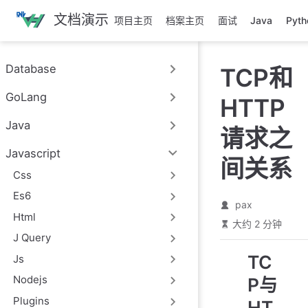
跳
文档演示
项目主页
档案主页
面试
Java
Pyth
至
主
要
Database
TCP和
內
容
GoLang
HTTP
Java
请求之
Javascript
间关系
Css
Es6
pax
Html
大约 2 分钟
J Query
TC
Js
Nodejs
P与
Plugins
HT