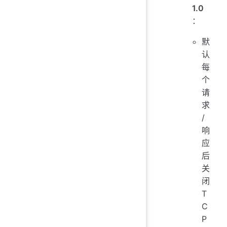
1.0
：
默
认
每
个
请
求
/
响
应
后
关
闭
T
C
P