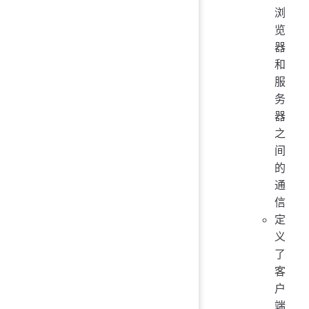
浏
览
器
和
服
务
器
之
间
的
通
信
定
义
了
客
户
端