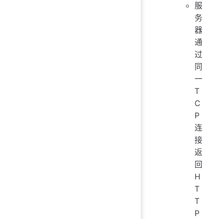
服
务
器
通
过
同
一
T
C
P
连
接
返
回
H
T
T
P