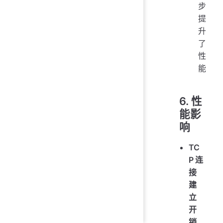
步
提
升
了
性
能
6. 性
能影
响
TC
P连
接
建
立
开
销