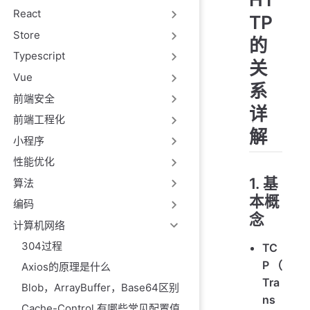
React
TP
Store
的
Typescript
关
Vue
系
前端安全
详
前端工程化
解
小程序
性能优化
1. 基
算法
本概
编码
念
计算机网络
304过程
TC
P（
Axios的原理是什么
Tra
Blob，ArrayBuffer，Base64区别
ns
Cache-Control 有哪些常见配置值