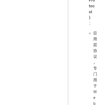
toc
ol
）
：
应
用
层
协
议
，
专
门
用
于
W
e
b