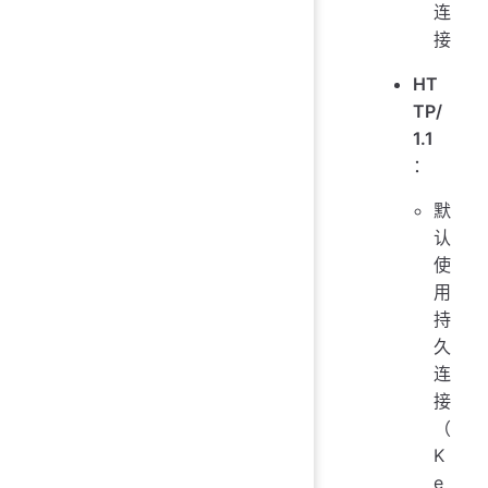
连
接
HT
TP/
1.1
：
默
认
使
用
持
久
连
接
（
K
e