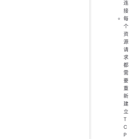
连
接
每
个
资
源
请
求
都
需
要
重
新
建
立
T
C
P