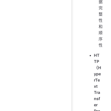
据
完
整
性
和
顺
序
性
HT
TP
（H
ype
rTe
xt
Tra
nsf
er
Pro