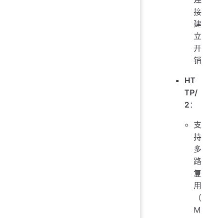
接
建
立
开
销
HT
TP/
2
：
支
持
多
路
复
用
（
M