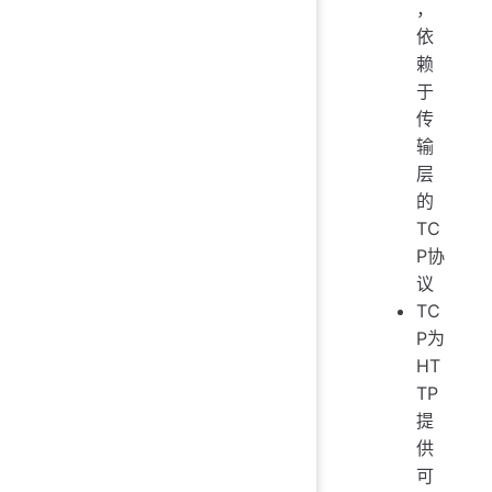
，
依
赖
于
传
输
层
的
TC
P协
议
TC
P为
HT
TP
提
供
可