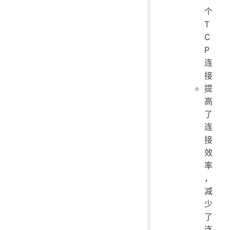
个
T
C
P
连
接
提
高
了
连
接
效
率
，
减
少
了
连