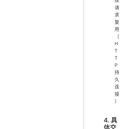
续
请
求
复
用
（
H
T
T
P
持
久
连
接
）
4. 具
体交