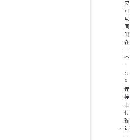
应
可
以
同
时
在
一
个
T
C
P
连
接
上
传
输
进
一