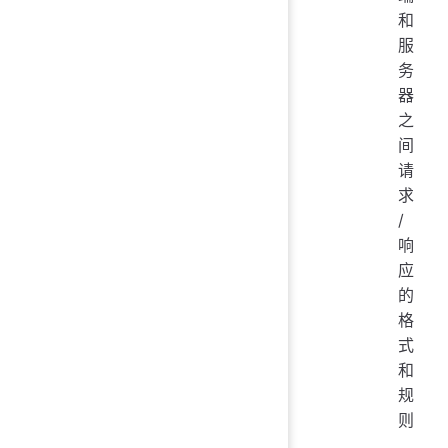
和
服
务
器
之
间
请
求
/
响
应
的
格
式
和
规
则