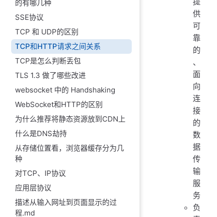
提
的有哪几种
供
SSE协议
可
TCP 和 UDP的区别
靠
TCP和HTTP请求之间关系
的
TCP是怎么判断丢包
、
面
TLS 1.3 做了哪些改进
向
websocket 中的 Handshaking
连
WebSocket和HTTP的区别
接
为什么推荐将静态资源放到CDN上
的
什么是DNS劫持
数
据
从存储位置看，浏览器缓存分为几
传
种
输
对TCP、IP协议
服
应用层协议
务
描述从输入网址到页面显示的过
负
程.md