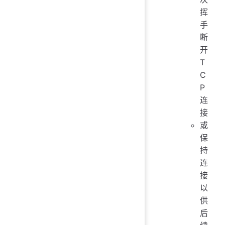
挥
手
断
开
T
C
P
连
接
或
保
持
连
接
以
供
后