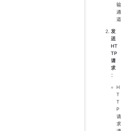
输
通
道
发
送
HT
TP
请
求
：
H
T
T
P
请
求
通