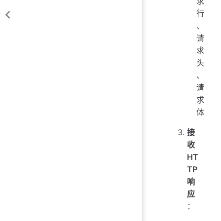
求
行
、
请
求
头
、
请
求
体
接
收
HT
TP
响
应
：