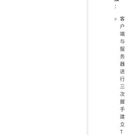
：
客
户
端
与
服
务
器
进
行
三
次
握
手
建
立
T