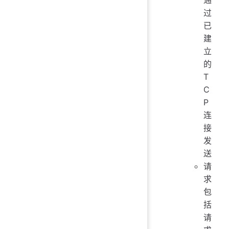
过
已
建
立
的
T
C
P
连
接
发
送
请
求
包
括
请