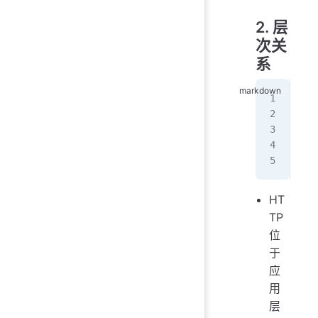
2. 层
次关
系
应用
传输
网络
数据
物
HT
TP
位
于
应
用
层