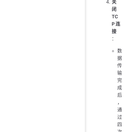
关
闭
TC
P连
接
：
数
据
传
输
完
成
后
，
通
过
四
次