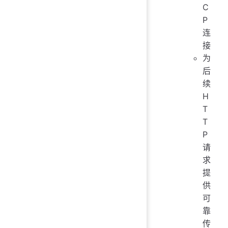
C
P
连
接
为
后
续
H
T
T
P
请
求
提
供
可
靠
传