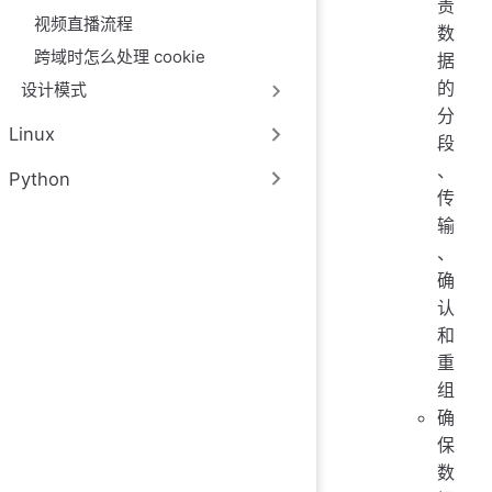
责
视频直播流程
数
跨域时怎么处理 cookie
据
的
设计模式
分
Linux
段
、
Python
传
输
、
确
认
和
重
组
确
保
数