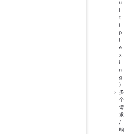
u
l
t
i
p
l
e
x
i
n
g
）
多
个
请
求
/
响