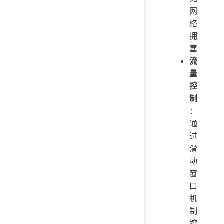
网
络
拥
塞
流
量
控
制
：
通
过
滑
动
窗
口
机
制
控