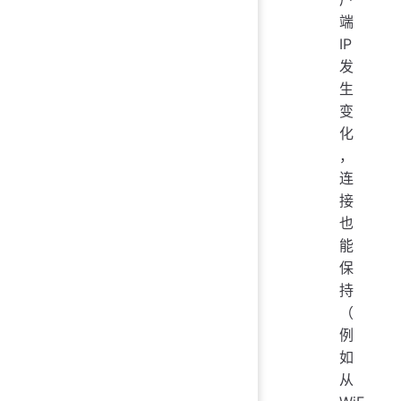
端
IP
发
生
变
化
，
连
接
也
能
保
持
（
例
如
从