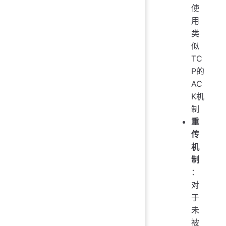
使
用
类
似
TC
P的
AC
K机
制
重
传
机
制
：
对
于
未
被