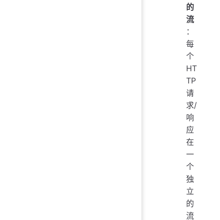
的
流
：
每
个
HT
TP
请
求/
响
应
在
一
个
独
立
的
流