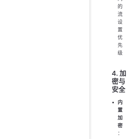
的
流
设
置
优
先
级
4. 加
密与
安全
内
置
加
密
：