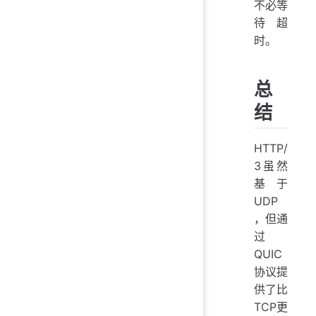
不必等
待超
时。
总
结
HTTP/
3虽然
基于
UDP
，但通
过
QUIC
协议提
供了比
TCP更