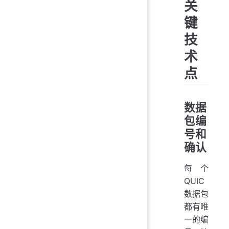
关
键
技
术
点
数据
包编
号和
确认
每个
QUIC
数据包
都有唯
一的编