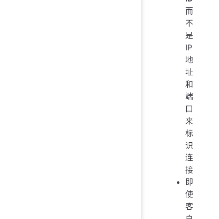
而
不
是
IP
地
址
和
端
口
来
标
识
连
接
即
使
客
户