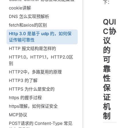
下：
cookie讲解
DNS 怎么实现预解析
QUI
fetch和axios的区别
C协
Http 3.0 是基于 udp 的，如何保
议
证传输可靠性
的
HTTP 报文结构是怎样的
HTTP1.0，HTTP1.1，HTTP2.0区
可
别
靠
HTTP2中，多路复用的原理
性
HTTP3 的了解
保
HTTPS 为什么是安全的
证
https 的握手过程
机
https理解，如何保证安全
制
MCP协议
POST请求的 Content-Type 常见