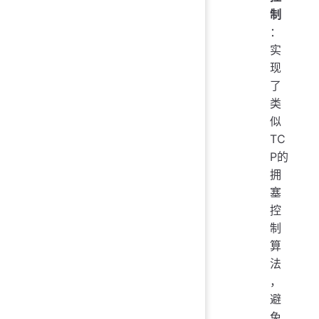
制
：
实
现
了
类
似
TC
P的
拥
塞
控
制
算
法
，
避
免