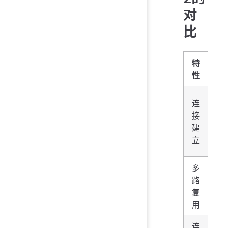
对
比
特
T
HT
性
需
连
T
接
次
建
+
立
手
多
受
路
阻
复
响
用
连