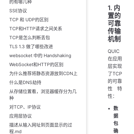
的有哪几种
1. 内
SSE协议
置的
TCP 和 UDP的区别
可靠
TCP和HTTP请求之间关系
传输
TCP是怎么判断丢包
机制
TLS 1.3 做了哪些改进
QUIC
websocket 中的 Handshaking
在应用
WebSocket和HTTP的区别
层实现
了TCP
为什么推荐将静态资源放到CDN上
的可靠
什么是DNS劫持
性特
从存储位置看，浏览器缓存分为几
性：
种
对TCP、IP协议
数
据
应用层协议
包
描述从输入网址到页面显示的过
确
程.md