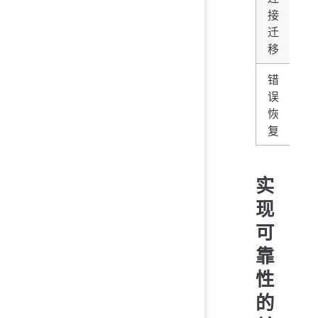
接
不
迁
移
错
误
影
恢
个
复
实
现
可
靠
性
的