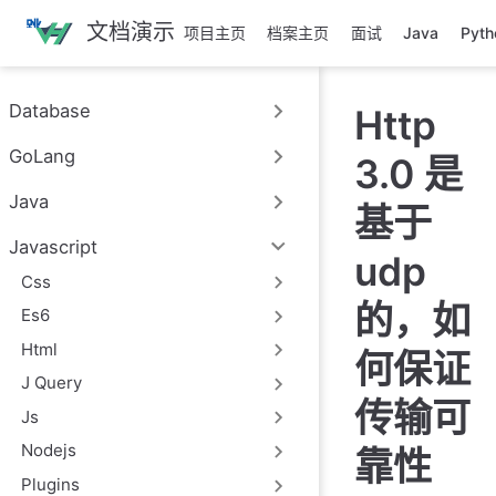
跳
文档演示
项目主页
档案主页
面试
Java
Pyth
至
主
要
Database
Http
內
容
GoLang
3.0 是
Java
基于
Javascript
udp
Css
的，如
Es6
Html
何保证
J Query
传输可
Js
Nodejs
靠性
Plugins