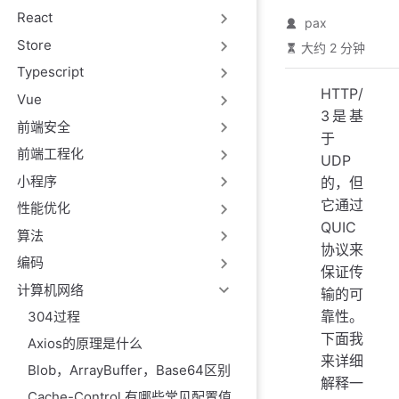
React
pax
Store
大约 2 分钟
Typescript
HTTP/
Vue
3是基
前端安全
于
前端工程化
UDP
小程序
的，但
它通过
性能优化
QUIC
算法
协议来
编码
保证传
计算机网络
输的可
靠性。
304过程
下面我
Axios的原理是什么
来详细
Blob，ArrayBuffer，Base64区别
解释一
Cache-Control 有哪些常见配置值