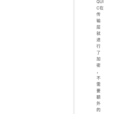
QUI
C在
传
输
层
就
进
行
了
加
密
，
不
需
要
额
外
的