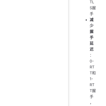
TL
S握
手
减
少
握
手
延
迟
：
0-
RT
T和
1-
RT
T握
手
，