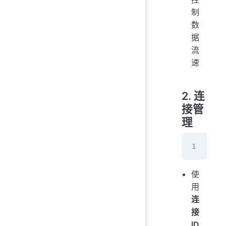
制
数
据
流
速
2. 连
接管
理
QU
使
用
连
接
ID