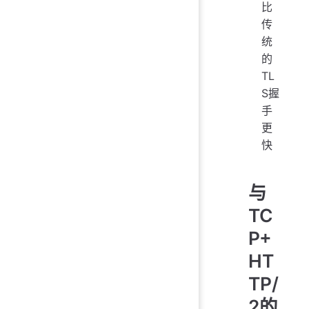
比
传
统
的
TL
S握
手
更
快
与
TC
P+
HT
TP/
2的