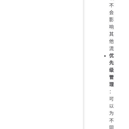
不
会
影
响
其
他
流
优
先
级
管
理
：
可
以
为
不
同