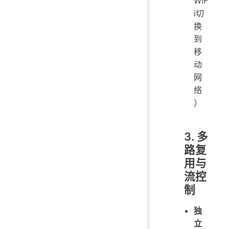
WiF
i切
换
到
移
动
网
络
）
3. 多
路复
用与
流控
制
独
立