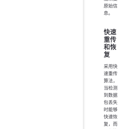
原始信
息。
快速
重传
和恢
复
采用快
速重传
算法，
当检测
到数据
包丢失
时能够
快速恢
复，而