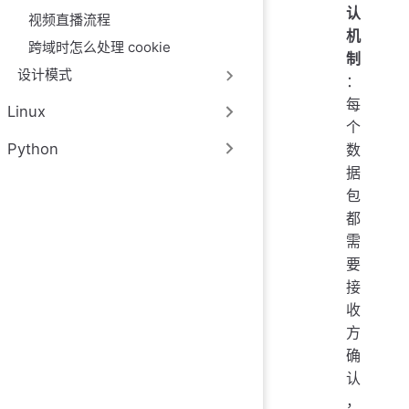
认
视频直播流程
机
跨域时怎么处理 cookie
制
设计模式
：
每
Linux
个
Python
数
据
包
都
需
要
接
收
方
确
认
，