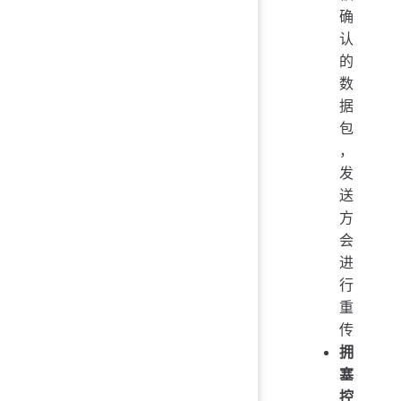
确
认
的
数
据
包
，
发
送
方
会
进
行
重
传
拥
塞
控