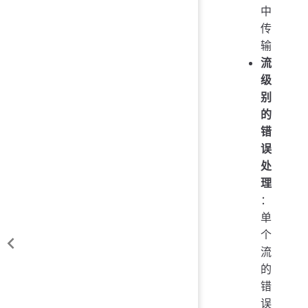
中
传
输
流
级
别
的
错
误
处
理
：
单
个
流
的
错
误