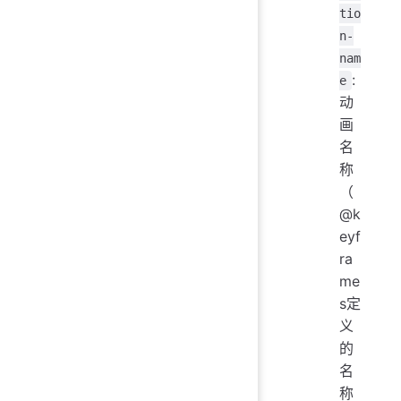
tio
n-
nam
:
e
动
画
名
称
（
@k
eyf
ra
me
s定
义
的
名
称