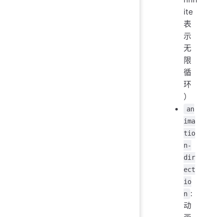
ite
表
示
无
限
循
环
）
an
ima
tio
n-
dir
ect
io
:
n
动