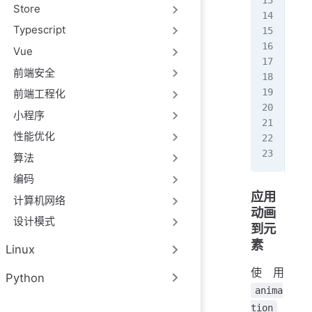
Store
  0
Typescript
   
  }
Vue
  5
前端安全
   
  }
前端工程化
  1
小程序
   
性能优化
  }
}
算法
编码
应用
计算机网络
动画
设计模式
到元
素
Linux
使用
Python
anima
tion