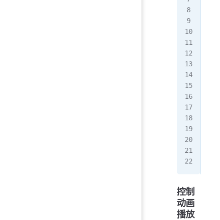
   
  }
}
.fi
  a
}
.fi
  a
}
.fi
  a
}
控制
动画
播放