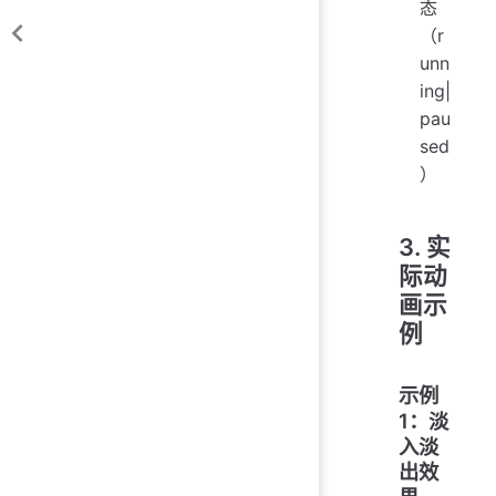
态
（r
unn
ing|
pau
sed
）
3. 实
际动
画示
例
示例
1：淡
入淡
出效