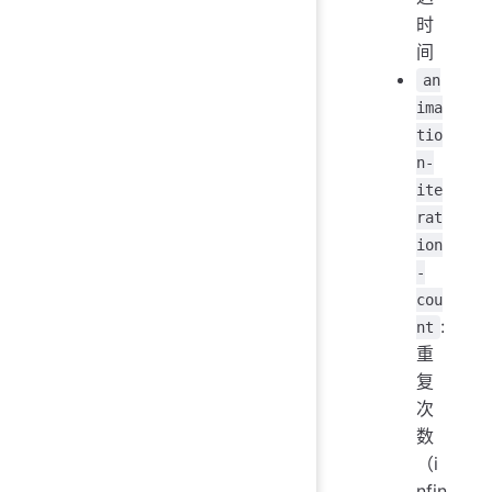
时
间
an
ima
tio
n-
ite
rat
ion
-
cou
:
nt
重
复
次
数
（i
nfin