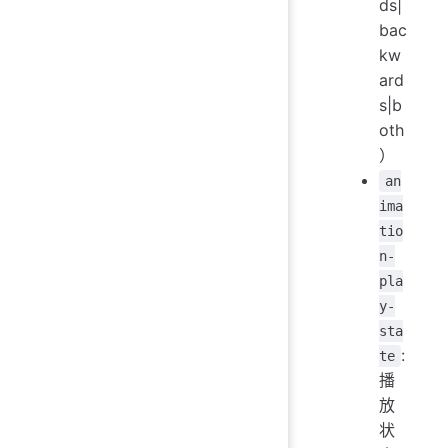
ds|
bac
kw
ard
s|b
oth
）
an
ima
tio
n-
pla
y-
sta
:
te
播
放
状