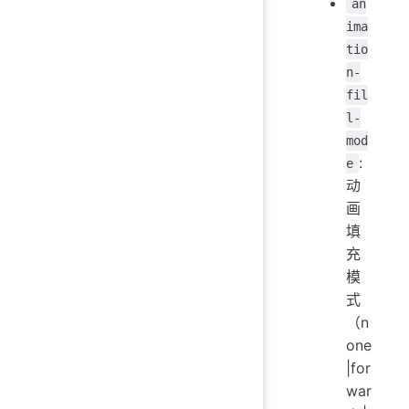
an
ima
tio
n-
fil
l-
mod
:
e
动
画
填
充
模
式
（n
one
|for
war