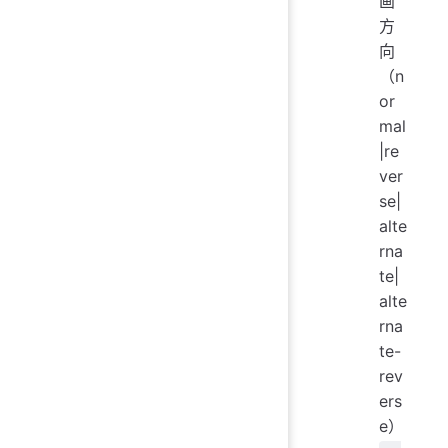
画
方
向
（n
or
mal
|re
ver
se|
alte
rna
te|
alte
rna
te-
rev
ers
e）