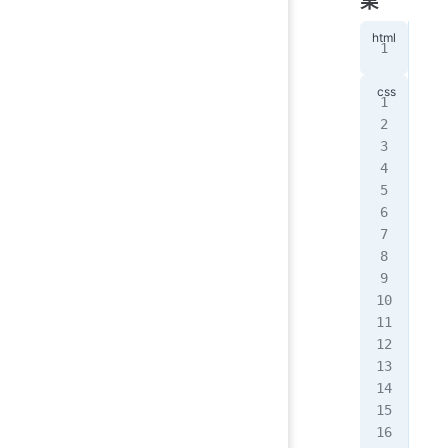
果
<
di
@ke
  0
   
  }
  5
   
  }
  1
   
  }
}
.fa
  a
  p
  b