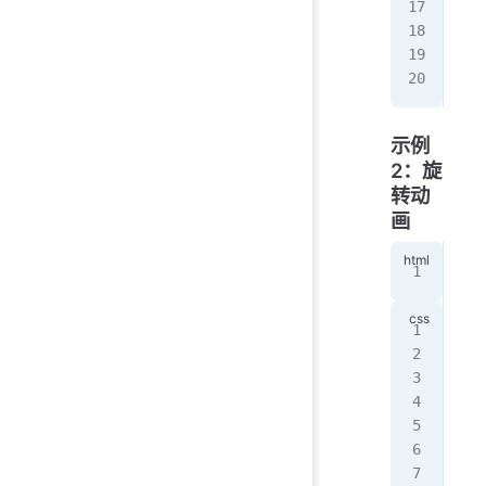
  c
  t
  b
}
示例
2：旋
转动
画
<
di
@ke
  0
   
  }
  1
   
  }