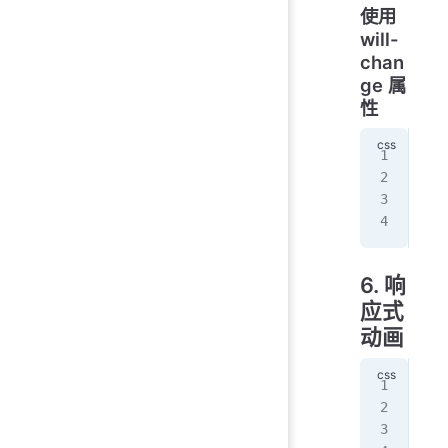
使用
will-
chan
ge 属
性
.op
  w
  a
}
6. 响
应式
动画
@ke
  0
   