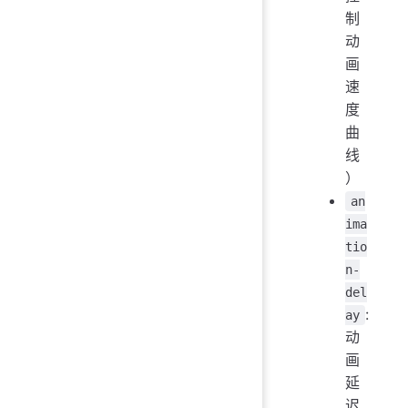
制
动
画
速
度
曲
线
）
an
ima
tio
n-
del
:
ay
动
画
延
迟