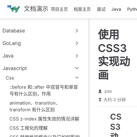
跳
文档演示
项目主页
档案主页
面试
Java
Pyth
至
主
要
Database
使用
內
容
GoLang
CSS3
Java
实现动
Javascript
画
Css
::before 和::after 中双冒号和单冒
pax
号有什么区别，作用
大约 3 分钟
animation、transition、
transform 有什么区别
CS
CSS z-index 属性失效的情况详解
S3
CSS 工程化的理解
动