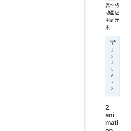
属性将
动画应
用到元
素：
.an
  a
  a
  a
  a
  a
  a
}
2.
ani
mati
on