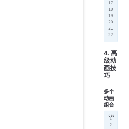
}
.he
  f
  a
}
4. 高
级动
画技
巧
多个
动画
组合
@ke
  0