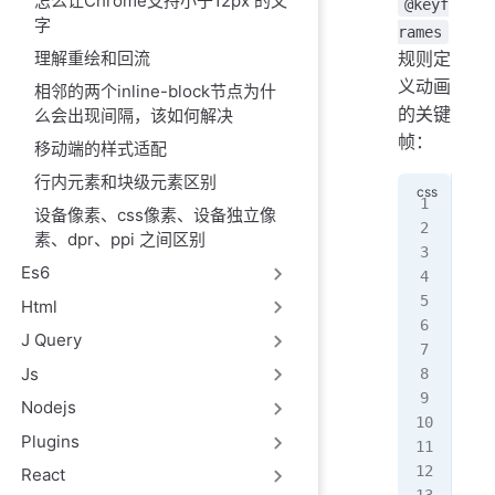
怎么让Chrome支持小于12px 的文
@keyf
字
rames
理解重绘和回流
规则定
义动画
相邻的两个inline-block节点为什
的关键
么会出现间隔，该如何解决
帧：
移动端的样式适配
行内元素和块级元素区别
@ke
设备像素、css像素、设备独立像
  f
素、dpr、ppi 之间区别
   
Es6
   
  }
Html
  t
J Query
   
Js
   
  }
Nodejs
}
Plugins
/*
React
@ke