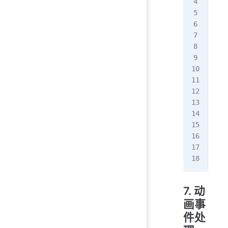
  }
  5
   
  }
}
.re
  a
}
@me
  .
   
  }
}
7. 动
画事
件处