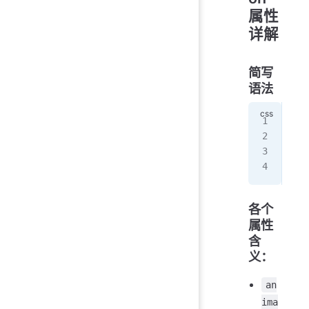
属性
详解
简写
语法
.el
  /
  a
}
各个
属性
含
义：
an
ima