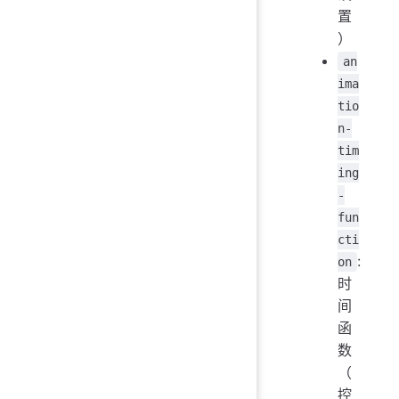
置
）
an
ima
tio
n-
tim
ing
-
fun
cti
:
on
时
间
函
数
（
控