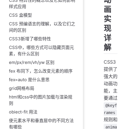
CSS 特异性的概念以及它如何影响
样式应用
画
CSS 盒模型
实
CSS 预编语言的理解，以及它们之
现
间的区别
详
CSS3新增了哪些特性
解
CSS中，哪些方式可以隐藏页面元
素，有什么区别
CSS3
em/px/rem/vh/yw 区别
提供了
fex 布同下，怎么改变元素的顺序
强大的
fex=auto 是什么意思
动画功
grid网格布局
能，主
htm!和css中的图片加载与渲染规
要通过
则
@keyf
obiect-fit 用法
rames
规则和
使元素水平和垂直居中的不同方法
有哪些
anima