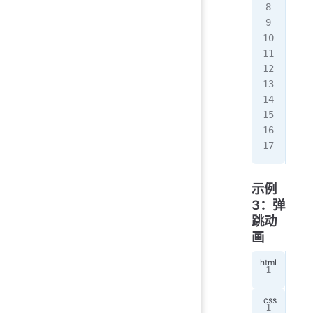
}
.sp
  w
  h
  b
  b
  b
  a
}
示例
3：弹
跳动
画
<
di
@ke