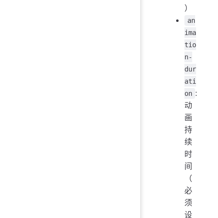
）
an
ima
tio
n-
dur
ati
:
on
动
画
持
续
时
间
（
必
须
设