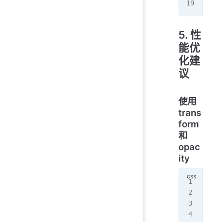
}
5. 性
能优
化建
议
使用
trans
form
和
opac
ity
/*
@ke
  0
   