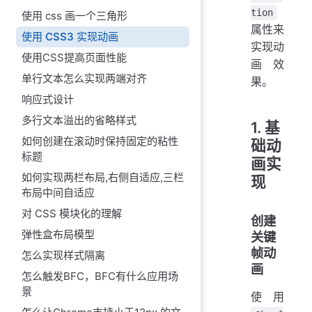
tion
使用 css 画一个三角形
属性来
使用 CSS3 实现动画
实现动
使用CSS提高页面性能
画效
单行文本怎么实现两端对齐
果。
响应式设计
多行文本溢出的省略样式
1. 基
如何创建在滚动时保持固定的粘性
础动
标题
画实
如何实现两栏布局,右侧自适应,三栏
现
布局中间自适应
对 CSS 模块化的理解
创建
弹性盒布局模型
关键
帧动
怎么实现样式隔离
画
怎么触发BFC，BFC有什么应用场
景
使用