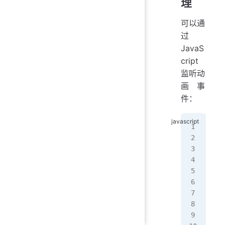
理
可以通
过
JavaS
cript
监听动
画事
件：
con
ele
  c
});
ele
  c
});