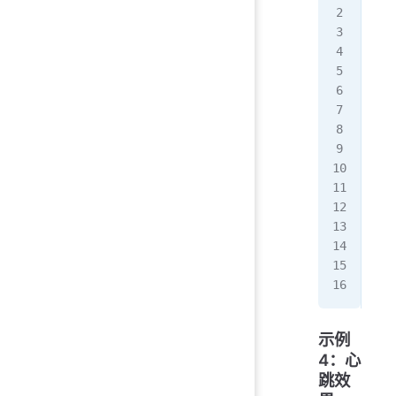
  0
   
  }
  5
   
  }
}
.bo
  w
  h
  b
  b
  a
}
示例
4：心
跳效