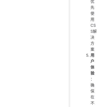
优
先
使
用
CS
S解
决
方
案
用
户
体
验
：
确
保
在
不