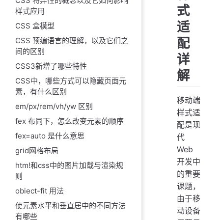
CSS 特异性的概念以及它如何影响
式
样式应用
适
CSS 盒模型
配
CSS 预编语言的理解，以及它们之
间的区别
详
CSS3新增了哪些特性
解
CSS中，哪些方式可以隐藏页面元
素，有什么区别
移动端
em/px/rem/vh/yw 区别
样式适
fex 布同下，怎么改变元素的顺序
配是现
fex=auto 是什么意思
代
Web
grid网格布局
开发中
htm!和css中的图片加载与渲染规
的重要
则
课题，
obiect-fit 用法
由于移
使元素水平和垂直居中的不同方法
动设备
有哪些