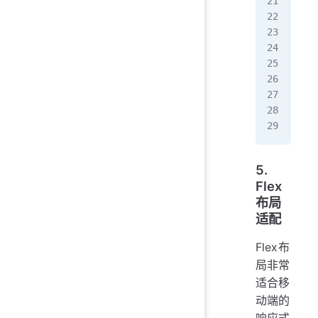
}
/*
@me
  .
   
   
  }
}
5.
Flex
布局
适配
Flex布
局非常
适合移
动端的
响应式