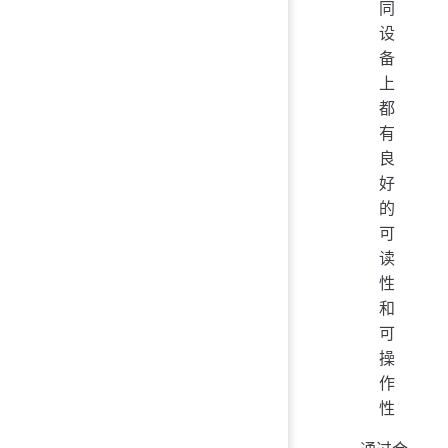
同
设
备
上
都
有
良
好
的
可
读
性
和
可
操
作
性