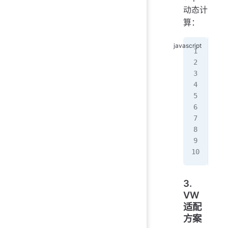
动态计
算：
/
fun
  c
  c
  c
  d
}
win
win
3.
VW
适配
方案