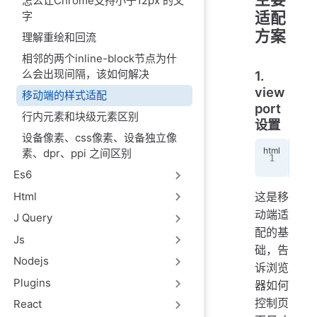
怎么让Chrome支持小于12px 的文
适配
字
方案
理解重绘和回流
相邻的两个inline-block节点为什
么会出现间隔，该如何解决
1.
view
移动端的样式适配
port
行内元素和块级元素区别
设置
设备像素、css像素、设备独立像
素、dpr、ppi 之间区别
<
me
Es6
Html
这是移
动端适
J Query
配的基
Js
础，告
Nodejs
诉浏览
Plugins
器如何
控制页
React