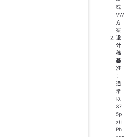
或
VW
方
案
设
计
稿
基
准
：
通
常
以
37
5p
x(i
Ph
one