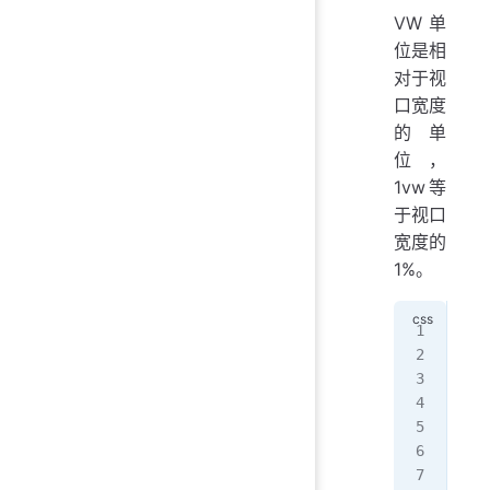
VW单
位是相
对于视
口宽度
的单
位，
1vw等
于视口
宽度的
1%。
/*
.co
  w
  h
}
.te