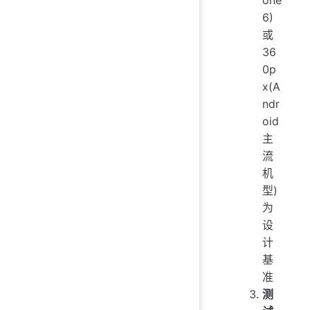
6)
或
36
0p
x(A
ndr
oid
主
流
机
型)
为
设
计
基
准
测