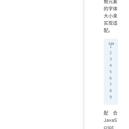
根元素
的字体
大小来
实现适
配。
/*
htm
  f
}
.co
  w
  h
}
配合
JavaS
cript