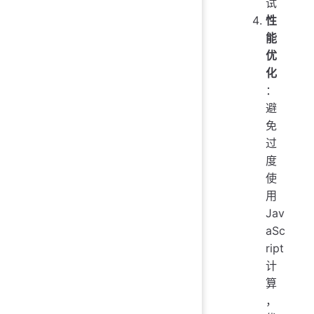
试
性
能
优
化
：
避
免
过
度
使
用
Jav
aSc
ript
计
算
，