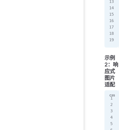
  f
  d
  f
  j
  a
  f
}
示例
2：响
应式
图片
适配
.re
  w
  h
  m
  o
}