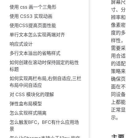
屏幕尺
使用 css 画一个三角形
寸、分
使用 CSS3 实现动画
辨率和
像素密
使用CSS提高页面性能
度的多
单行文本怎么实现两端对齐
样性，
响应式设计
需要采
多行文本溢出的省略样式
用合适
如何创建在滚动时保持固定的粘性
的适配
标题
策略来
如何实现两栏布局,右侧自适应,三栏
确保页
布局中间自适应
面在不
同设备
对 CSS 模块化的理解
上都能
弹性盒布局模型
正常显
怎么实现样式隔离
示。
怎么触发BFC，BFC有什么应用场
景
主要