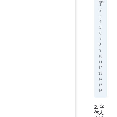
/*
.bo
  p
}
.bo
  c
  p
  l
  b
  w
  h
  b
  t
  t
}
2. 字
体大