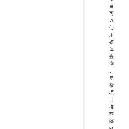
目
可
以
使
用
媒
体
查
询
，
复
杂
项
目
推
荐
RE
M