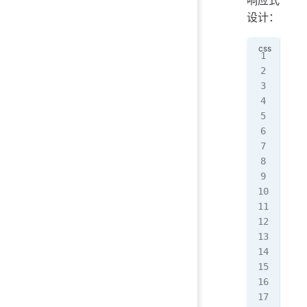
设计：
.fl
  d
  f
  f
  j
}
.fl
  f
  m
  m
}
/*
@me
  .
   