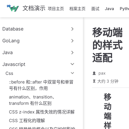
跳
文档演示
项目主页
档案主页
面试
Java
Pyth
至
主
要
Database
移动端
內
容
GoLang
的样式
Java
适配
Javascript
Css
pax
大约 3 分钟
::before 和::after 中双冒号和单冒
号有什么区别，作用
移
animation、transition、
transform 有什么区别
动
CSS z-index 属性失效的情况详解
端
CSS 工程化的理解
样