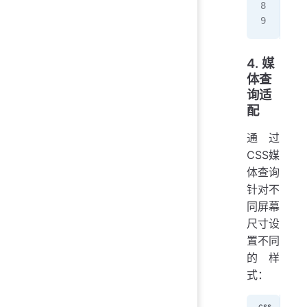
  f
}
4. 媒
体查
询适
配
通过
CSS媒
体查询
针对不
同屏幕
尺寸设
置不同
的样
式：