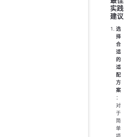
最佳
实践
建议
选
择
合
适
的
适
配
方
案
：
对
于
简
单
项