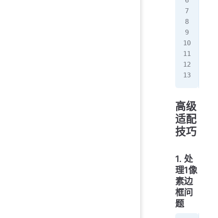
/*
@me
  .
   
  }
}
高级
适配
技巧
1. 处
理1像
素边
框问
题