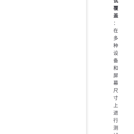
试
覆
盖
：
在
多
种
设
备
和
屏
幕
尺
寸
上
进
行
测