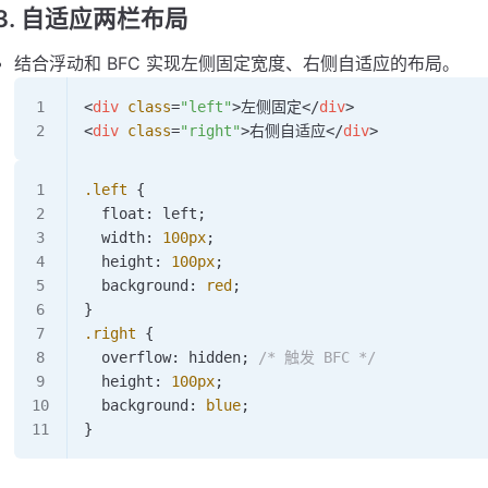
3. 自适应两栏布局
结合浮动和 BFC 实现左侧固定宽度、右侧自适应的布局。
<
div
 class
=
"left"
>左侧固定</
div
>
<
div
 class
=
"right"
>右侧自适应</
div
>
.left
 {
  float: 
left
;
  width: 
100
px
;
  height: 
100
px
;
  background: 
red
;
}
.right
 {
  overflow: 
hidden
; 
/* 触发 BFC */
  height: 
100
px
;
  background: 
blue
;
}