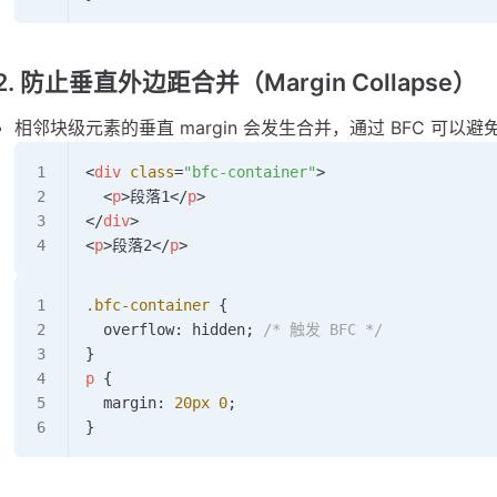
2. 防止垂直外边距合并（Margin Collapse）
相邻块级元素的垂直 margin 会发生合并，通过 BFC 可以避
<
div
 class
=
"bfc-container"
>
  <
p
>段落1</
p
>
</
div
>
<
p
>段落2</
p
>
.bfc-container
 {
  overflow: 
hidden
; 
/* 触发 BFC */
}
p
 {
  margin: 
20
px
 0
;
}