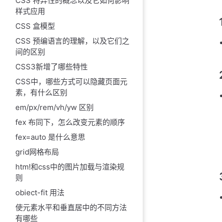
CSS 特异性的概念以及它如何影响
样式应用
CSS 盒模型
CSS 预编语言的理解，以及它们之
间的区别
CSS3新增了哪些特性
CSS中，哪些方式可以隐藏页面元
素，有什么区别
em/px/rem/vh/yw 区别
fex 布同下，怎么改变元素的顺序
fex=auto 是什么意思
grid网格布局
htm!和css中的图片加载与渲染规
则
obiect-fit 用法
使元素水平和垂直居中的不同方法
有哪些