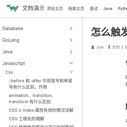
跳
文档演示
项目主页
档案主页
面试
Java
Pyth
至
主
要
Database
怎么触发
內
容
GoLang
pax
大约 2 
Java
Javascript
Css
::before 和::after 中双冒号和单冒
号有什么区别，作用
animation、transition、
transform 有什么区别
CSS z-index 属性失效的情况详解
CSS 工程化的理解