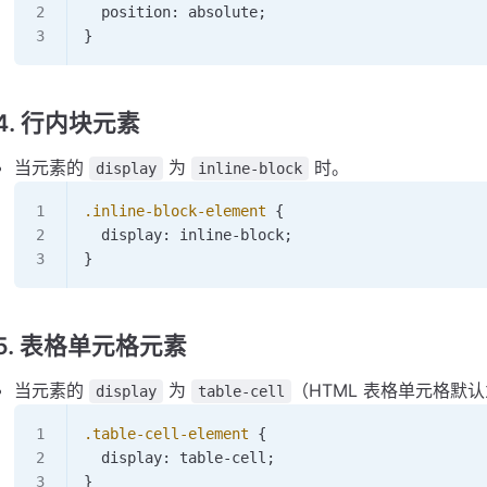
  position: 
absolute
;
}
4. 行内块元素
当元素的
为
时。
display
inline-block
.inline-block-element
 {
  display: 
inline-block
;
}
5. 表格单元格元素
当元素的
为
（HTML 表格单元格默
display
table-cell
.table-cell-element
 {
  display: 
table-cell
;
}