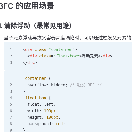
BFC 的应用场景
1. 清除浮动（最常见用途）
当子元素浮动导致父容器高度塌陷时，可以通过触发父元素的 
<
div
 class
=
"container"
>
  <
div
 class
=
"float-box"
>浮动元素</
div
>
</
div
>
.container
 {
  overflow: 
hidden
; 
/* 触发 BFC */
}
.float-box
 {
  float: 
left
;
  width: 
100
px
;
  height: 
100
px
;
  background: 
red
;
}