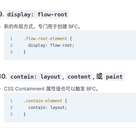
9.
display: flow-root
新的布局方式，专门用于创建 BFC。
.flow-root-element
 {
  display: 
flow-root
;
}
10.
,
, 或
contain: layout
content
paint
CSS Containment 属性值也可以触发 BFC。
.contain-element
 {
  contain: layout;
}