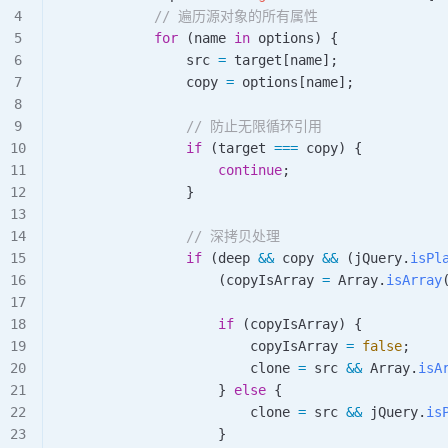
            // 遍历源对象的所有属性
            for
 (
name
 in
 options
) {
                src
 =
 target
[
name
];
                copy
 =
 options
[
name
];
                // 防止无限循环引用
                if
 (
target
 ===
 copy
) {
                    continue
;
                }
                // 深拷贝处理
                if
 (
deep
 &&
 copy
 &&
 (
jQuery
.
isPl
                    (
copyIsArray
 =
 Array
.
isArray
                    if
 (
copyIsArray
) {
                        copyIsArray
 =
 false
;
                        clone
 =
 src
 &&
 Array
.
isA
                    } 
else
 {
                        clone
 =
 src
 &&
 jQuery
.
is
                    }