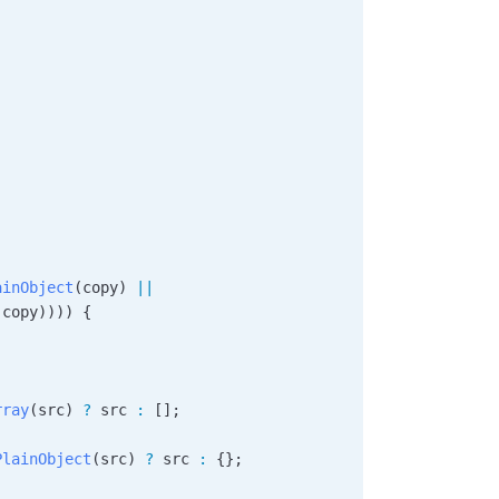
ainObject
(
copy
) 
||
(
copy
)))) {
rray
(
src
) 
?
 src
 :
 [];
PlainObject
(
src
) 
?
 src
 :
 {};