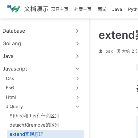
跳
文档演示
项目主页
档案主页
面试
Java
Pyth
至
主
要
Database
exte
內
容
GoLang
pax
大约 2 
Java
Javascript
Css
Es6
Html
J Query
$(this)和this有什么区别
detach和remove的区别
extend实现原理