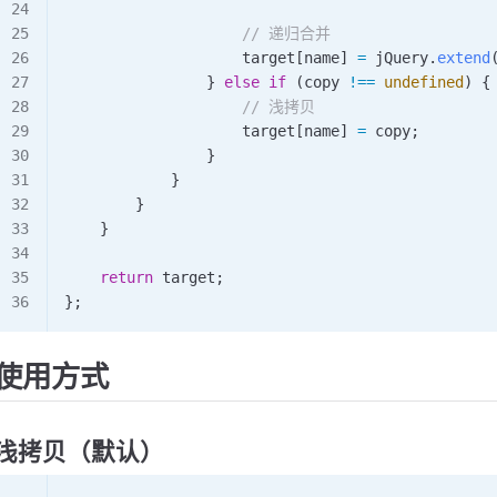
                    // 递归合并
                    target
[
name
] 
=
 jQuery
.
extend
                } 
else
 if
 (
copy
 !==
 undefined
) {
                    // 浅拷贝
                    target
[
name
] 
=
 copy
;
                }
            }
        }
    }
    return
 target
;
};
使用方式
浅拷贝（默认）