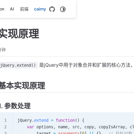
on
AI
前端
cairny
nd实现原理
分钟
是jQuery中用于对象合并和扩展的核心方
jQuery.extend()
基本实现原理
1. 参数处理
jQuery
.
extend
 =
 function
() {
    var
 options
, 
name
, 
src
, 
copy
, 
copyIsArray
, 
c
        target
 =
 arguments
[
0
] 
||
 {},  
// 目标对象