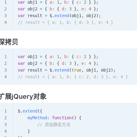
var
 obj1
 =
 { 
a
:
 1
, 
b
:
 { 
c
:
 2
 } };
var
 obj2
 =
 { 
b
:
 { 
d
:
 3
 }, 
e
:
 4
 };
var
 result
 =
 $
.
extend
(
obj1
, 
obj2
);
// result = { a: 1, b: { d: 3 }, e: 4 }
深拷贝
var
 obj1
 =
 { 
a
:
 1
, 
b
:
 { 
c
:
 2
 } };
var
 obj2
 =
 { 
b
:
 { 
d
:
 3
 }, 
e
:
 4
 };
var
 result
 =
 $
.
extend
(
true
, 
obj1
, 
obj2
);
// result = { a: 1, b: { c: 2, d: 3 }, e: 4 }
扩展jQuery对象
$
.
extend
({
    myMethod
:
 function
() {
        // 添加静态方法
    }