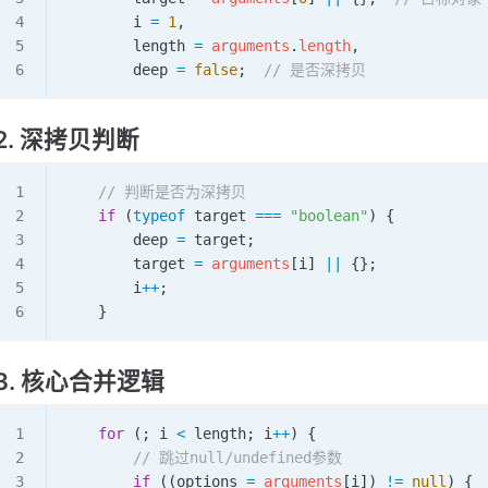
        i
 =
 1
,
        length
 =
 arguments
.
length
,
        deep
 =
 false
;  
// 是否深拷贝
2. 深拷贝判断
    // 判断是否为深拷贝
    if
 (
typeof
 target
 ===
 "boolean"
) {
        deep
 =
 target
;
        target
 =
 arguments
[
i
] 
||
 {};
        i
++
;
    }
3. 核心合并逻辑
    for
 (; 
i
 <
 length
; 
i
++
) {
        // 跳过null/undefined参数
        if
 ((
options
 =
 arguments
[
i
]) 
!=
 null
) {