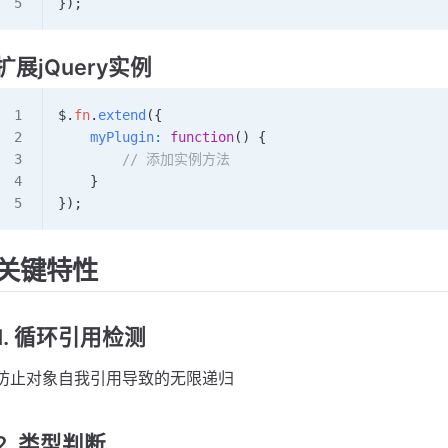
});
扩展jQuery实例
$
.
fn
.
extend
({
    myPlugin
:
 function
() {
        // 添加实例方法
    }
});
关键特性
1. 循环引用检测
防止对象自我引用导致的无限递归
2. 类型判断