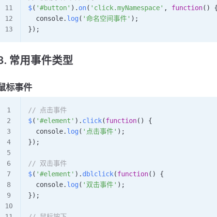
$
(
'#button'
).
on
(
'click.myNamespace'
, 
function
() 
  console
.
log
(
'命名空间事件'
);
});
3. 常用事件类型
鼠标事件
// 点击事件
$
(
'#element'
).
click
(
function
() {
  console
.
log
(
'点击事件'
);
});
// 双击事件
$
(
'#element'
).
dblclick
(
function
() {
  console
.
log
(
'双击事件'
);
});
// 鼠标按下