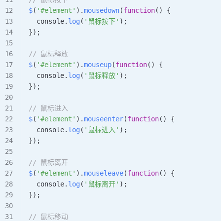
$
(
'#element'
).
mousedown
(
function
() {
  console
.
log
(
'鼠标按下'
);
});
// 鼠标释放
$
(
'#element'
).
mouseup
(
function
() {
  console
.
log
(
'鼠标释放'
);
});
// 鼠标进入
$
(
'#element'
).
mouseenter
(
function
() {
  console
.
log
(
'鼠标进入'
);
});
// 鼠标离开
$
(
'#element'
).
mouseleave
(
function
() {
  console
.
log
(
'鼠标离开'
);
});
// 鼠标移动