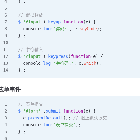
});
// 键盘释放
$
(
'#input'
).
keyup
(
function
(
e
) {
  console
.
log
(
'键码:'
, 
e
.
keyCode
);
});
// 字符输入
$
(
'#input'
).
keypress
(
function
(
e
) {
  console
.
log
(
'字符码:'
, 
e
.
which
);
});
表单事件
// 表单提交
$
(
'#form'
).
submit
(
function
(
e
) {
  e
.
preventDefault
(); 
// 阻止默认提交
  console
.
log
(
'表单提交'
);
});