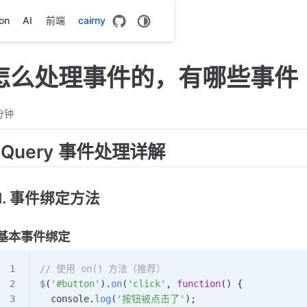
on
AI
前端
cairny
ry怎么处理事件的，有哪些事件
分钟
jQuery 事件处理详解
1. 事件绑定方法
基本事件绑定
// 使用 on() 方法（推荐）
$
(
'#button'
).
on
(
'click'
, 
function
() {
  console
.
log
(
'按钮被点击了'
);