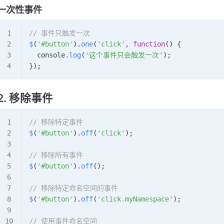
一次性事件
// 事件只触发一次
$
(
'#button'
).
one
(
'click'
, 
function
() {
  console
.
log
(
'这个事件只会触发一次'
);
});
2. 移除事件
// 移除特定事件
$
(
'#button'
).
off
(
'click'
);
// 移除所有事件
$
(
'#button'
).
off
();
// 移除特定命名空间的事件
$
(
'#button'
).
off
(
'click.myNamespace'
);
// 使用事件命名空间