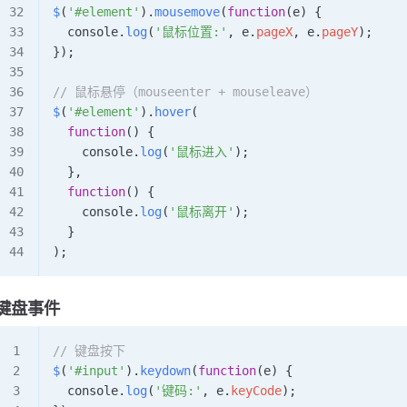
$
(
'#element'
).
mousemove
(
function
(
e
) {
  console
.
log
(
'鼠标位置:'
, 
e
.
pageX
, 
e
.
pageY
);
});
// 鼠标悬停（mouseenter + mouseleave）
$
(
'#element'
).
hover
(
  function
() {
    console
.
log
(
'鼠标进入'
);
  },
  function
() {
    console
.
log
(
'鼠标离开'
);
  }
);
键盘事件
// 键盘按下
$
(
'#input'
).
keydown
(
function
(
e
) {
  console
.
log
(
'键码:'
, 
e
.
keyCode
);