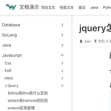
跳
文档演示
项目主页
档案主页
面试
Java
Pyth
至
主
要
Database
jque
內
容
GoLang
pax
大约 4 
Java
Javascript
Css
Es6
Html
J Query
$(this)和this有什么区别
detach和remove的区别
extend实现原理