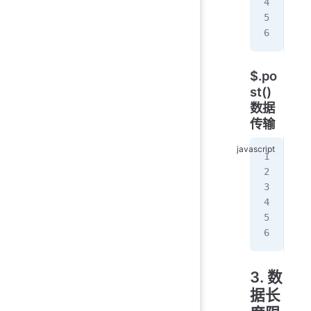
});
//
$.po
st()
数据
传输
/
$
.
p
  c
});
//
3. 数
据长