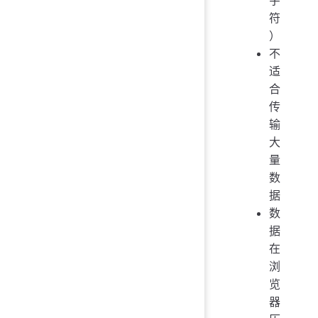
符
）
不
适
合
传
输
大
量
数
据
数
据
在
浏
览
器