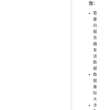
当：
需
要
向
服
务
器
发
送
数
据
数
据
量
较
大
涉