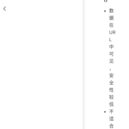
数
据
在
UR
L
中
可
见
，
安
全
性
较
低
不
适
合