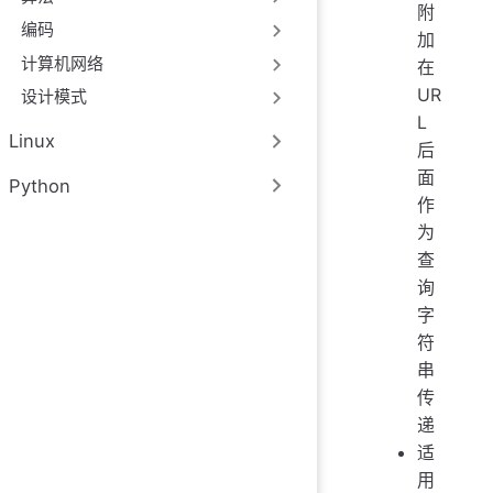
附
编码
加
计算机网络
在
UR
设计模式
L
Linux
后
面
Python
作
为
查
询
字
符
串
传
递
适
用