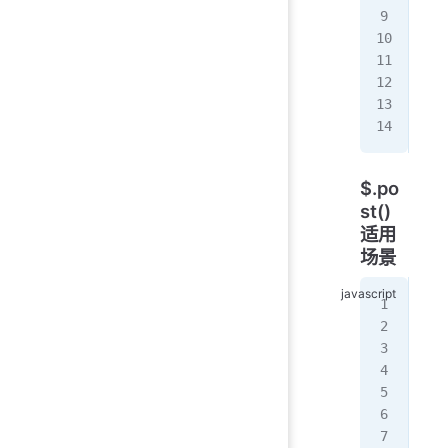
});
//
$
.
g
  i
});
$.po
st()
适用
场景
//
$
.
p
  u
  p
}, 
  i
  