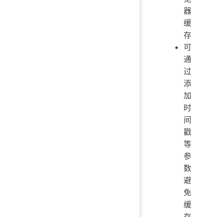
器
缓
存
可
通
过
添
加
时
间
戳
等
参
数
避
免
缓
存