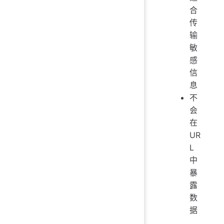
合
传
输
敏
感
信
息
不
会
在
UR
L
中
暴
露
数
据