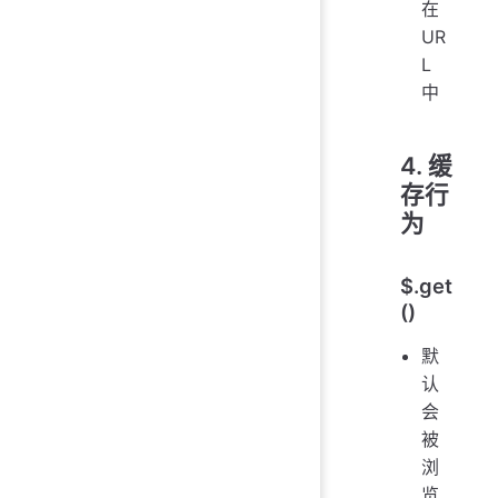
在
UR
L
中
4. 缓
存行
为
$.get
()
默
认
会
被
浏
览