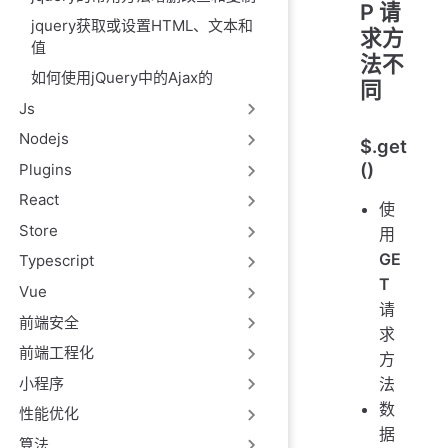
P 请
jquery获取或设置HTML、文本和
求方
值
法不
如何使用jQuery中的Ajax的
同
Js
Nodejs
$.get
()
Plugins
React
使
Store
用
GE
Typescript
T
Vue
请
前端安全
求
前端工程化
方
小程序
法
数
性能优化
据
算法