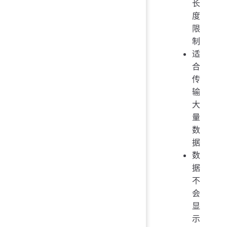
长
度
限
制
适
合
传
输
大
量
数
据
数
据
不
会
显
示