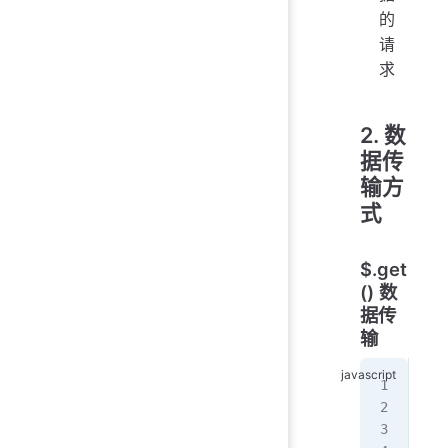
的
请
求
2. 数
据传
输方
式
$.get
() 数
据传
输
//
$
.
g
  c