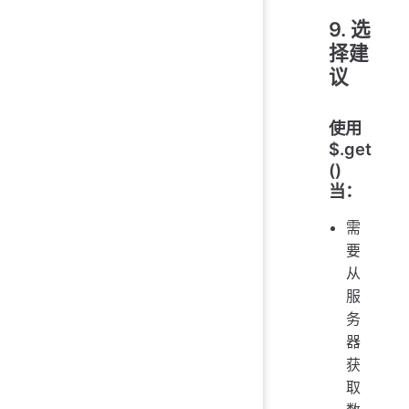
9. 选
择建
议
使用
$.get
()
当：
需
要
从
服
务
器
获
取