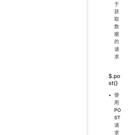
于
获
取
数
据
的
请
求
$.po
st()
使
用
PO
ST
请
求