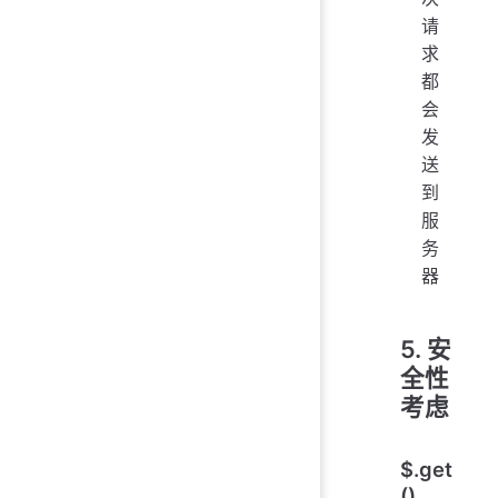
请
求
都
会
发
送
到
服
务
器
5. 安
全性
考虑
$.get
()