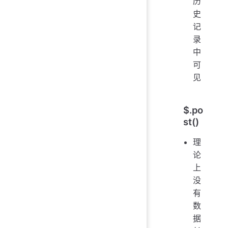
历
史
记
录
中
可
见
$.po
st()
理
论
上
没
有
数
据