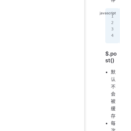
//
$
.
g
  c
});
$.po
st()
默
认
不
会
被
缓
存
每
次