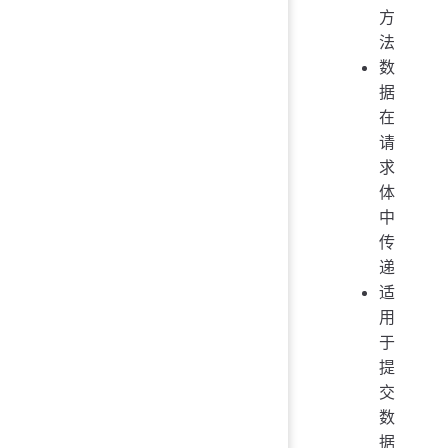
方
法
数
据
在
请
求
体
中
传
递
适
用
于
提
交
数
据