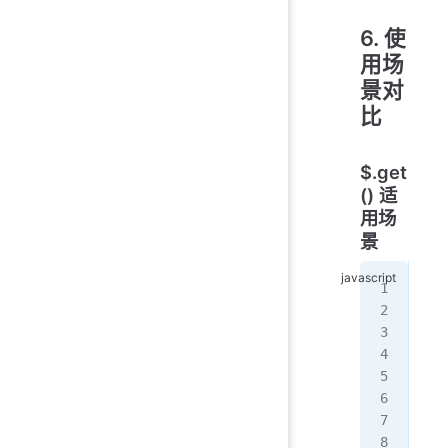
6. 使
用场
景对
比
$.get
() 适
用场
景
//
$
.
g
  c
});
//
$
.
g
  d