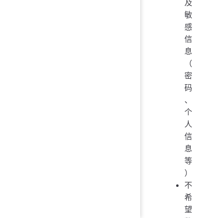
及
敏
感
信
息
（
密
码
、
个
人
信
息
等
）
不
希
望