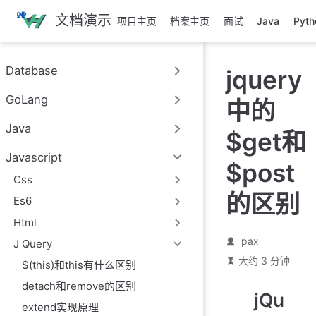
跳
文档演示
项目主页
档案主页
面试
Java
Pyth
至
主
要
Database
jquery
內
容
GoLang
中的
Java
$get和
Javascript
$post
Css
的区别
Es6
Html
pax
J Query
大约 3 分钟
$(this)和this有什么区别
detach和remove的区别
jQu
extend实现原理