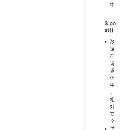
中
$.po
st()
数
据
在
请
求
体
中
，
相
对
安
全
适