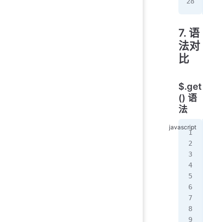
});
7. 语
法对
比
$.get
() 语
法
//
$
.
g
//
$
.
g
  {
  f
  '
);