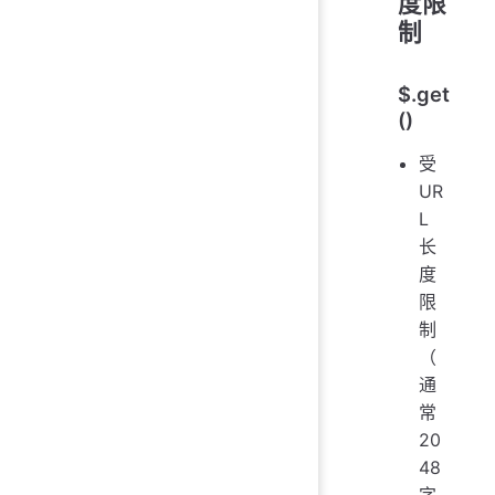
度限
制
$.get
()
受
UR
L
长
度
限
制
（
通
常
20
48
字