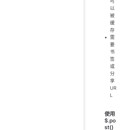
可
以
被
缓
存
需
要
书
签
或
分
享
UR
L
使用
$.po
st()