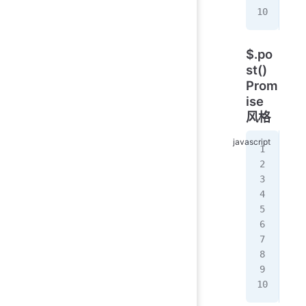
  }
$.po
st()
Prom
ise
风格
$
.
p
  .
   
  }
  .
   
  }
  .
   
  }