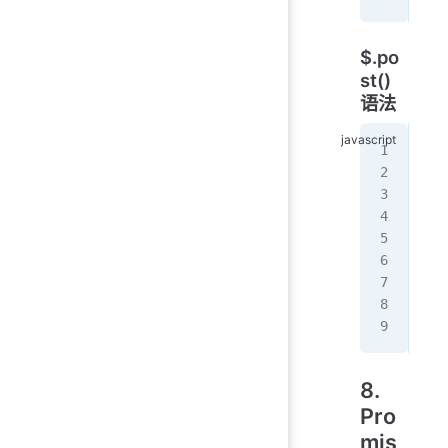
$.po
st()
语法
//
$
.
p
//
$
.
p
  {
  f
  '
);
8.
Pro
mis