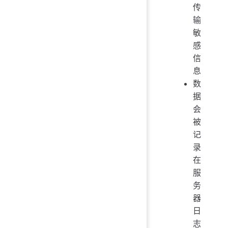
传
输
敏
感
信
息
数
据
会
被
记
录
在
服
务
器
日
志