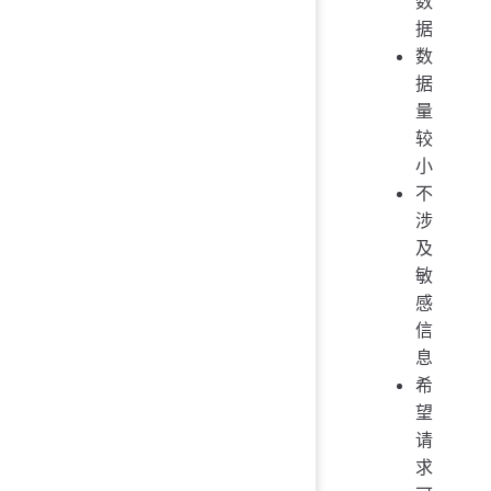
数
据
数
据
量
较
小
不
涉
及
敏
感
信
息
希
望
请
求