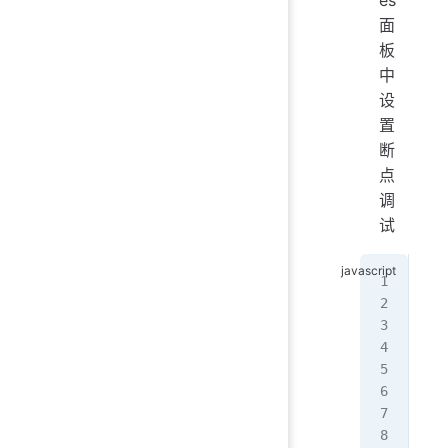
面
板
中
设
置
断
点
调
试
//
con
con
  d
  c
  r