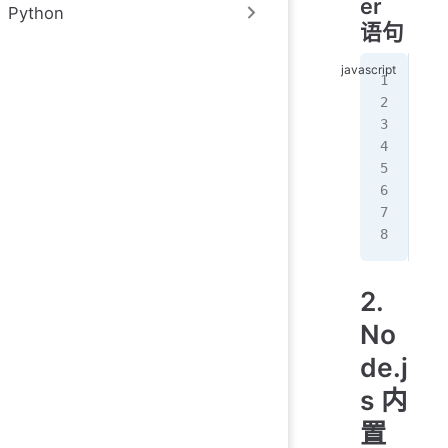
er
Python
语句
fun
  d
  c
  d
  r
}
pro
2.
No
de.j
s 内
置