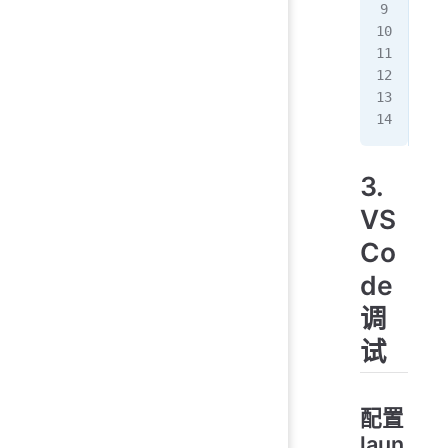
  r
});
ser
  c
});
3.
VS
Co
de
调
试
配置
laun