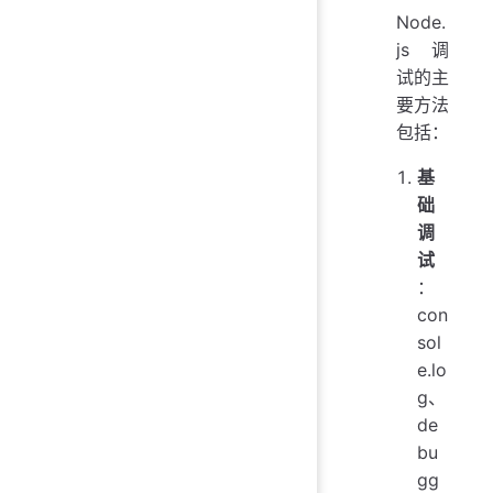
Node.
js 调
试的主
要方法
包括：
基
础
调
试
：
con
sol
e.lo
g、
de
bu
gg