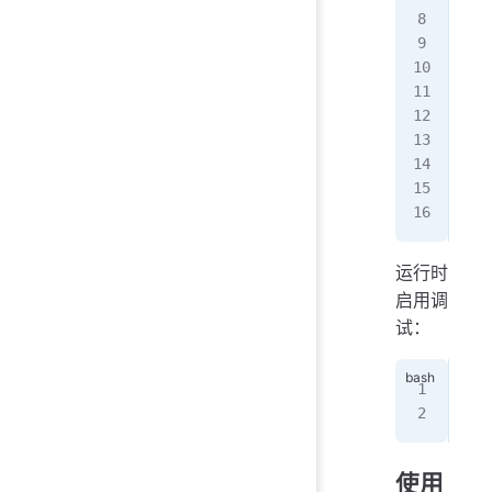
fun
  d
  
  c
  d
  r
}
fet
运行时
启用调
试：
DEB
DEB
使用