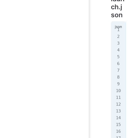
ch.j
son
{
  "
  "
   
   
   
   
   
   
   
   
   
   
   
   
   