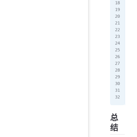
   
  }
}
mod
//
con
con
fun
  l
  
  l
}
总
结