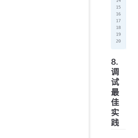
asy
  c
  a
  c
}
exa
8.
调
试
最
佳
实
践