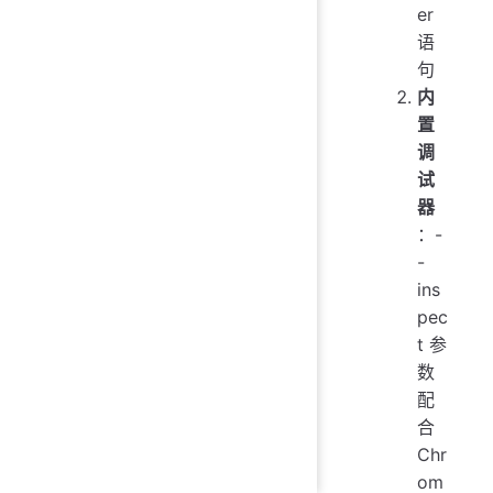
er
语
句
内
置
调
试
器
：-
-
ins
pec
t 参
数
配
合
Chr
om