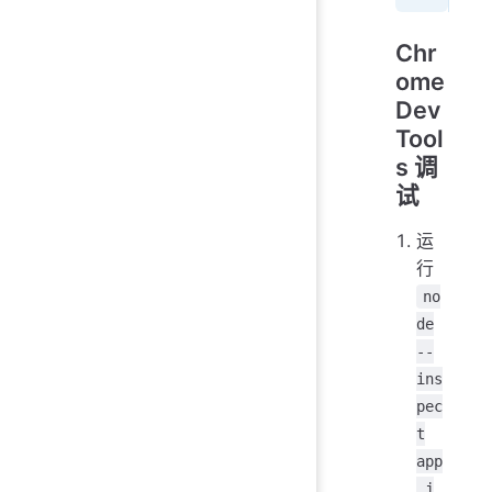
Chr
ome
Dev
Tool
s 调
试
运
行
no
de
--
ins
pec
t
app
.j