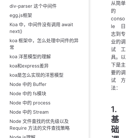
从简单
div-parser 这个中间件
的
egg.js框架
conso
Koa 中，中间件没有调用 await
le 日
next()
志到专
koa 框架中，怎么处理中间件的异
业的调
常
试工
koa 洋葱模型的理解
具。以
下是主
koa和express差异
要的调
koa是怎么实现的洋葱模型
试方
Node 中的 Buffer
法：
Node 中的 fs模块
Node 中的 process
1.
Node 中的 Stream
基
Node 文件査找的优先级以及
础
Require 方法的文件查找策略
Node.is理解