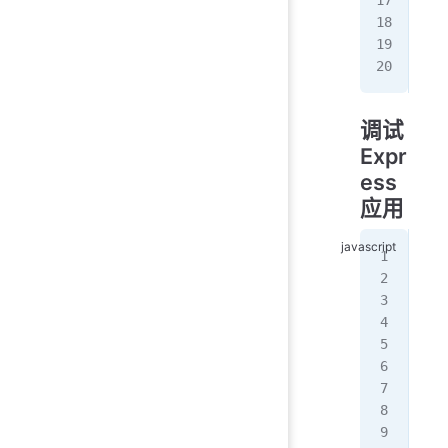
   
   
  ]
}
调试
Expr
ess
应用
// 
con
con
app
  c
  d
  r
});