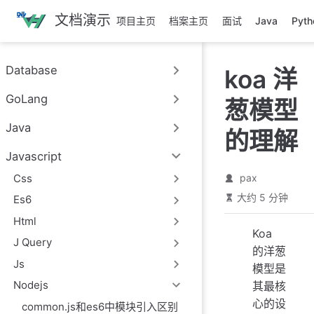
跳
文档演示
项目主页
档案主页
面试
Java
Pyth
至
主
要
Database
koa 洋
內
容
GoLang
葱模型
Java
的理解
Javascript
Css
pax
大约 5 分钟
Es6
Html
Koa
J Query
的洋葱
Js
模型是
Nodejs
其最核
心的设
common.js和es6中模块引入区别