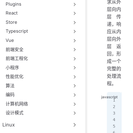
求从外
Plugins
层向内
React
层传
Store
递，响
Typescript
应从内
层向外
Vue
层返
前端安全
回，形
前端工程化
成一个
小程序
完整的
处理流
性能优化
程。
算法
编码
con
计算机网络
con
设计模式
//
Linux
app
  c