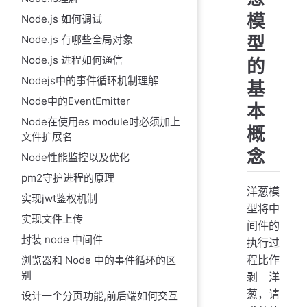
模
Node.js 如何调试
型
Node.js 有哪些全局对象
Node.js 进程如何通信
的
Nodejs中的事件循环机制理解
基
Node中的EventEmitter
本
Node在使用es module时必须加上
概
文件扩展名
念
Node性能监控以及优化
pm2守护进程的原理
洋葱模
实现jwt鉴权机制
型将中
实现文件上传
间件的
封装 node 中间件
执行过
程比作
浏览器和 Node 中的事件循环的区
别
剥洋
葱，请
设计一个分页功能,前后端如何交互