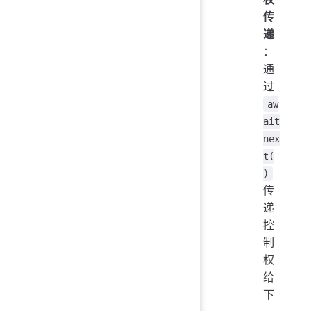
传
递
：
通
过
aw
ait
nex
t(
)
传
递
控
制
权
给
下