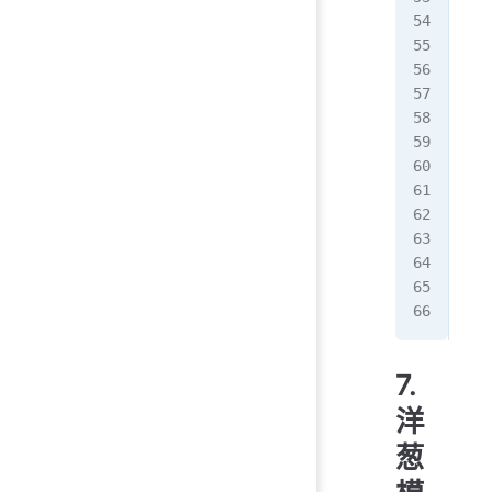
});
oni
  c
  c
  a
});
//
con
oni
  c
});
7.
洋
葱