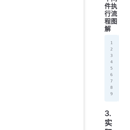
件执
行流
程图
解
   
  
   
  
   
  
   
   
请求
3.
实