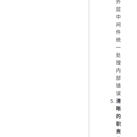
外
层
中
间
件
统
一
处
理
内
部
错
误
清
晰
的
职
责