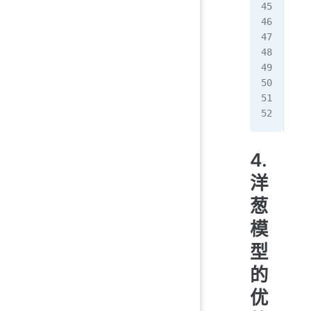
app
  c
  c
  a
  c
});
app
4.
洋
葱
模
型
的
优