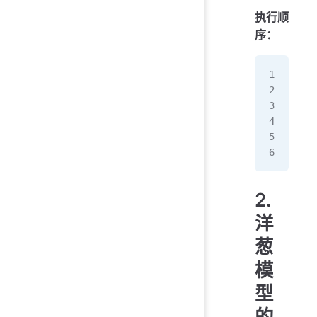
执行顺
序：
1.
2.
3.
4
5.
6
2.
洋
葱
模
型
的