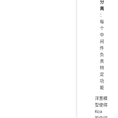
分
离
：
每
个
中
间
件
负
责
特
定
功
能
洋葱模
型使得
Koa