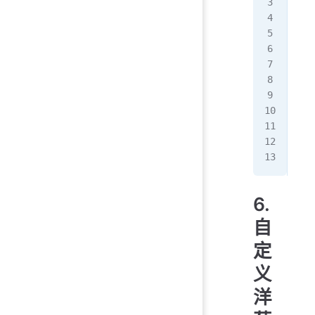
  c
  a
  c
});
app
  c
  c
  a
  c
});
6.
自
定
义
洋