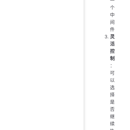
一
个
中
间
件
灵
活
控
制
：
可
以
选
择
是
否
继
续