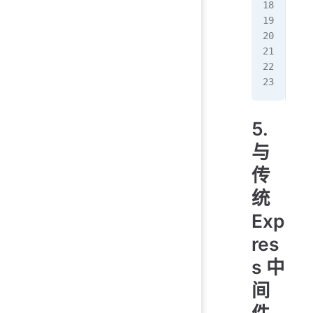
  }
   
  
   
  }
});
5.
与
传
统
Exp
res
s 中
间