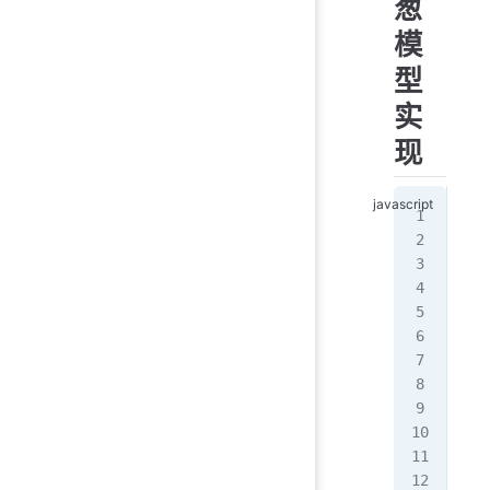
葱
模
型
实
现
/
cla
  c
   
  }
  u
   
   
  }
  c