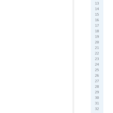
   
   
   
   
   
   
   
   
   
   
   
   
   
   
   
   