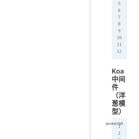
  c
});
app
  c
  r
  n
});
Koa
中间
件
（洋
葱模
型）
//
app