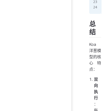
//
app
总
结
Koa
洋葱模
型的核
心特
点：
双
向
执
行
：
每