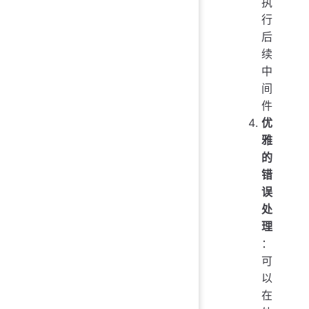
执
行
后
续
中
间
件
优
雅
的
错
误
处
理
：
可
以
在