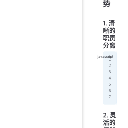
势
1. 清
晰的
职责
分离
/
app
app
app
app
app
app
2. 灵
活的