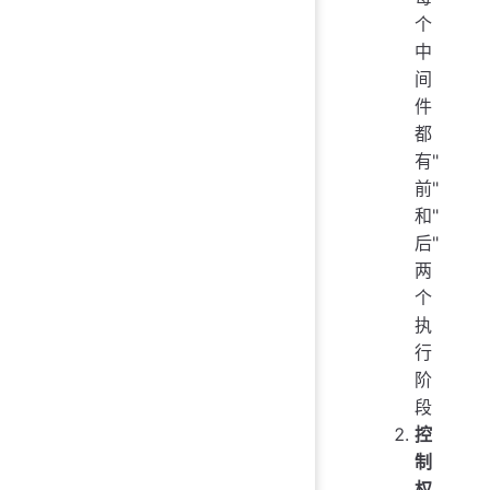
个
中
间
件
都
有"
前"
和"
后"
两
个
执
行
阶
段
控
制
权