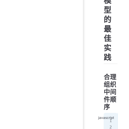
模
型
的
最
佳
实
践
合理
组织
中间
件顺
序
con
con