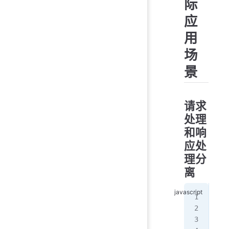
际
应
用
场
景
请求
处理
和响
应处
理分
离
con
con