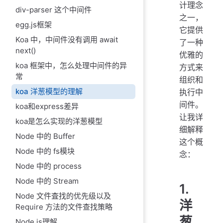
计理念
div-parser 这个中间件
之一，
egg.js框架
它提供
Koa 中，中间件没有调用 await
了一种
next()
优雅的
koa 框架中，怎么处理中间件的异
方式来
常
组织和
koa 洋葱模型的理解
执行中
间件。
koa和express差异
让我详
koa是怎么实现的洋葱模型
细解释
Node 中的 Buffer
这个概
Node 中的 fs模块
念：
Node 中的 process
Node 中的 Stream
1.
Node 文件査找的优先级以及
洋
Require 方法的文件查找策略
葱
Node.is理解