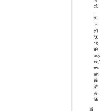
效
，
但
不
如
现
代
的
asy
nc/
aw
ait
简
洁
易
懂
当