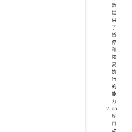
数
提
供
了
暂
停
和
恢
复
执
行
的
能
力
co
库
自
动