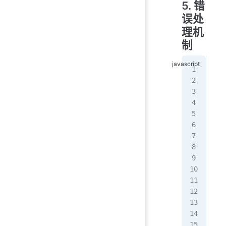
5. 错
误处
理机
制
//
app
  t
   
  }
   
   
   
  }
});
app
  t
  y
});