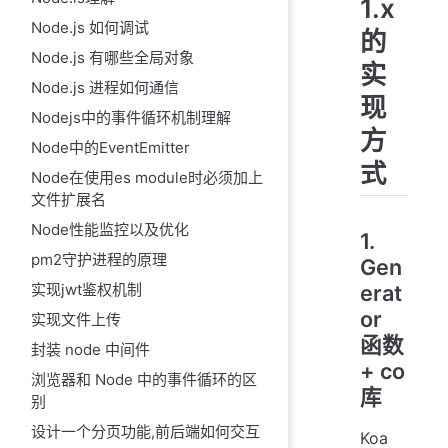
1.x
Node.js 如何调试
的
Node.js 有哪些全局对象
实
Node.js 进程如何通信
现
Nodejs中的事件循环机制理解
方
Node中的EventEmitter
式
Node在使用es module时必须加上
文件扩展名
Node性能监控以及优化
1.
pm2守护进程的原理
Gen
实现jwt鉴权机制
erat
or
实现文件上传
函数
封装 node 中间件
+ co
浏览器和 Node 中的事件循环的区
库
别
设计一个分页功能,前后端如何交互
Koa