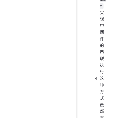
t
实
现
中
间
件
的
串
联
执
行
这
种
方
式
虽
然
有