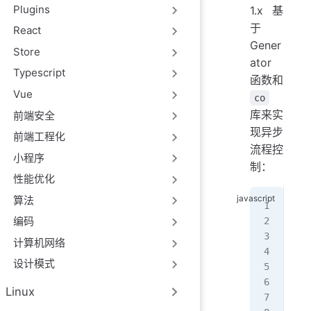
Plugins
1.x 基
于
React
Gener
Store
ator
Typescript
函数和
Vue
co
库来实
前端安全
现异步
前端工程化
流程控
小程序
制：
性能优化
算法
con
编码
con
计算机网络
//
设计模式
app
  c
Linux
  y