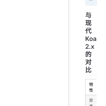
与
现
代
Koa
2.x
的
对
比
特
(G
性
异
步