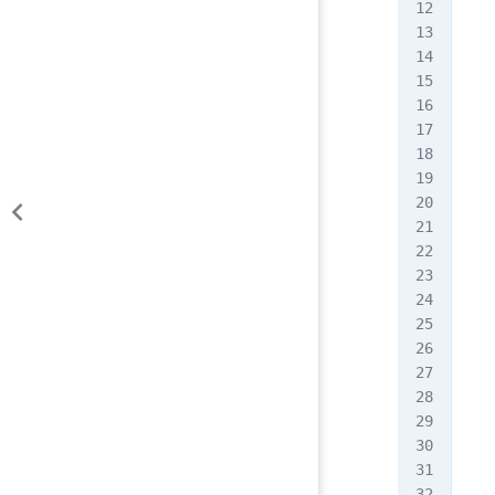
   
   
   
   
   
   
   
   
   
   
   
   
   
   
   
   
   
   