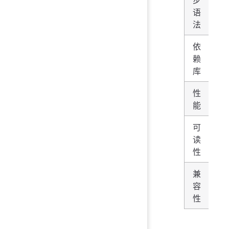
Ge
yie
语
法
依
co
赖
库
性
较
能
可
读
较
性
兼
需要
容
支
性