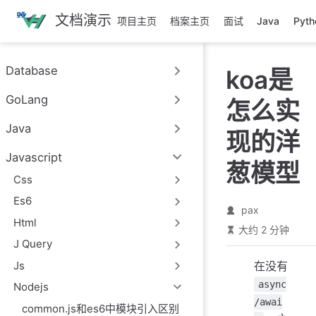
跳
文档演示
项目主页
档案主页
面试
Java
Pyth
至
主
要
Database
koa是
內
容
GoLang
怎么实
Java
现的洋
Javascript
葱模型
Css
Es6
pax
Html
大约 2 分钟
J Query
Js
在没有
async
Nodejs
/awai
common.js和es6中模块引入区别