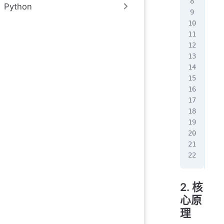
  c
Python
});
app
  c
  y
  c
});
app
  c
  t
});
app
2. 核
心原
理