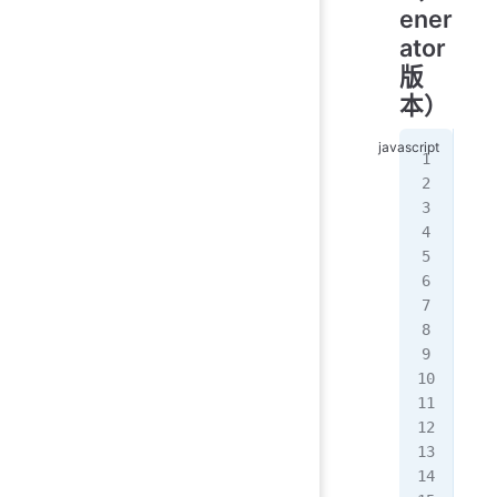
ener
ator
版
本）
//
fun
  r
   
   
   
   
  
   
   
  }
}