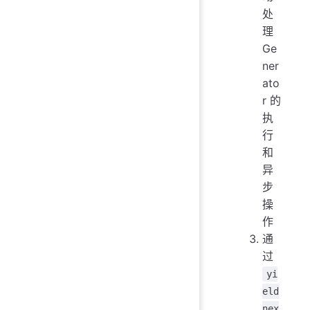
处
理
Ge
ner
ato
r 的
执
行
和
异
步
操
作
通
过
yi
eld
nex