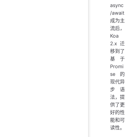
async
/await
成为主
流后，
Koa
2.x 迁
移到了
基于
Promi
se 的
现代异
步语
法，提
供了更
好的性
能和可
读性。