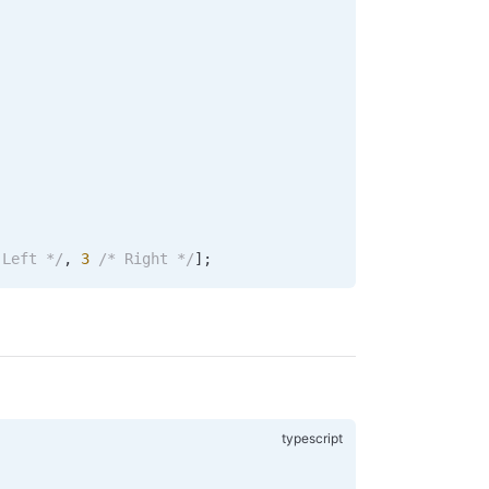
 Left */
, 
3
 /* Right */
];