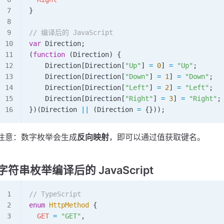
}
// 编译后的 JavaScript
var
 Direction
;
(
function
 (
Direction
) {
    Direction
[
Direction
[
"Up"
] 
=
 0
] 
=
 "Up"
;
    Direction
[
Direction
[
"Down"
] 
=
 1
] 
=
 "Down"
;
    Direction
[
Direction
[
"Left"
] 
=
 2
] 
=
 "Left"
;
    Direction
[
Direction
[
"Right"
] 
=
 3
] 
=
 "Right"
;
})(
Direction
 ||
 (
Direction
 =
 {}));
注意：数字枚举会生成
反向映射
，即可以通过值获取键名。
字符串枚举编译后的 JavaScript
// TypeScript
enum
 HttpMethod
 {
  GET
 =
 "GET"
,