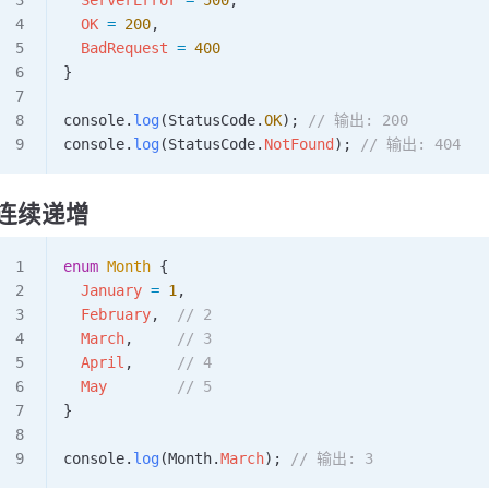
  OK
 =
 200
,
  BadRequest
 =
 400
}
console
.
log
(
StatusCode
.
OK
); 
// 输出: 200
console
.
log
(
StatusCode
.
NotFound
); 
// 输出: 404
连续递增
enum
 Month
 {
  January
 =
 1
,
  February
,  
// 2
  March
,     
// 3
  April
,     
// 4
  May
        // 5
}
console
.
log
(
Month
.
March
); 
// 输出: 3