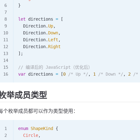
}
let
 directions
 =
 [
  Direction
.
Up
,
  Direction
.
Down
,
  Direction
.
Left
,
  Direction
.
Right
];
// 编译后的 JavaScript（优化后）
var
 directions
 =
 [
0
 /* Up */
, 
1
 /* Down */
, 
2
 /*
枚举成员类型
每个枚举成员都可以作为类型使用：
enum
 ShapeKind
 {
  Circle
,