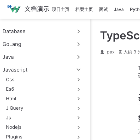
跳
文档演示
项目主页
档案主页
面试
Java
Pyth
至
主
要
Database
TypeS
內
容
GoLang
pax
大约 3 
Java
Javascript
Css
Es6
Html
J Query
Js
Nodejs
Plugins