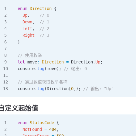
enum
 Direction
 {
  Up
,    
// 0
  Down
,  
// 1
  Left
,  
// 2
  Right
  // 3
}
// 使用枚举
let
 move
:
 Direction
 =
 Direction
.
Up
;
console
.
log
(
move
); 
// 输出: 0
// 通过数值获取枚举名称
console
.
log
(
Direction
[
0
]); 
// 输出: "Up"
自定义起始值
enum
 StatusCode
 {
  NotFound
 =
 404
,
  ServerError
 =
 500
,