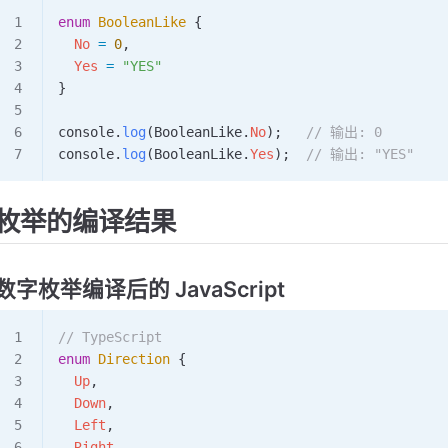
enum
 BooleanLike
 {
  No
 =
 0
,
  Yes
 =
 "YES"
}
console
.
log
(
BooleanLike
.
No
);   
// 输出: 0
console
.
log
(
BooleanLike
.
Yes
);  
// 输出: "YES"
枚举的编译结果
数字枚举编译后的 JavaScript
// TypeScript
enum
 Direction
 {
  Up
,
  Down
,
  Left
,
  Right