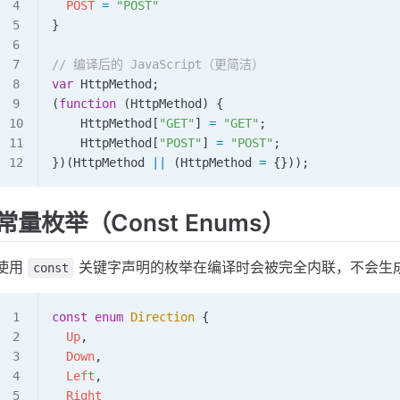
  POST
 =
 "POST"
}
// 编译后的 JavaScript（更简洁）
var
 HttpMethod
;
(
function
 (
HttpMethod
) {
    HttpMethod
[
"GET"
] 
=
 "GET"
;
    HttpMethod
[
"POST"
] 
=
 "POST"
;
})(
HttpMethod
 ||
 (
HttpMethod
 =
 {}));
常量枚举（Const Enums）
使用
关键字声明的枚举在编译时会被完全内联，不会生成额外的
const
const
 enum
 Direction
 {
  Up
,
  Down
,
  Left
,
  Right