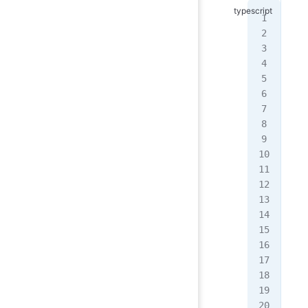
cla
  
   
   
   
  
   
   
   
   
   
   
   
   
   
}
con
con