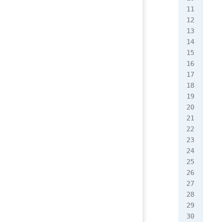
//
fun
fun
fun
fun
//
fun
   
   
  
   
   
   
   
   
   
   
   