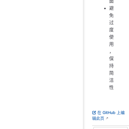
面
避
免
过
度
使
用
，
保
持
简
洁
性
在 GitHub 上编
辑此页