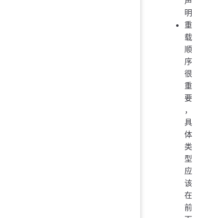
声
明
重
载
顺
序
很
重
要
，
具
体
类
型
应
该
在
前