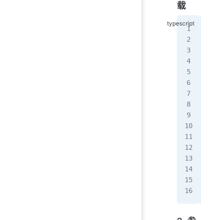
载
//
fun
fun
//
fun
   
   
   
   
   
}
//
con
con