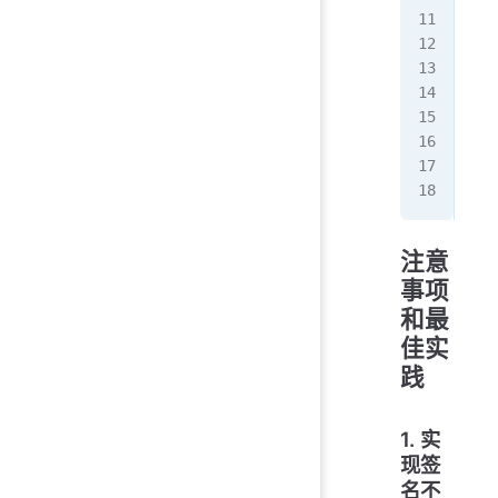
   
   
   
   
}
con
con
注意
事项
和最
佳实
践
1. 实
现签
名不