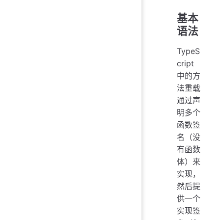
基本
语法
TypeS
cript
中的方
法重载
通过声
明多个
函数签
名（没
有函数
体）来
实现，
然后提
供一个
实现签