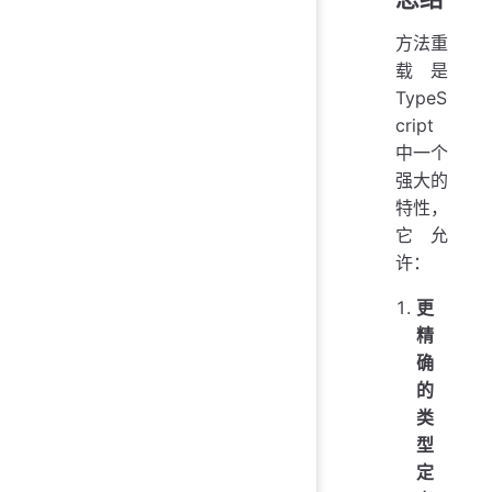
方法重
载是
TypeS
cript
中一个
强大的
特性，
它允
许：
更
精
确
的
类
型
定