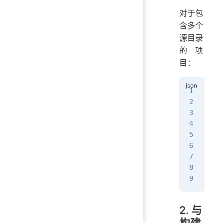
对于包
含多个
源目录
的项
目：
{
  "
   
   
   
   
  }
  "
}
2. 与
构建