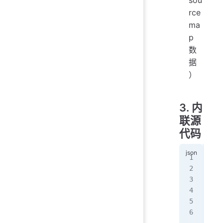
sou
rce
ma
p
数
据
）
3. 内
联源
代码
{
  "
   
   
  }
}