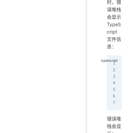
时，错
误堆栈
会显示
TypeS
cript
文件信
息：
// 
exp
  i
   
  }
  r
}
错误堆
栈会显