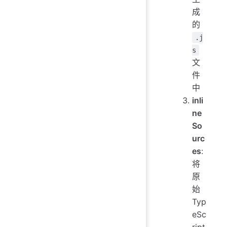
成
的
.j
s
文
件
中
inli
ne
So
urc
es
:
将
原
始
Typ
eSc