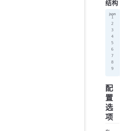
结构
// 
{
  "
  "
  "
  "
  "
  "
}
配
置
选
项