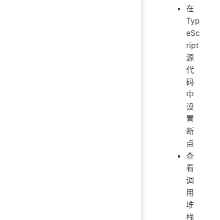
在
Typ
eSc
ript
源
代
码
中
设
置
断
点
查
看
调
用
堆
栈