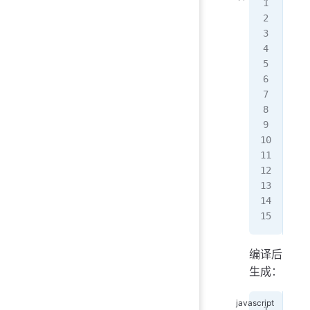
// 
cla
  g
  c
   
  }
  g
   
  }
}
con
con
编译后
生成：
// 