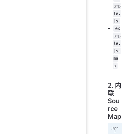
amp
le.
js
ex
amp
le.
js.
ma
p
2. 内
联
Sou
rce
Map
{