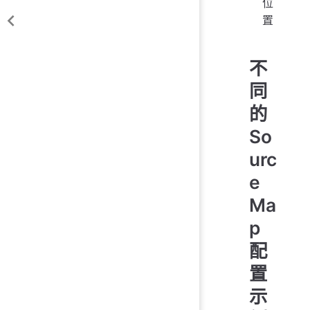
位
置
不
同
的
So
urc
e
Ma
p
配
置
示