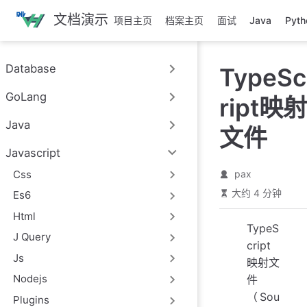
跳
文档演示
项目主页
档案主页
面试
Java
Pyth
至
主
要
Database
TypeSc
內
容
GoLang
ript映射
Java
文件
Javascript
Css
pax
大约 4 分钟
Es6
Html
TypeS
J Query
cript
Js
映射文
Nodejs
件
（Sou
Plugins