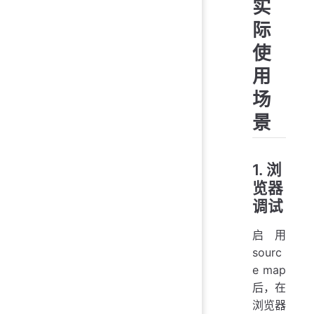
实
际
使
用
场
景
1. 浏
览器
调试
启用
sourc
e map
后，在
浏览器