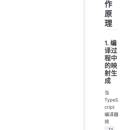
作
原
理
1. 编
译过
程中
的映
射生
成
当
TypeS
cript
编译器
将
.ts