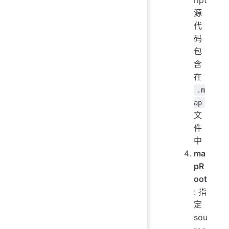
ript
源
代
码
包
含
在
.m
ap
文
件
中
ma
pR
oot
: 指
定
sou