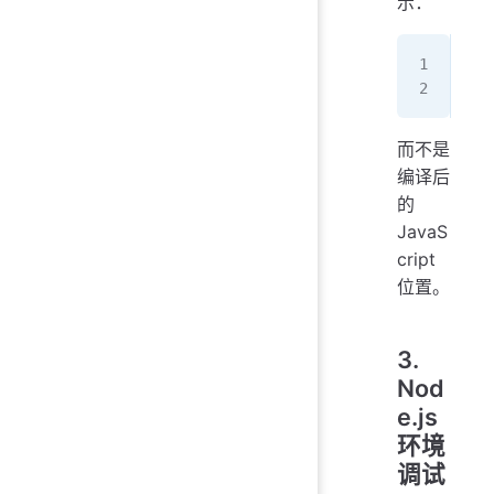
示：
Err
   
而不是
编译后
的
JavaS
cript
位置。
3.
Nod
e.js
环境
调试