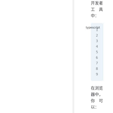
开发者
工具
中：
// 
exp
  d
  r
}
exp
  r
}
在浏览
器中，
你可
以：