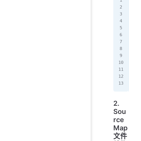
var
   
   
   
   
   
   
   
}()
var
con
//#
2.
Sou
rce
Map
文件