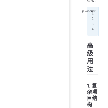
// 
req
//
高
级
用
法
1. 复
杂项
目结
构