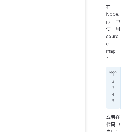
在
Node.
js 中
使用
sourc
e
map
：
# 
npm
#
nod
或者在
代码中
启用：