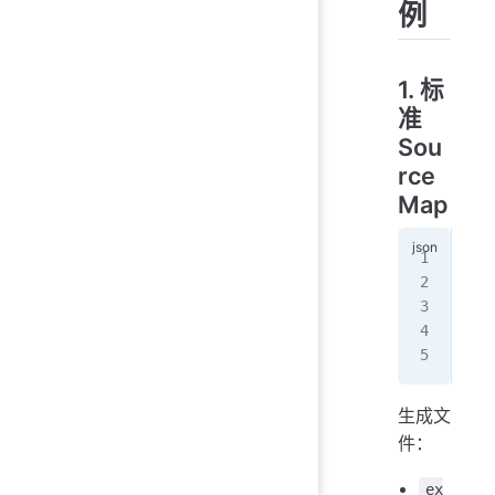
例
1. 标
准
Sou
rce
Map
{
  "
   
  }
}
生成文
件：
ex