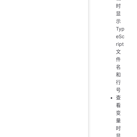
时
显
示
Typ
eSc
ript
文
件
名
和
行
号
查
看
变
量
时
显