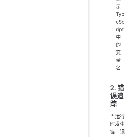
示
Typ
eSc
ript
中
的
变
量
名
2. 错
误追
踪
当运行
时发生
错误