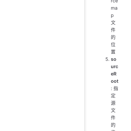
rce
ma
p
文
件
的
位
置
so
urc
eR
oot
: 指
定
源
文
件
的