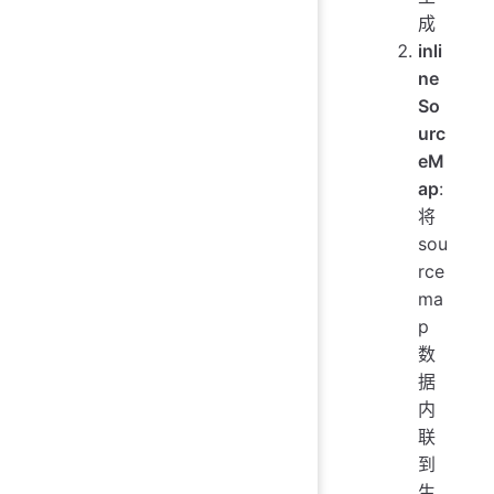
成
inli
ne
So
urc
eM
ap
:
将
sou
rce
ma
p
数
据
内
联
到
生