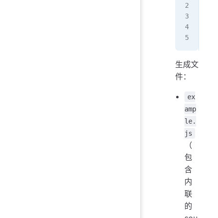
  "
   
  }
}
生成文
件：
ex
amp
le.
js
（
包
含
内
联
的