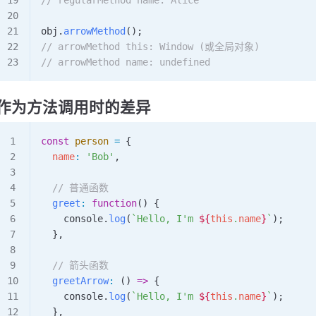
obj
.
arrowMethod
();
// arrowMethod this: Window (或全局对象)
// arrowMethod name: undefined
作为方法调用时的差异
const
 person
 =
 {
  name
:
 'Bob'
,
  // 普通函数
  greet
:
 function
() {
    console
.
log
(
`Hello, I'm 
${
this
.
name
}
`
);
  },
  // 箭头函数
  greetArrow
:
 () 
=>
 {
    console
.
log
(
`Hello, I'm 
${
this
.
name
}
`
);
  },