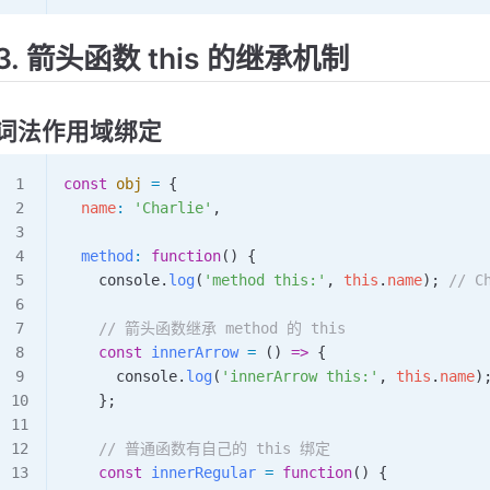
3. 箭头函数 this 的继承机制
词法作用域绑定
const
 obj
 =
 {
  name
:
 'Charlie'
,
  method
:
 function
() {
    console
.
log
(
'method this:'
, 
this
.
name
); 
// C
    // 箭头函数继承 method 的 this
    const
 innerArrow
 =
 () 
=>
 {
      console
.
log
(
'innerArrow this:'
, 
this
.
name
)
    };
    // 普通函数有自己的 this 绑定
    const
 innerRegular
 =
 function
() {