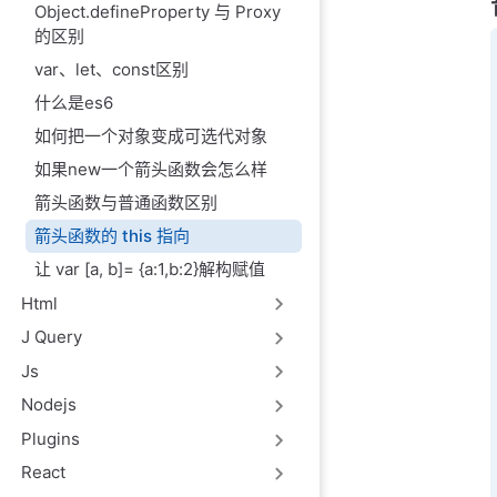
Object.defineProperty 与 Proxy
的区别
var、let、const区别
什么是es6
如何把一个对象变成可选代对象
如果new一个箭头函数会怎么样
箭头函数与普通函数区别
箭头函数的 this 指向
让 var [a, b]= {a:1,b:2}解构赋值
Html
J Query
Js
Nodejs
Plugins
React