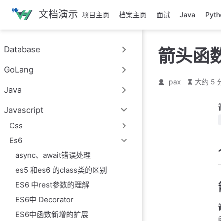
跳
文档演示
项目主页
档案主页
面试
Java
Pyth
至
主
要
Database
箭头函数的
內
容
GoLang
pax
大约 5 
Java
Javascript
Css
Es6
async、await错误处理
es5 和es6 的class类的区别
ES6 中rest参数的理解
ES6中 Decorator
ES6中函数新增的扩展