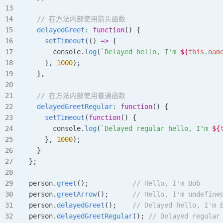
  // 在方法内部使用箭头函数
  delayedGreet
:
 function
() {
    setTimeout
(() 
=>
 {
      console
.
log
(
`Delayed hello, I'm 
${
this
.
nam
    }, 
1000
);
  },
  // 在方法内部使用普通函数
  delayedGreetRegular
:
 function
() {
    setTimeout
(
function
() {
      console
.
log
(
`Delayed regular hello, I'm 
${
    }, 
1000
);
  }
};
person
.
greet
();           
// Hello, I'm Bob
person
.
greetArrow
();      
// Hello, I'm undefine
person
.
delayedGreet
();    
// Delayed hello, I'm 
person
.
delayedGreetRegular
(); 
// Delayed regular