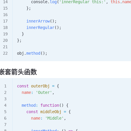
      console
.
log
(
'innerRegular this:'
, 
this
.
nam
    };
    innerArrow
();
    innerRegular
();
  }
};
obj
.
method
();
嵌套箭头函数
const
 outerObj
 =
 {
  name
:
 'Outer'
,
  method
:
 function
() {
    const
 middleObj
 =
 {
      name
:
 'Middle'
,