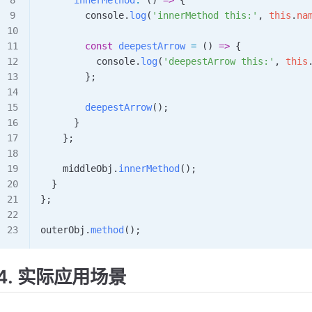
      innerMethod
:
 () 
=>
 {
        console
.
log
(
'innerMethod this:'
, 
this
.
na
        const
 deepestArrow
 =
 () 
=>
 {
          console
.
log
(
'deepestArrow this:'
, 
this
        };
        deepestArrow
();
      }
    };
    middleObj
.
innerMethod
();
  }
};
outerObj
.
method
();
4. 实际应用场景