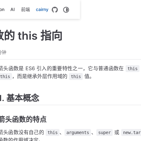
on
AI
前端
cairny
 this 指向
分钟
箭头函数是 ES6 引入的重要特性之一，它与普通函数在
this
，而是继承外层作用域的
值。
this
this
1. 基本概念
箭头函数的特点
箭头函数没有自己的
、
、
或
this
arguments
super
new.tar
函数的作用域决定。