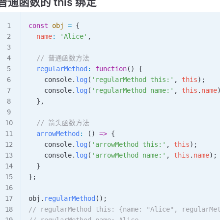
普通函数的 this 绑定
const
 obj
 =
 {
  name
:
 'Alice'
,
  // 普通函数方法
  regularMethod
:
 function
() {
    console
.
log
(
'regularMethod this:'
, 
this
);
    console
.
log
(
'regularMethod name:'
, 
this
.
name
  },
  // 箭头函数方法
  arrowMethod
:
 () 
=>
 {
    console
.
log
(
'arrowMethod this:'
, 
this
);
    console
.
log
(
'arrowMethod name:'
, 
this
.
name
);
  }
};
obj
.
regularMethod
();
// regularMethod this: {name: "Alice", regularMe
// regularMethod name: Alice