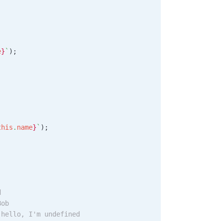
e
}
`
);
this
.
name
}
`
);
d
Bob
 hello, I'm undefined