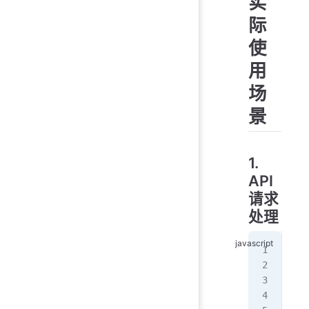
实
际
使
用
场
景
1.
API
请求
处理
//
fun
   
   