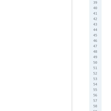
   
   
   
   
   
   
   
   
   
   
   
   
   
  
   
   
   
   