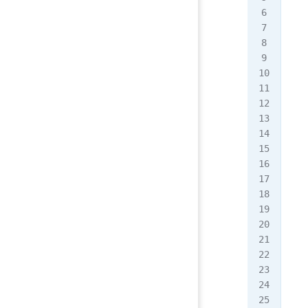
   
  
   
   
   
   
   
   
  
   
   
   
  
   
   
  
   
   