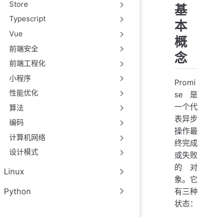
Store
基
Typescript
本
Vue
概
前端安全
念
前端工程化
小程序
Promi
性能优化
se 是
一个代
算法
表异步
编码
操作最
计算机网络
终完成
设计模式
或失败
的对
Linux
象。它
有三种
Python
状态：