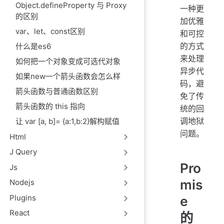
Object.defineProperty 与 Proxy
一种更
的区别
加优雅
var、let、const区别
和可控
的方式
什么是es6
来处理
如何把一个对象变成可选代对象
异步代
如果new一个箭头函数会怎么样
码，避
箭头函数与普通函数区别
免了传
箭头函数的 this 指向
统的回
调地狱
让 var [a, b]= {a:1,b:2}解构赋值
问题。
Html
J Query
Pro
Js
mis
Nodejs
Plugins
e
React
的