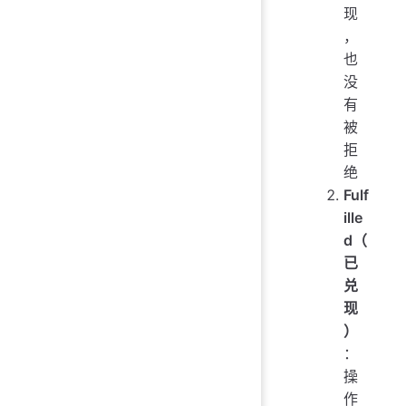
现
，
也
没
有
被
拒
绝
Fulf
ille
d（
已
兑
现
）
：
操
作