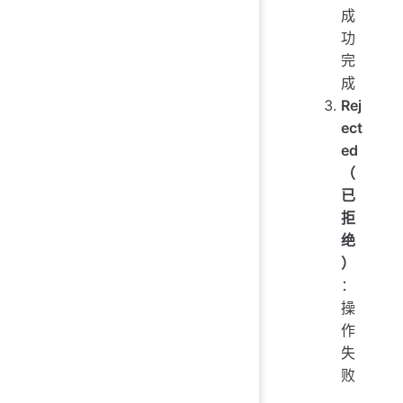
成
功
完
成
Rej
ect
ed
（
已
拒
绝
）
：
操
作
失
败