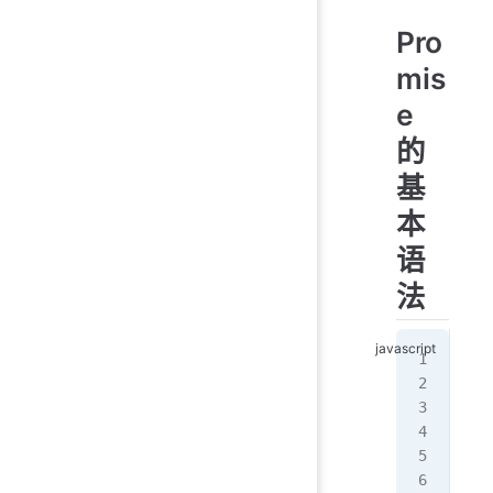
Pro
mis
e
的
基
本
语
法
//
con
  
   
   
   