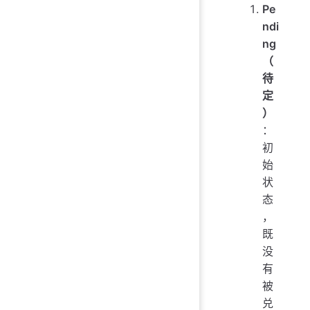
Pe
ndi
ng
（
待
定
）
：
初
始
状
态
，
既
没
有
被
兑