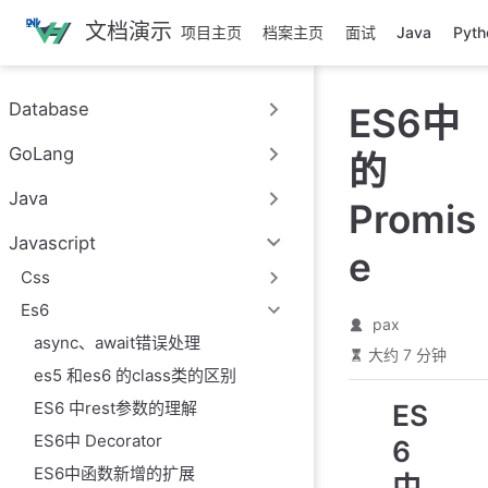
跳
文档演示
项目主页
档案主页
面试
Java
Pyth
至
主
要
Database
ES6中
內
容
GoLang
的
Java
Promis
Javascript
e
Css
Es6
pax
async、await错误处理
大约 7 分钟
es5 和es6 的class类的区别
ES
ES6 中rest参数的理解
ES6中 Decorator
6
ES6中函数新增的扩展
中