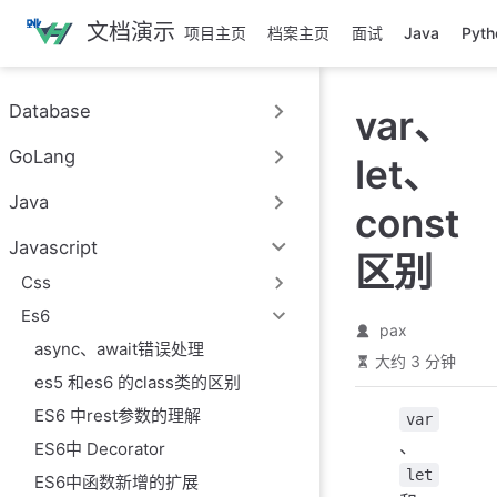
跳
文档演示
项目主页
档案主页
面试
Java
Pyth
至
主
要
Database
var、
內
容
GoLang
let、
Java
const
Javascript
区别
Css
Es6
pax
async、await错误处理
大约 3 分钟
es5 和es6 的class类的区别
ES6 中rest参数的理解
var
、
ES6中 Decorator
let
ES6中函数新增的扩展