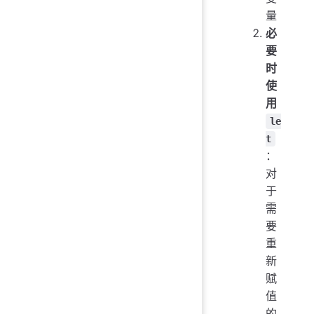
量
必
要
时
使
用
le
t
：
对
于
需
要
重
新
赋
值
的