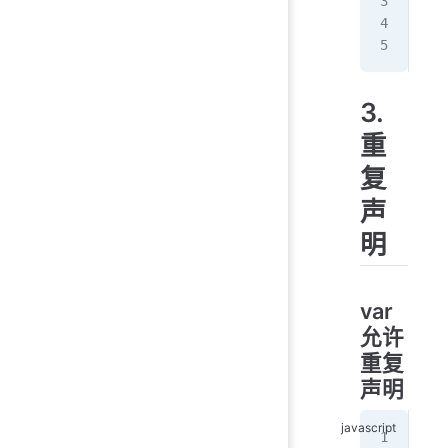
// 
con
3.
重
复
声
明
var
允许
重复
声明
var