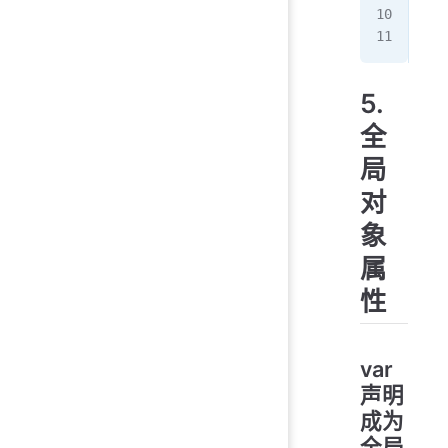
num
// 
5.
全
局
对
象
属
性
var
声明
成为
全局