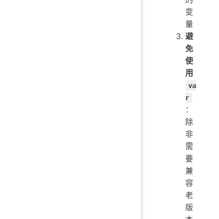
变
量
避
免
使
用
va
r
：
除
非
需
要
兼
容
老
版