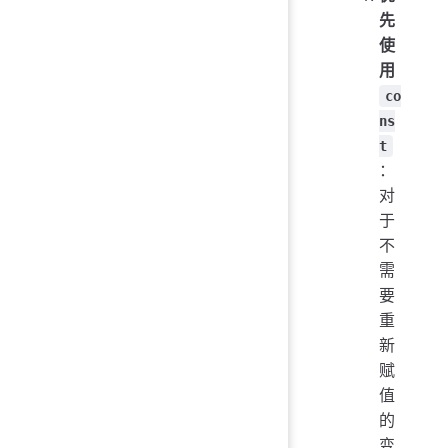
先
使
用
co
ns
t
：
对
于
不
需
要
重
新
赋
值
的
变