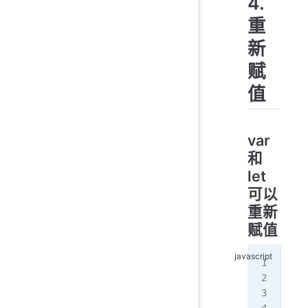
4.
重
新
赋
值
var
和
let
可以
重新
赋值
var
cou