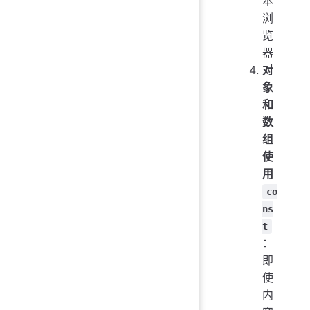
本
浏
览
器
对
象
和
数
组
使
用
co
ns
t
：
即
使
内