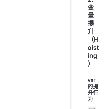
变
量
提
升
（H
oist
ing
）
var
的提
升行
为