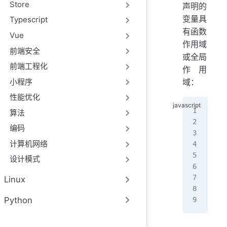
Store
声明的
变量具
Typescript
有函数
Vue
作用域
前端安全
或全局
前端工程化
作用
小程序
域：
性能优化
fun
算法
   
编码
   
计算机网络
   
   
设计模式
}
Linux
//
Python
var