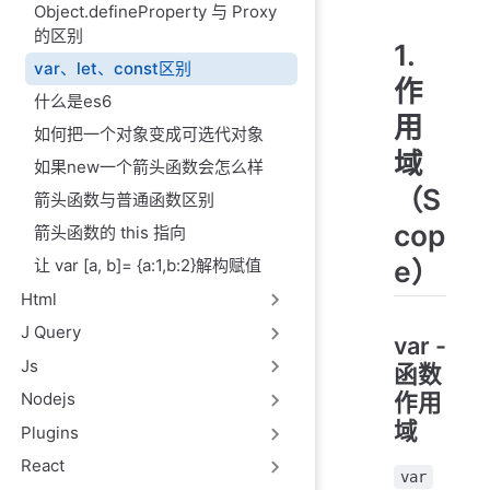
Object.defineProperty 与 Proxy
的区别
1.
var、let、const区别
作
什么是es6
用
如何把一个对象变成可选代对象
域
如果new一个箭头函数会怎么样
（S
箭头函数与普通函数区别
cop
箭头函数的 this 指向
e）
让 var [a, b]= {a:1,b:2}解构赋值
Html
J Query
var -
Js
函数
作用
Nodejs
域
Plugins
React
var