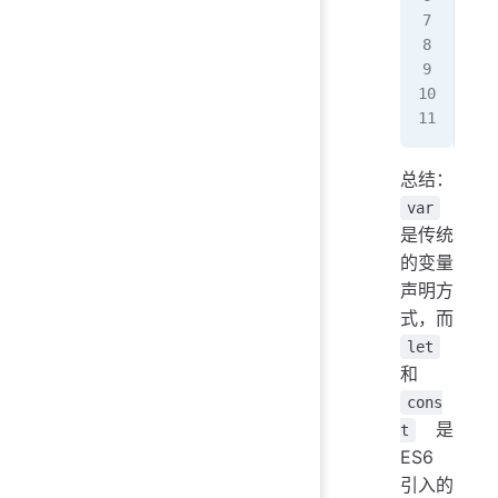
fun
   
   
}
总结：
var
是传统
的变量
声明方
式，而
let
和
cons
是
t
ES6
引入的