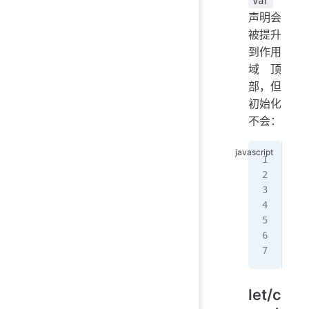
var
声明会
被提升
到作用
域顶
部，但
初始化
不会：
con
var
/
var
con
a
 =
let/c