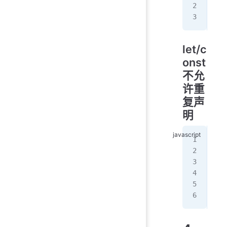
var
con
let/c
onst
不允
许重
复声
明
let
// 
con
// 
// 