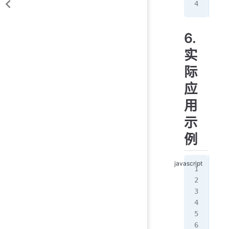
con
6.
实
际
应
用
示
例
//
//
for
   
   
   