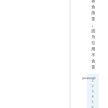
容
会
改
变
，
因
为
引
用
不
会
变
/
con
con
let
let