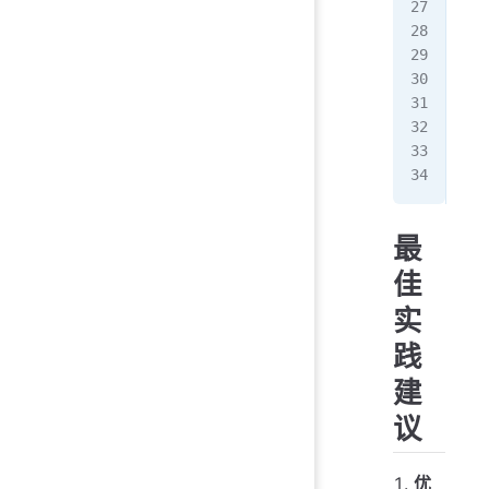
fun
   
   
  
   
   
}
最
佳
实
践
建
议
优