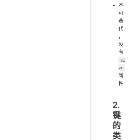
不
可
迭
代
，
没
有
si
ze
属
性
2.
键
的
类