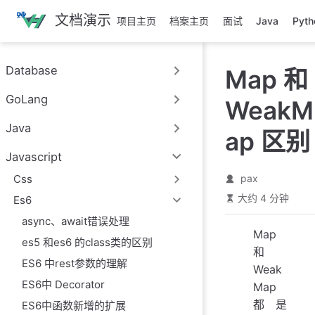
跳
文档演示
项目主页
档案主页
面试
Java
Pyth
至
主
要
Database
Map 和
內
容
GoLang
WeakM
Java
ap 区别
Javascript
Css
pax
大约 4 分钟
Es6
async、await错误处理
Map
es5 和es6 的class类的区别
和
ES6 中rest参数的理解
Weak
ES6中 Decorator
Map
都是
ES6中函数新增的扩展