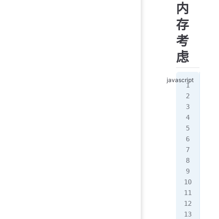
内
存
考
虑
/
fun
  c
  
  f
   
   
 
  
  }