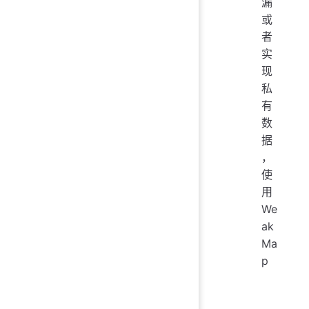
漏
或
者
实
现
私
有
数
据
，
使
用
We
ak
Ma
p