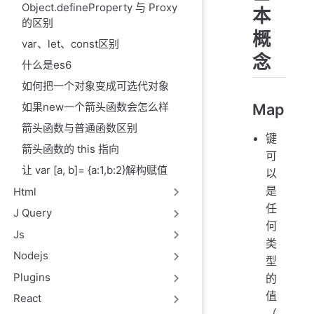
Object.defineProperty 与 Proxy
本
的区别
概
var、let、const区别
念
什么是es6
如何把一个对象变成可选代对象
Map
如果new一个箭头函数会怎么样
箭头函数与普通函数区别
键
箭头函数的 this 指向
可
让 var [a, b]= {a:1,b:2}解构赋值
以
是
Html
任
J Query
何
Js
类
Nodejs
型
Plugins
的
值
React
（