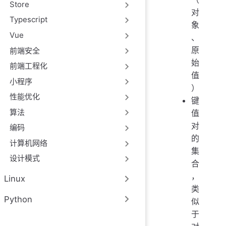
Store
对
Typescript
象
Vue
、
原
前端安全
始
前端工程化
值
小程序
）
性能优化
键
算法
值
对
编码
的
计算机网络
集
设计模式
合
，
Linux
类
Python
似
于