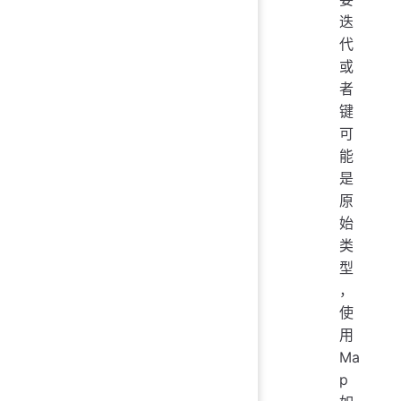
迭
代
或
者
键
可
能
是
原
始
类
型
，
使
用
Ma
p