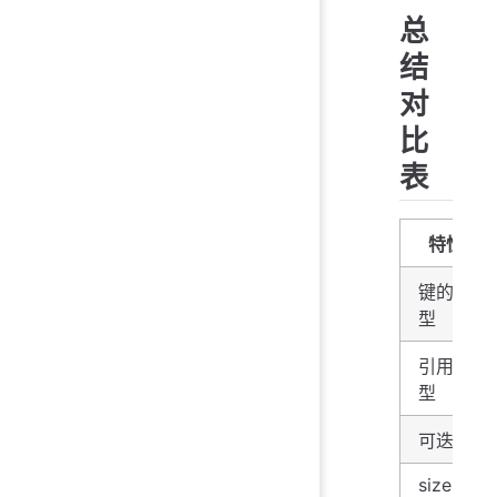
总
结
对
比
表
特性
键的类
型
引用类
型
可迭代
size