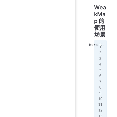
Wea
kMa
p 的
使用
场景
//
con
cla
  c
   
  }
  g
   
  }
  s