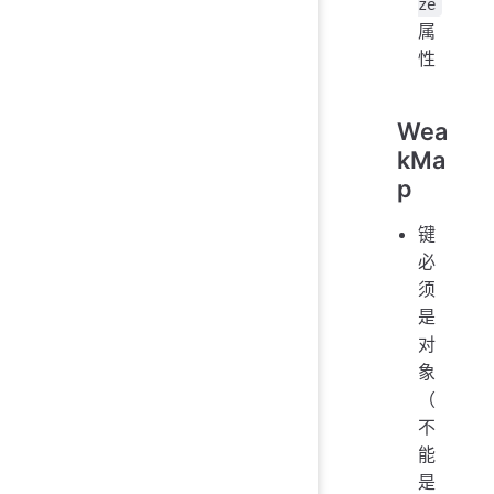
ze
属
性
Wea
kMa
p
键
必
须
是
对
象
（
不
能
是