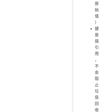
原
始
值
）
键
是
弱
引
用
，
不
会
阻
止
垃
圾
回
收