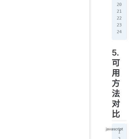
//
// 
// 
// 
5.
可
用
方
法
对
比
con
con