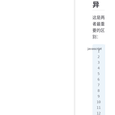
异
这是两
者最重
要的区
别：
//
let
let
map
//
//
key
con
//