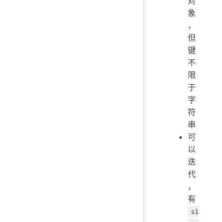
对
象
，
但
键
不
限
于
字
符
串
可
以
迭
代
，
有
si