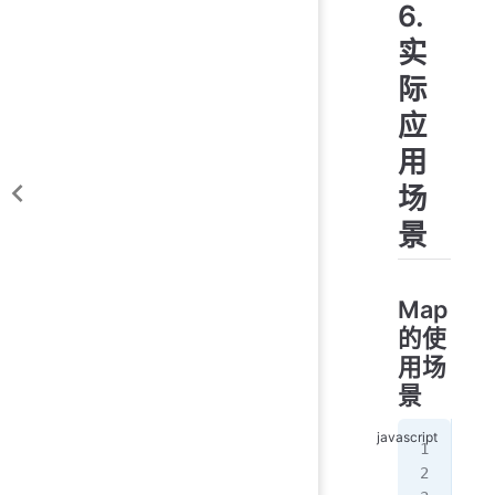
6.
实
际
应
用
场
景
Map
的使
用场
景
//
con