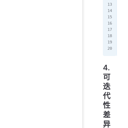
let
let
wea
//
wea
/
4.
可
迭
代
性
差
异