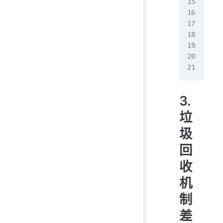
wea
wea
/
// 
// 
3.
垃
圾
回
收
机
制
差