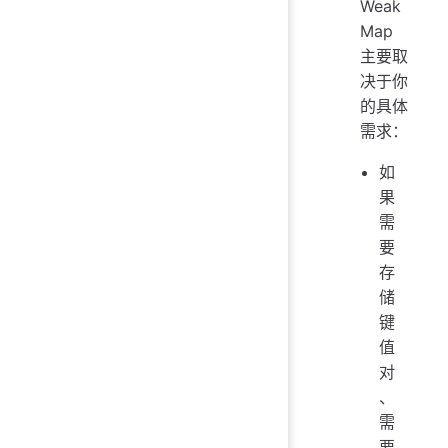
Weak
Map
主要取
决于你
的具体
需求：
如
果
需
要
存
储
键
值
对
、
需
要