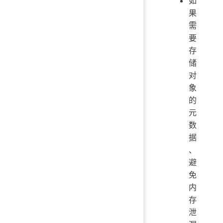
如
果
需
要
存
储
对
象
的
元
数
据
、
避
免
内
存
泄